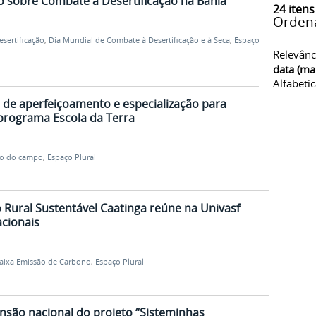
o sobre Combate à Desertificação na Bahia
24
itens
Orden
sertificação
,
Dia Mundial de Combate à Desertificação e à Seca
,
Espaço
Relevânc
data (ma
Alfabeti
s de aperfeiçoamento e especialização para
programa Escola da Terra
o do campo
,
Espaço Plural
Rural Sustentável Caatinga reúne na Univasf
acionais
aixa Emissão de Carbono
,
Espaço Plural
ansão nacional do projeto “Sisteminhas