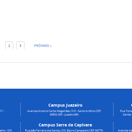
1
2
3
PRÓXIMO »
Campus Juazeiro
17 -
Avenida Antonio Carlos Magalhães, 510 - Santo Antônio CEP:
Rua Toma
48902-300 - Juazeiro/BA
Santos
Campus Serra da Capivara
elho - S/N
Rua João Ferreira dos Santos, S/N, Bairro Campestre CEP: 64770-
Avenida da 