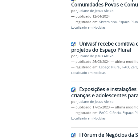
Comunidades Povos e Comun
por
Juciane de Jesus Aleixo
—
publicado
12/04/2024
— registrado em:
Sisteminha
,
Espaço Plur
Localizado em
Notícias
Univasf recebe comitiva 
projetos do Espaço Plural
por
Juciane de Jesus Aleixo
—
publicado
26/03/2024
—
última modifi
— registrado em:
Espaço Plural
,
FAO
,
Zarc
Localizado em
Notícias
Exposições e instalações
crianças e adolescentes para
por
Juciane de Jesus Aleixo
—
publicado
17/05/2023
—
última modifi
— registrado em:
EACC
,
Ciência
,
Espaço Pl
Localizado em
Notícias
I Fórum de Negócios da 