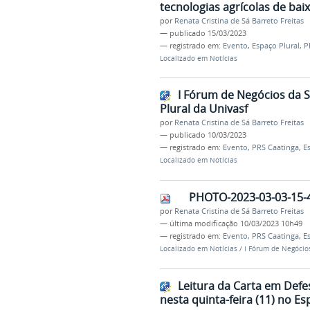
tecnologias agrícolas de ba
por
Renata Cristina de Sá Barreto Freitas
—
publicado
15/03/2023
— registrado em:
Evento
,
Espaço Plural
,
P
Localizado em
Notícias
I Fórum de Negócios da 
Plural da Univasf
por
Renata Cristina de Sá Barreto Freitas
—
publicado
10/03/2023
— registrado em:
Evento
,
PRS Caatinga
,
E
Localizado em
Notícias
PHOTO-2023-03-03-15-4
por
Renata Cristina de Sá Barreto Freitas
—
última modificação
10/03/2023 10h49
— registrado em:
Evento
,
PRS Caatinga
,
E
Localizado em
Notícias
/
I Fórum de Negócio
Leitura da Carta em Defe
nesta quinta-feira (11) no Es