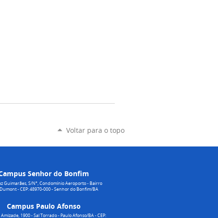
Voltar para o topo
Campus Senhor do Bonfim
z Guimarães, S/N°, Condomínio Aeroporto - Bairro
 Dumont - CEP: 48970-000 - Senhor do Bonfim/BA
Campus Paulo Afonso
Amizade, 1900 - Sal Torrado - Paulo Afonso/BA - CEP: