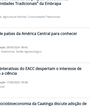
idades Tradicionais” da Embrapa
al
,
Agricultura Familiar
,
Comunidades Tradicionais
de países da América Central para conhecer
cação
26/03/2024 18h42
,
Sisteminha
,
Sertão Agroecológico
 interativas do EACC despertam o interesse de
 a ciência
cação
17/05/2023 15h38
ural
Sociobioeconomia da Caatinga discute adoção de