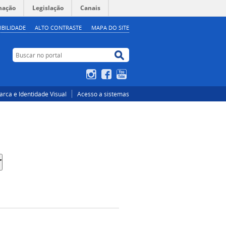
mação
Legislação
Canais
IBILIDADE
ALTO CONTRASTE
MAPA DO SITE
Buscar no portal
Buscar no portal
Instagram
Facebook
YouTube
rca e Identidade Visual
Acesso a sistemas