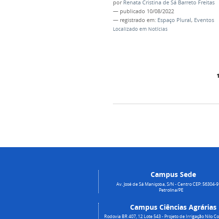
por
Renata Cristina de Sá Barreto Freitas
—
publicado
10/08/2022
— registrado em:
Espaço Plural
,
Eventos
Localizado em
Notícias
Campus Sede
Av. José de Sá Maniçoba, S/N - Centro CEP: 56304-9
Petrolina/PE
Campus Ciências Agrárias
Rodovia BR 407, 12 Lote 543 - Projeto de Irrigação Nilo Co