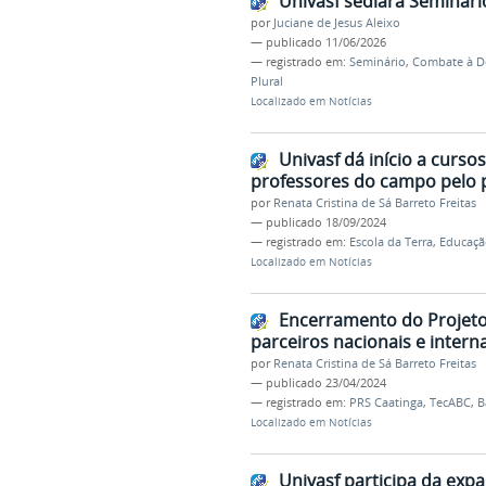
Univasf sediará Seminári
por
Juciane de Jesus Aleixo
—
publicado
11/06/2026
— registrado em:
Seminário
,
Combate à De
Plural
Localizado em
Notícias
Univasf dá início a curso
professores do campo pelo 
por
Renata Cristina de Sá Barreto Freitas
—
publicado
18/09/2024
— registrado em:
Escola da Terra
,
Educaçã
Localizado em
Notícias
Encerramento do Projeto 
parceiros nacionais e intern
por
Renata Cristina de Sá Barreto Freitas
—
publicado
23/04/2024
— registrado em:
PRS Caatinga
,
TecABC
,
B
Localizado em
Notícias
Univasf participa da exp