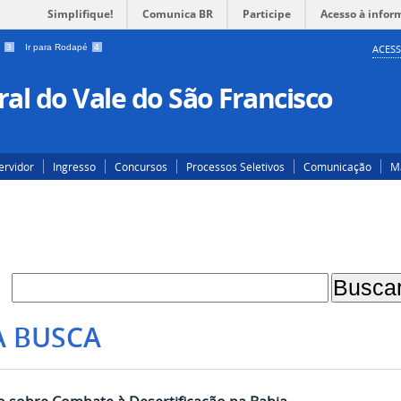
Simplifique!
Comunica BR
Participe
Acesso à infor
a
3
Ir para Rodapé
4
ACESS
al do Vale do São Francisco
ervidor
Ingresso
Concursos
Processos Seletivos
Comunicação
Ma
A BUSCA