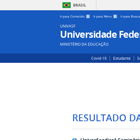
BRASIL
Ir para Conteúdo
1
Ir para Menu
2
Ir para Busc
UNIVASF
Universidade Feder
MINISTÉRIO DA EDUCAÇÃO
Covid-19
Estudante
S
RESULTADO D