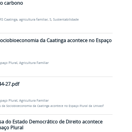
ixo carbono
RS Caatinga
,
agricultura familiar
,
S
,
Sustentabilidade
Sociobioeconomia da Caatinga acontece no Espaço
spaço Plural
,
Agricultura Familiar
4-27.pdf
spaço Plural
,
Agricultura Familiar
s da Sociobioeconomia da Caatinga acontece no Espaço Plural da Univasf
sa do Estado Democrático de Direito acontece
paço Plural