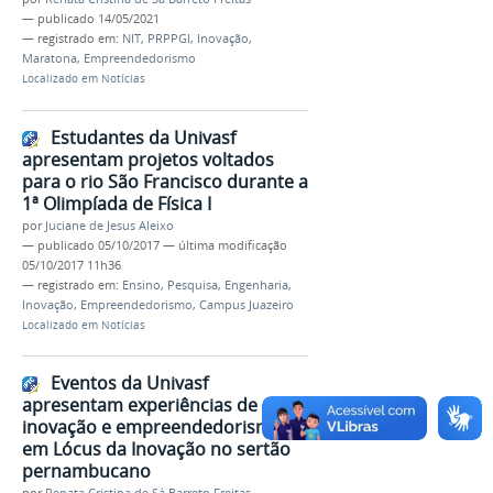
—
publicado
14/05/2021
— registrado em:
NIT
,
PRPPGI
,
Inovação
,
Maratona
,
Empreendedorismo
Localizado em
Notícias
Estudantes da Univasf
apresentam projetos voltados
para o rio São Francisco durante a
1ª Olimpíada de Física I
por
Juciane de Jesus Aleixo
—
publicado
05/10/2017
—
última modificação
05/10/2017 11h36
— registrado em:
Ensino
,
Pesquisa
,
Engenharia
,
Inovação
,
Empreendedorismo
,
Campus Juazeiro
Localizado em
Notícias
Eventos da Univasf
apresentam experiências de
inovação e empreendedorismo
em Lócus da Inovação no sertão
pernambucano