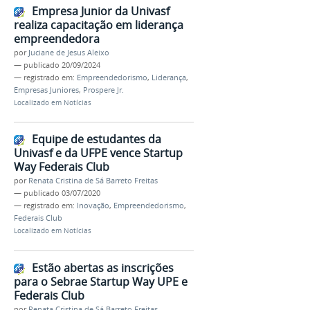
Empresa Junior da Univasf
realiza capacitação em liderança
empreendedora
por
Juciane de Jesus Aleixo
—
publicado
20/09/2024
— registrado em:
Empreendedorismo
,
Liderança
,
Empresas Juniores
,
Prospere Jr.
Localizado em
Notícias
Equipe de estudantes da
Univasf e da UFPE vence Startup
Way Federais Club
por
Renata Cristina de Sá Barreto Freitas
—
publicado
03/07/2020
— registrado em:
Inovação
,
Empreendedorismo
,
Federais Club
Localizado em
Notícias
Estão abertas as inscrições
para o Sebrae Startup Way UPE e
Federais Club
por
Renata Cristina de Sá Barreto Freitas