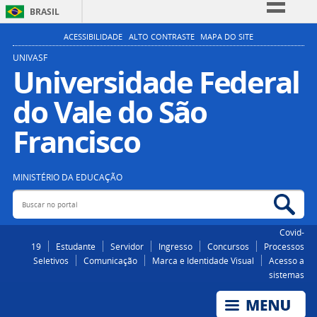
BRASIL
Simplifique!
ACESSIBILIDADE
ALTO CONTRASTE
MAPA DO SITE
Comunica BR
UNIVASF
Universidade Federal
Participe
do Vale do São
Acesso à informação
Legislação
Francisco
Canais
MINISTÉRIO DA EDUCAÇÃO
Buscar no portal
Bus
Covid-
19
Estudante
Servidor
Ingresso
Concursos
Processos
Seletivos
Comunicação
Marca e Identidade Visual
Acesso a
sistemas