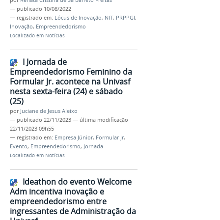
por
Renata Cristina de Sá Barreto Freitas
—
publicado
10/08/2022
— registrado em:
Lócus de Inovação
,
NIT
,
PRPPGI
,
Inovação
,
Empreendedorismo
Localizado em
Notícias
I Jornada de
Empreendedorismo Feminino da
Formular Jr. acontece na Univasf
nesta sexta-feira (24) e sábado
(25)
por
Juciane de Jesus Aleixo
—
publicado
22/11/2023
—
última modificação
22/11/2023 09h55
— registrado em:
Empresa Júnior
,
Formular Jr
,
Evento
,
Empreendedorismo
,
Jornada
Localizado em
Notícias
Ideathon do evento Welcome
Adm incentiva inovação e
empreendedorismo entre
ingressantes de Administração da