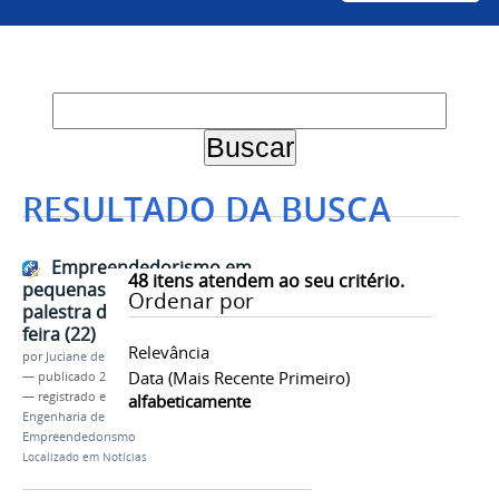
RESULTADO DA BUSCA
Empreendedorismo em
48
itens atendem ao seu critério.
pequenas cidades é tema de
Ordenar por
palestra da Univasf nesta terça-
feira (22)
Relevância
por
Juciane de Jesus Aleixo
Data (mais Recente Primeiro)
—
publicado
22/12/2020
— registrado em:
Extensão
,
Proex
,
Prodsal
,
alfabeticamente
Engenharia de Produção
,
Startups
,
Empreendedorismo
Localizado em
Notícias