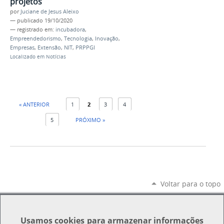
projetos
por
Juciane de Jesus Aleixo
—
publicado
19/10/2020
— registrado em:
incubadora
,
Empreendedorismo
,
Tecnologia
,
Inovação
,
Empresas
,
Extensão
,
NIT
,
PRPPGI
Localizado em
Notícias
« ANTERIOR
1
2
3
4
5
PRÓXIMO »
Voltar para o topo
Usamos
cookies
para armazenar informações