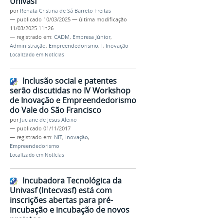
Univasf
por
Renata Cristina de Sá Barreto Freitas
—
publicado
10/03/2025
—
última modificação
11/03/2025 11h26
— registrado em:
CADM
,
Empresa Júnior
,
Administração
,
Empreendedorismo
,
I
,
Inovação
Localizado em
Notícias
Inclusão social e patentes
serão discutidas no IV Workshop
de Inovação e Empreendedorismo
do Vale do São Francisco
por
Juciane de Jesus Aleixo
—
publicado
01/11/2017
— registrado em:
NIT
,
Inovação
,
Empreendedorismo
Localizado em
Notícias
Incubadora Tecnológica da
Univasf (Intecvasf) está com
inscrições abertas para pré-
incubação e incubação de novos