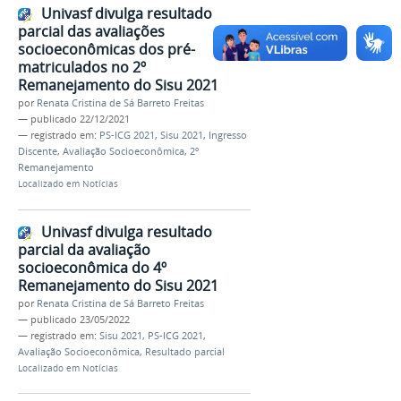
Univasf divulga resultado
parcial das avaliações
socioeconômicas dos pré-
matriculados no 2º
Remanejamento do Sisu 2021
por
Renata Cristina de Sá Barreto Freitas
—
publicado
22/12/2021
— registrado em:
PS-ICG 2021
,
Sisu 2021
,
Ingresso
Discente
,
Avaliação Socioeconômica
,
2º
Remanejamento
Localizado em
Notícias
Univasf divulga resultado
parcial da avaliação
socioeconômica do 4º
Remanejamento do Sisu 2021
por
Renata Cristina de Sá Barreto Freitas
—
publicado
23/05/2022
— registrado em:
Sisu 2021
,
PS-ICG 2021
,
Avaliação Socioeconômica
,
Resultado parcial
Localizado em
Notícias