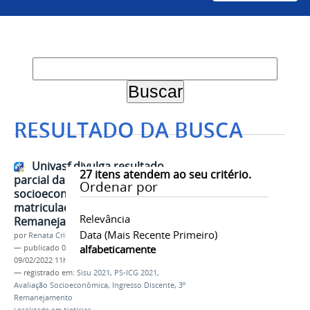
RESULTADO DA BUSCA
Univasf divulga resultado
27
itens atendem ao seu critério.
parcial das avaliações
Ordenar por
socioeconômicas dos pré-
matriculados no 3º
Relevância
Remanejamento do Sisu 2021
Data (mais Recente Primeiro)
por
Renata Cristina de Sá Barreto Freitas
alfabeticamente
—
publicado
09/02/2022
—
última modificação
09/02/2022 11h50
— registrado em:
Sisu 2021
,
PS-ICG 2021
,
Avaliação Socioeconômica
,
Ingresso Discente
,
3º
Remanejamento