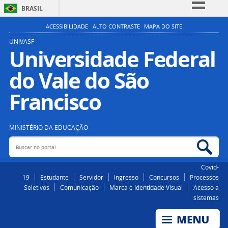
BRASIL
Simplifique!
ACESSIBILIDADE
ALTO CONTRASTE
MAPA DO SITE
Comunica BR
UNIVASF
Universidade Federal
Participe
do Vale do São
Acesso à informação
Legislação
Francisco
Canais
MINISTÉRIO DA EDUCAÇÃO
Buscar no portal
Bus
Covid-
19
Estudante
Servidor
Ingresso
Concursos
Processos
Seletivos
Comunicação
Marca e Identidade Visual
Acesso a
sistemas