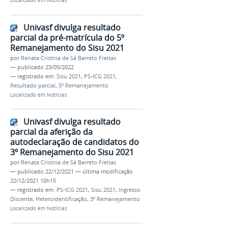
Localizado em
Notícias
Univasf divulga resultado
parcial da pré-matrícula do 5º
Remanejamento do Sisu 2021
por
Renata Cristina de Sá Barreto Freitas
—
publicado
23/05/2022
— registrado em:
Sisu 2021
,
PS-ICG 2021
,
Resultado parcial
,
5º Remanejamento
Localizado em
Notícias
Univasf divulga resultado
parcial da aferição da
autodeclaração de candidatos do
3º Remanejamento do Sisu 2021
por
Renata Cristina de Sá Barreto Freitas
—
publicado
22/12/2021
—
última modificação
22/12/2021 10h15
— registrado em:
PS-ICG 2021
,
Sisu 2021
,
Ingresso
Discente
,
Heteroidentificação
,
3º Remanejamento
Localizado em
Notícias