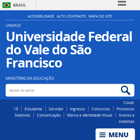
BRASIL
Simplifique!
ACESSIBILIDADE
ALTO CONTRASTE
MAPA DO SITE
Comunica BR
UNIVASF
Universidade Federal
Participe
do Vale do São
Acesso à informação
Legislação
Francisco
Canais
MINISTÉRIO DA EDUCAÇÃO
Buscar no portal
Bus
Covid-
19
Estudante
Servidor
Ingresso
Concursos
Processos
Seletivos
Comunicação
Marca e Identidade Visual
Acesso a
sistemas