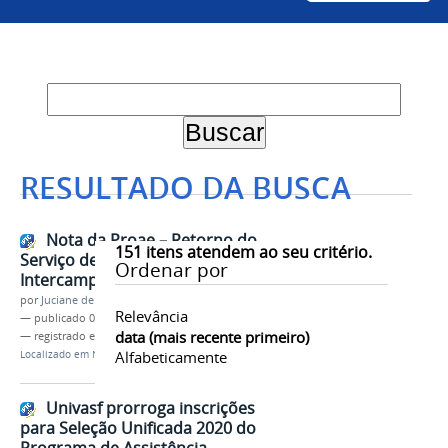
RESULTADO DA BUSCA
Nota da Proae – Retorno do
151
itens atendem ao seu critério.
Serviço de Transporte Estudantil
Ordenar por
Intercampi
por
Juciane de Jesus Aleixo
Relevância
—
publicado
04/03/2020
data (mais recente primeiro)
— registrado em:
Proae
,
Transporte Estudantil
Alfabeticamente
Localizado em
Notícias
Univasf prorroga inscrições
para Seleção Unificada 2020 do
Programa de Assistência