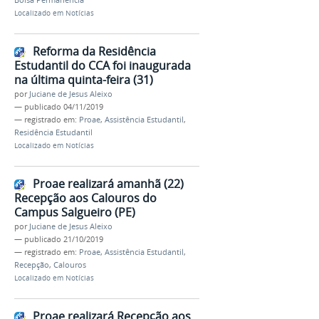
Bolsa Permanência
Localizado em
Notícias
Reforma da Residência
Estudantil do CCA foi inaugurada
na última quinta-feira (31)
por
Juciane de Jesus Aleixo
—
publicado
04/11/2019
— registrado em:
Proae
,
Assistência Estudantil
,
Residência Estudantil
Localizado em
Notícias
Proae realizará amanhã (22)
Recepção aos Calouros do
Campus Salgueiro (PE)
por
Juciane de Jesus Aleixo
—
publicado
21/10/2019
— registrado em:
Proae
,
Assistência Estudantil
,
Recepção
,
Calouros
Localizado em
Notícias
Proae realizará Recepção aos