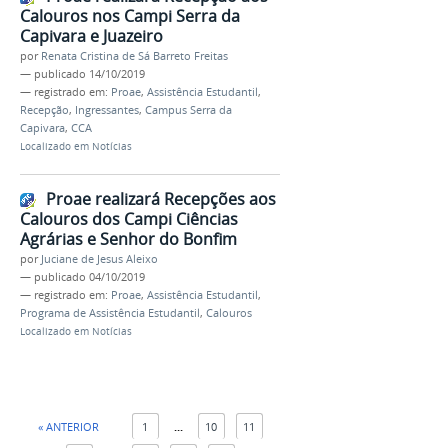
Calouros nos Campi Serra da
Capivara e Juazeiro
por
Renata Cristina de Sá Barreto Freitas
—
publicado
14/10/2019
— registrado em:
Proae
,
Assistência Estudantil
,
Recepção
,
Ingressantes
,
Campus Serra da
Capivara
,
CCA
Localizado em
Notícias
Proae realizará Recepções aos
Calouros dos Campi Ciências
Agrárias e Senhor do Bonfim
por
Juciane de Jesus Aleixo
—
publicado
04/10/2019
— registrado em:
Proae
,
Assistência Estudantil
,
Programa de Assistência Estudantil
,
Calouros
Localizado em
Notícias
« ANTERIOR
1
...
10
11