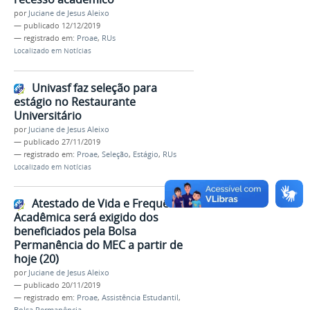
por
Juciane de Jesus Aleixo
—
publicado
12/12/2019
— registrado em:
Proae
,
RUs
Localizado em
Notícias
Univasf faz seleção para
estágio no Restaurante
Universitário
por
Juciane de Jesus Aleixo
—
publicado
27/11/2019
— registrado em:
Proae
,
Seleção
,
Estágio
,
RUs
Localizado em
Notícias
Atestado de Vida e Frequência
Acadêmica será exigido dos
beneficiados pela Bolsa
Permanência do MEC a partir de
hoje (20)
por
Juciane de Jesus Aleixo
—
publicado
20/11/2019
— registrado em:
Proae
,
Assistência Estudantil
,