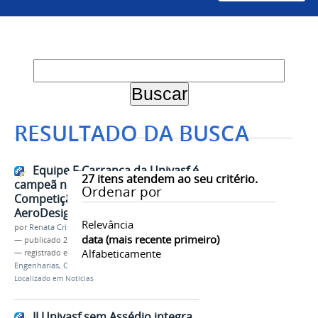
RESULTADO DA BUSCA
Equipe F-Carranca da Univasf é
27
itens atendem ao seu critério.
campeã nacional da 21°
Ordenar por
Competição SAE – Brasil
AeroDesign
Relevância
por
Renata Cristina de Sá Barreto Freitas
data (mais recente primeiro)
—
publicado
29/10/2019
Alfabeticamente
— registrado em:
F-Carranca
,
Projeto de Extensão
,
Engenharias
,
Competição SAE – Brasil
Localizado em
Notícias
II Univasf sem Assédio integra