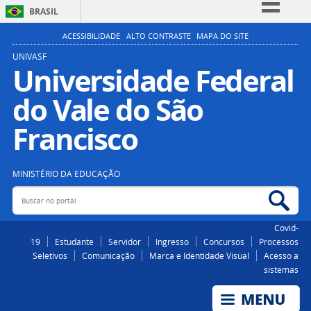
BRASIL
Simplifique!
ACESSIBILIDADE
ALTO CONTRASTE
MAPA DO SITE
Comunica BR
UNIVASF
Universidade Federal
Participe
do Vale do São
Acesso à informação
Legislação
Francisco
Canais
MINISTÉRIO DA EDUCAÇÃO
Buscar no portal
Bus
Covid-
19
Estudante
Servidor
Ingresso
Concursos
Processos
Seletivos
Comunicação
Marca e Identidade Visual
Acesso a
sistemas