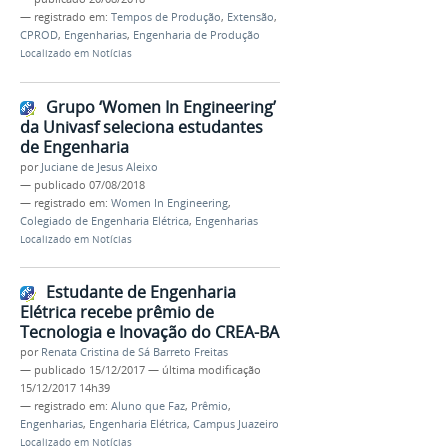
— registrado em:
Tempos de Produção
,
Extensão
,
CPROD
,
Engenharias
,
Engenharia de Produção
Localizado em
Notícias
Grupo ‘Women In Engineering’
da Univasf seleciona estudantes
de Engenharia
por
Juciane de Jesus Aleixo
—
publicado
07/08/2018
— registrado em:
Women In Engineering
,
Colegiado de Engenharia Elétrica
,
Engenharias
Localizado em
Notícias
Estudante de Engenharia
Elétrica recebe prêmio de
Tecnologia e Inovação do CREA-BA
por
Renata Cristina de Sá Barreto Freitas
—
publicado
15/12/2017
—
última modificação
15/12/2017 14h39
— registrado em:
Aluno que Faz
,
Prêmio
,
Engenharias
,
Engenharia Elétrica
,
Campus Juazeiro
Localizado em
Notícias