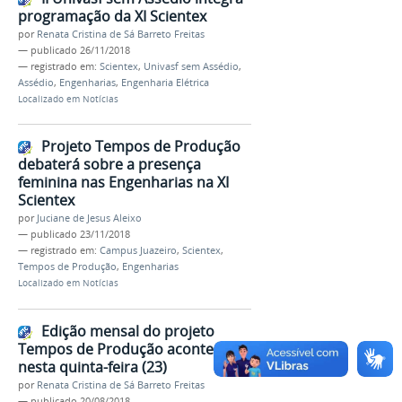
programação da XI Scientex
por
Renata Cristina de Sá Barreto Freitas
—
publicado
26/11/2018
— registrado em:
Scientex
,
Univasf sem Assédio
,
Assédio
,
Engenharias
,
Engenharia Elétrica
Localizado em
Notícias
Projeto Tempos de Produção
debaterá sobre a presença
feminina nas Engenharias na XI
Scientex
por
Juciane de Jesus Aleixo
—
publicado
23/11/2018
— registrado em:
Campus Juazeiro
,
Scientex
,
Tempos de Produção
,
Engenharias
Localizado em
Notícias
Edição mensal do projeto
Tempos de Produção acontecerá
nesta quinta-feira (23)
por
Renata Cristina de Sá Barreto Freitas
—
publicado
20/08/2018