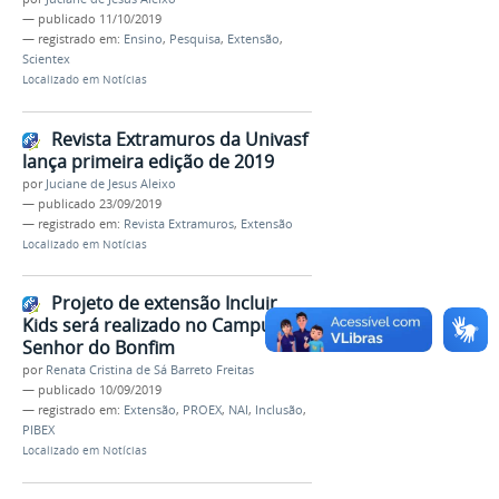
—
publicado
11/10/2019
— registrado em:
Ensino
,
Pesquisa
,
Extensão
,
Scientex
Localizado em
Notícias
Revista Extramuros da Univasf
lança primeira edição de 2019
por
Juciane de Jesus Aleixo
—
publicado
23/09/2019
— registrado em:
Revista Extramuros
,
Extensão
Localizado em
Notícias
Projeto de extensão Incluir
Kids será realizado no Campus
Senhor do Bonfim
por
Renata Cristina de Sá Barreto Freitas
—
publicado
10/09/2019
— registrado em:
Extensão
,
PROEX
,
NAI
,
Inclusão
,
PIBEX
Localizado em
Notícias