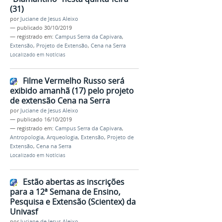
(31)
por
Juciane de Jesus Aleixo
—
publicado
30/10/2019
— registrado em:
Campus Serra da Capivara
,
Extensão
,
Projeto de Extensão
,
Cena na Serra
Localizado em
Notícias
Filme Vermelho Russo será
exibido amanhã (17) pelo projeto
de extensão Cena na Serra
por
Juciane de Jesus Aleixo
—
publicado
16/10/2019
— registrado em:
Campus Serra da Capivara
,
Antropologia
,
Arqueologia
,
Extensão
,
Projeto de
Extensão
,
Cena na Serra
Localizado em
Notícias
Estão abertas as inscrições
para a 12ª Semana de Ensino,
Pesquisa e Extensão (Scientex) da
Univasf
por
Juciane de Jesus Aleixo