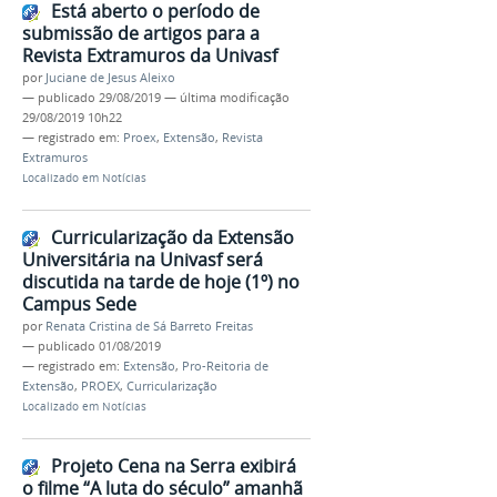
Está aberto o período de
submissão de artigos para a
Revista Extramuros da Univasf
por
Juciane de Jesus Aleixo
—
publicado
29/08/2019
—
última modificação
29/08/2019 10h22
— registrado em:
Proex
,
Extensão
,
Revista
Extramuros
Localizado em
Notícias
Curricularização da Extensão
Universitária na Univasf será
discutida na tarde de hoje (1º) no
Campus Sede
por
Renata Cristina de Sá Barreto Freitas
—
publicado
01/08/2019
— registrado em:
Extensão
,
Pro-Reitoria de
Extensão
,
PROEX
,
Curricularização
Localizado em
Notícias
Projeto Cena na Serra exibirá
o filme “A luta do século” amanhã