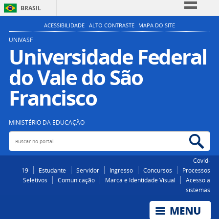
BRASIL
Simplifique!
ACESSIBILIDADE
ALTO CONTRASTE
MAPA DO SITE
Comunica BR
UNIVASF
Universidade Federal
Participe
do Vale do São
Acesso à informação
Legislação
Francisco
Canais
MINISTÉRIO DA EDUCAÇÃO
Buscar no portal
Bus
Covid-
19
Estudante
Servidor
Ingresso
Concursos
Processos
Seletivos
Comunicação
Marca e Identidade Visual
Acesso a
sistemas