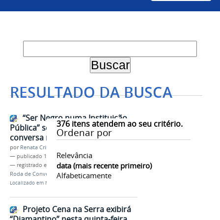
RESULTADO DA BUSCA
“Ser Negro numa Instituição
376
itens atendem ao seu critério.
Pública” será tema de roda de
Ordenar por
conversa na Univasf
por
Renata Cristina de Sá Barreto Freitas
Relevância
—
publicado
11/11/2019
data (mais recente primeiro)
— registrado em:
Neafrar
,
Consciência Negra
,
Roda de Conversa
,
Alfabeticamente
Extensão
,
Campus Sede
Localizado em
Notícias
Projeto Cena na Serra exibirá
“Diamantino” nesta quinta-feira