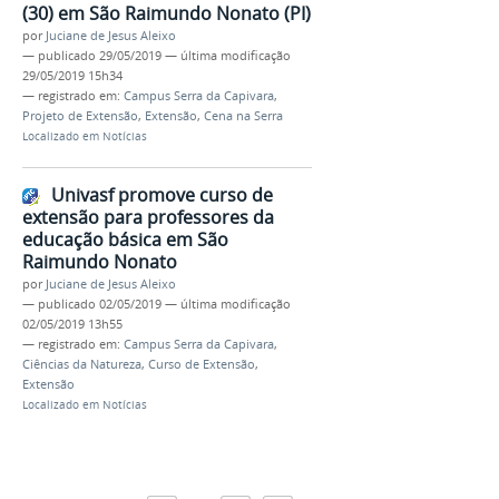
(30) em São Raimundo Nonato (PI)
por
Juciane de Jesus Aleixo
—
publicado
29/05/2019
—
última modificação
29/05/2019 15h34
— registrado em:
Campus Serra da Capivara
,
Projeto de Extensão
,
Extensão
,
Cena na Serra
Localizado em
Notícias
Univasf promove curso de
extensão para professores da
educação básica em São
Raimundo Nonato
por
Juciane de Jesus Aleixo
—
publicado
02/05/2019
—
última modificação
02/05/2019 13h55
— registrado em:
Campus Serra da Capivara
,
Ciências da Natureza
,
Curso de Extensão
,
Extensão
Localizado em
Notícias