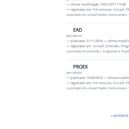
—
última modificação
10/01/2017 11h36
— registrado em:
Pró-reitorias
,
Univasf
,
P
Localizado em
Univasf Dados Institucionais
EAD
por
admin
—
publicado
21/11/2016
—
última modifi
— registrado em:
Univasf
,
Extensão
,
Progr
Localizado em
Extensão
/
Programas e Proje
PROEX
por
admin
—
publicado
15/09/2016
—
última modifi
— registrado em:
Pró-reitorias
,
Univasf
,
P
Localizado em
Univasf Dados Institucionais
« ANTERIOR