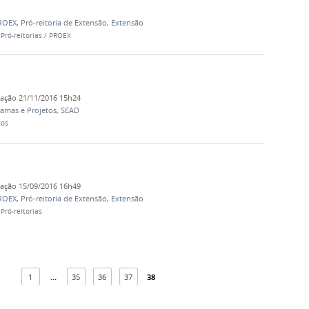
ROEX
,
Pró-reitoria de Extensão
,
Extensão
/
Pró-reitorias
/
PROEX
cação
21/11/2016 15h24
amas e Projetos
,
SEAD
tos
cação
15/09/2016 16h49
ROEX
,
Pró-reitoria de Extensão
,
Extensão
/
Pró-reitorias
1
...
35
36
37
38