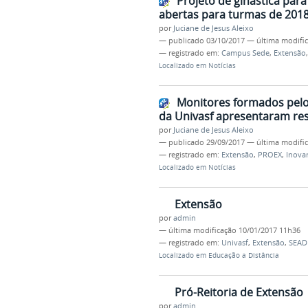
Projeto de ginástica para
abertas para turmas de 201
por
Juciane de Jesus Aleixo
—
publicado
03/10/2017
—
última modifi
— registrado em:
Campus Sede
,
Extensão
Localizado em
Notícias
Monitores formados pelo
da Univasf apresentaram re
por
Juciane de Jesus Aleixo
—
publicado
29/09/2017
—
última modifi
— registrado em:
Extensão
,
PROEX
,
Inova
Localizado em
Notícias
Extensão
por
admin
—
última modificação
10/01/2017 11h36
— registrado em:
Univasf
,
Extensão
,
SEAD
Localizado em
Educação a Distância
Pró-Reitoria de Extensão
por
admin