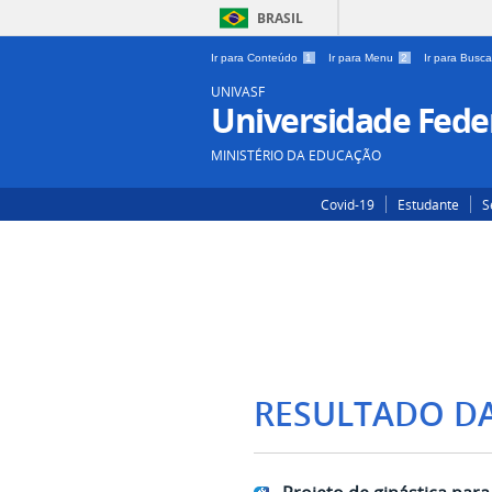
BRASIL
Ir para Conteúdo
1
Ir para Menu
2
Ir para Busc
UNIVASF
Universidade Feder
MINISTÉRIO DA EDUCAÇÃO
Covid-19
Estudante
S
RESULTADO D