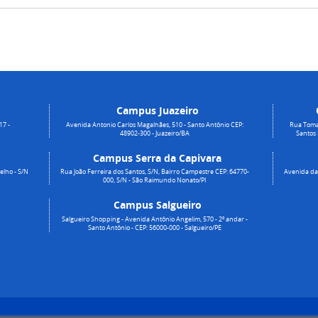
Campus Juazeiro
17 -
Avenida Antonio Carlos Magalhães, 510 - Santo Antônio CEP:
Rua Toma
48902-300 - Juazeiro/BA
Santos
Campus Serra da Capivara
elho - S/N
Rua João Ferreira dos Santos, S/N, Bairro Campestre CEP: 64770-
Avenida da 
000, S/N - São Raimundo Nonato/PI
Campus Salgueiro
Salgueiro Shopping - Avenida Antônio Angelim, 570 - 2º andar -
Santo Antônio - CEP: 56000-000 - Salgueiro/PE