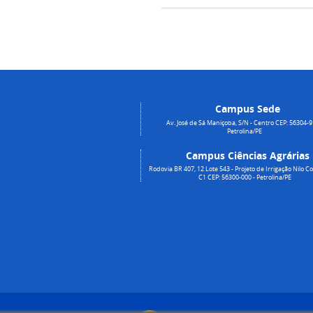
Campus Sede
Av. José de Sá Maniçoba, S/N - Centro CEP: 56304-9
Petrolina/PE
Campus Ciências Agrárias
Rodovia BR 407, 12 Lote 543 - Projeto de Irrigação Nilo Co
C1 CEP: 56300-000 - Petrolina/PE