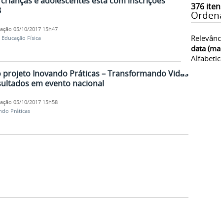
 crianças e adolescentes está com inscrições
376
iten
8
Orden
cação
05/10/2017 15h47
Relevânc
,
Educação Física
data (ma
Alfabeti
 projeto Inovando Práticas – Transformando Vidas
sultados em evento nacional
cação
05/10/2017 15h58
ndo Práticas