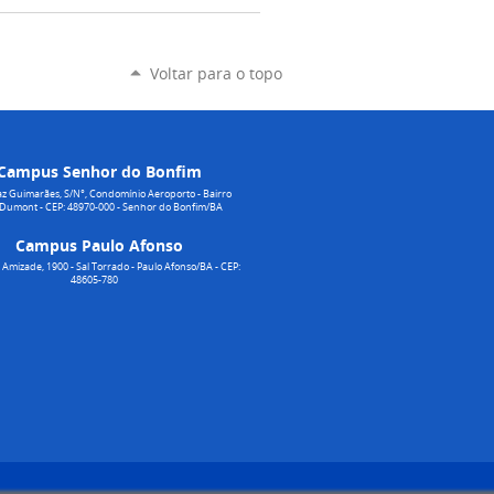
Voltar para o topo
Campus Senhor do Bonfim
z Guimarães, S/N°, Condomínio Aeroporto - Bairro
 Dumont - CEP: 48970-000 - Senhor do Bonfim/BA
Campus Paulo Afonso
Amizade, 1900 - Sal Torrado - Paulo Afonso/BA - CEP:
48605-780