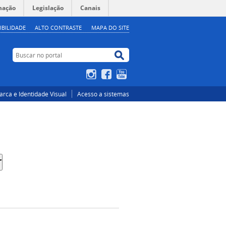
mação
Legislação
Canais
IBILIDADE
ALTO CONTRASTE
MAPA DO SITE
Buscar no portal
Buscar no portal
Instagram
Facebook
YouTube
rca e Identidade Visual
Acesso a sistemas