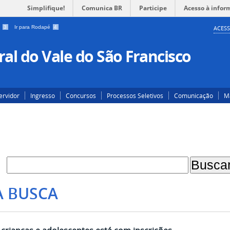
Simplifique!
Comunica BR
Participe
Acesso à infor
a
3
Ir para Rodapé
4
ACESS
al do Vale do São Francisco
ervidor
Ingresso
Concursos
Processos Seletivos
Comunicação
Ma
A BUSCA