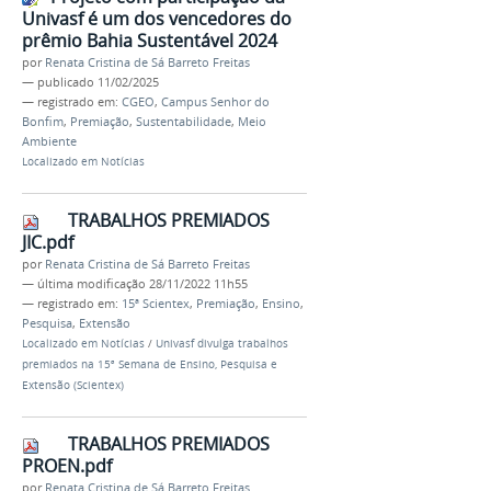
Univasf é um dos vencedores do
prêmio Bahia Sustentável 2024
por
Renata Cristina de Sá Barreto Freitas
—
publicado
11/02/2025
— registrado em:
CGEO
,
Campus Senhor do
Bonfim
,
Premiação
,
Sustentabilidade
,
Meio
Ambiente
Localizado em
Notícias
TRABALHOS PREMIADOS
JIC.pdf
por
Renata Cristina de Sá Barreto Freitas
—
última modificação
28/11/2022 11h55
— registrado em:
15ª Scientex
,
Premiação
,
Ensino
,
Pesquisa
,
Extensão
Localizado em
Notícias
/
Univasf divulga trabalhos
premiados na 15ª Semana de Ensino, Pesquisa e
Extensão (Scientex)
TRABALHOS PREMIADOS
PROEN.pdf
por
Renata Cristina de Sá Barreto Freitas