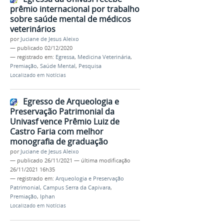
prêmio internacional por trabalho
sobre saúde mental de médicos
veterinários
por
Juciane de Jesus Aleixo
—
publicado
02/12/2020
— registrado em:
Egressa
,
Medicina Veterinária
,
Premiação
,
Saúde Mental
,
Pesquisa
Localizado em
Notícias
Egresso de Arqueologia e
Preservação Patrimonial da
Univasf vence Prêmio Luiz de
Castro Faria com melhor
monografia de graduação
por
Juciane de Jesus Aleixo
—
publicado
26/11/2021
—
última modificação
26/11/2021 16h35
— registrado em:
Arqueologia e Preservação
Patrimonial
,
Campus Serra da Capivara
,
Premiação
,
Iphan
Localizado em
Notícias