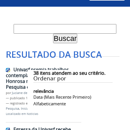
RESULTADO DA BUSCA
Univasf premia trabalhos
38
itens atendem ao seu critério.
contemplados com Menção
Ordenar por
Honrosa na XI Semana de Ensino,
Pesquisa e Extensão (XI Scientex)
relevância
por
Juciane de Jesus Aleixo
Data (mais Recente Primeiro)
—
publicado
10/06/2019
Alfabeticamente
— registrado em:
PRPPGI
,
Scientex
,
Premiação
,
Pesquisa
,
Iniciação Científica
,
Inovação
Localizado em
Notícias
Egressa da Univasf recebe