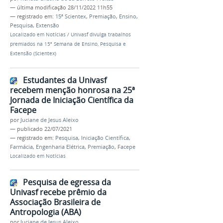
—
última modificação
28/11/2022 11h55
— registrado em:
15ª Scientex
,
Premiação
,
Ensino
,
Pesquisa
,
Extensão
Localizado em
Notícias
/
Univasf divulga trabalhos
premiados na 15ª Semana de Ensino, Pesquisa e
Extensão (Scientex)
Estudantes da Univasf
recebem menção honrosa na 25ª
Jornada de Iniciação Científica da
Facepe
por
Juciane de Jesus Aleixo
—
publicado
22/07/2021
— registrado em:
Pesquisa
,
Iniciação Científica
,
Farmácia
,
Engenharia Elétrica
,
Premiação
,
Facepe
Localizado em
Notícias
Pesquisa de egressa da
Univasf recebe prêmio da
Associação Brasileira de
Antropologia (ABA)
por
Juciane de Jesus Aleixo