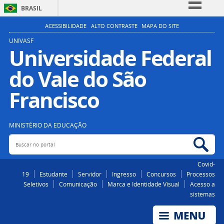
BRASIL
Simplifique!
ACESSIBILIDADE
ALTO CONTRASTE
MAPA DO SITE
Comunica BR
UNIVASF
Universidade Federal
Participe
do Vale do São
Acesso à informação
Legislação
Francisco
Canais
MINISTÉRIO DA EDUCAÇÃO
Buscar no portal
Bus
Covid-
19
Estudante
Servidor
Ingresso
Concursos
Processos
Seletivos
Comunicação
Marca e Identidade Visual
Acesso a
sistemas