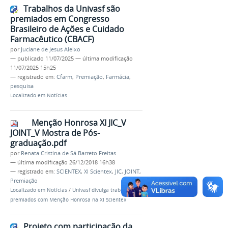
Trabalhos da Univasf são
premiados em Congresso
Brasileiro de Ações e Cuidado
Farmacêutico (CBACF)
por
Juciane de Jesus Aleixo
—
publicado
11/07/2025
—
última modificação
11/07/2025 15h25
— registrado em:
Cfarm
,
Premiação
,
Farmácia
,
pesquisa
Localizado em
Notícias
Menção Honrosa XI JIC_V
JOINT_V Mostra de Pós-
graduação.pdf
por
Renata Cristina de Sá Barreto Freitas
—
última modificação
26/12/2018 16h38
— registrado em:
SCIENTEX
,
XI Scientex
,
JIC
,
JOINT
,
Premiação
Localizado em
Notícias
/
Univasf divulga trabalhos
premiados com Menção Honrosa na XI Scientex
Projeto com participação da