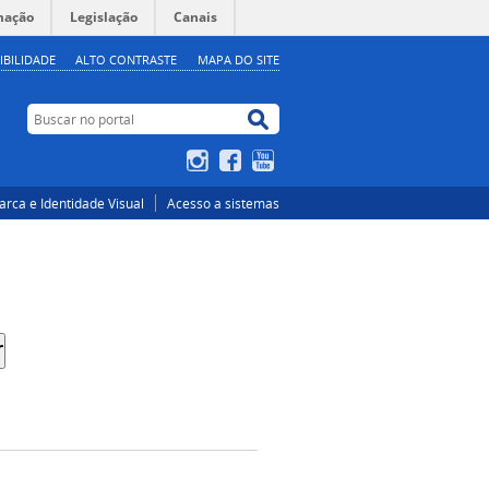
mação
Legislação
Canais
IBILIDADE
ALTO CONTRASTE
MAPA DO SITE
Buscar no portal
Buscar no portal
Instagram
Facebook
YouTube
rca e Identidade Visual
Acesso a sistemas