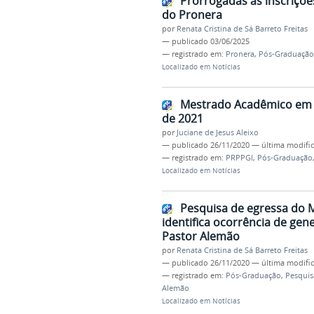
Prorrogadas as inscriçõ
do Pronera
por
Renata Cristina de Sá Barreto Freitas
—
publicado
03/06/2025
— registrado em:
Pronera
,
Pós-Graduação
Localizado em
Notícias
Mestrado Acadêmico em Ps
de 2021
por
Juciane de Jesus Aleixo
—
publicado
26/11/2020
—
última modifi
— registrado em:
PRPPGI
,
Pós-Graduação
Localizado em
Notícias
Pesquisa de egressa do M
identifica ocorrência de gen
Pastor Alemão
por
Renata Cristina de Sá Barreto Freitas
—
publicado
26/11/2020
—
última modifi
— registrado em:
Pós-Graduação
,
Pesquis
Alemão
Localizado em
Notícias