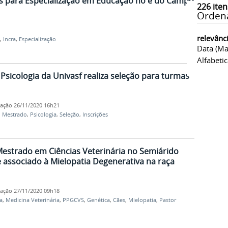
es para Especialização em Educação no e do Campo
226
iten
Orden
relevânc
,
Incra
,
Especialização
Data (ma
Alfabeti
icologia da Univasf realiza seleção para turmas
cação
26/11/2020 16h21
,
Mestrado
,
Psicologia
,
Seleção
,
Inscrições
estrado em Ciências Veterinária no Semiárido
e associado à Mielopatia Degenerativa na raça
cação
27/11/2020 09h18
a
,
Medicina Veterinária
,
PPGCVS
,
Genética
,
Cães
,
Mielopatia
,
Pastor