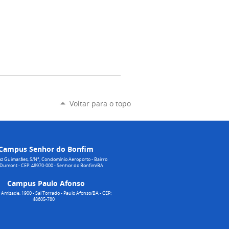
Voltar para o topo
Campus Senhor do Bonfim
z Guimarães, S/N°, Condomínio Aeroporto - Bairro
 Dumont - CEP: 48970-000 - Senhor do Bonfim/BA
Campus Paulo Afonso
Amizade, 1900 - Sal Torrado - Paulo Afonso/BA - CEP:
48605-780