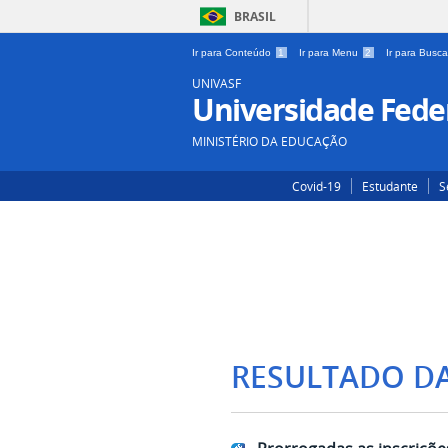
BRASIL
Ir para Conteúdo
1
Ir para Menu
2
Ir para Busc
UNIVASF
Universidade Feder
MINISTÉRIO DA EDUCAÇÃO
Covid-19
Estudante
S
RESULTADO D