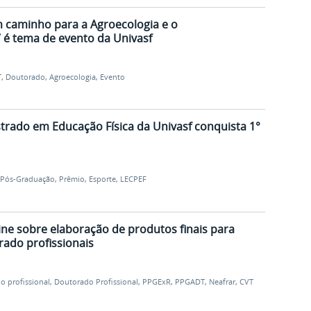
um caminho para a Agroecologia e o
” é tema de evento da Univasf
T
,
Doutorado
,
Agroecologia
,
Evento
trado em Educação Física da Univasf conquista 1°
Pós-Graduação
,
Prêmio
,
Esporte
,
LECPEF
line sobre elaboração de produtos finais para
ado profissionais
o profissional
,
Doutorado Profissional
,
PPGExR
,
PPGADT
,
Neafrar
,
CVT