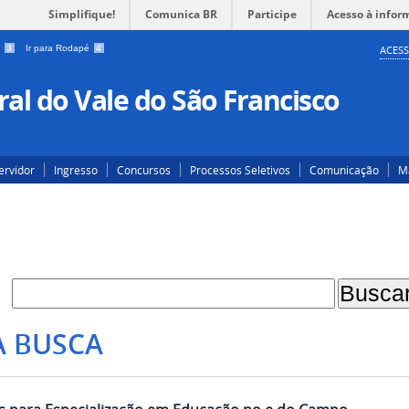
Simplifique!
Comunica BR
Participe
Acesso à infor
a
3
Ir para Rodapé
4
ACESS
al do Vale do São Francisco
ervidor
Ingresso
Concursos
Processos Seletivos
Comunicação
Ma
A BUSCA