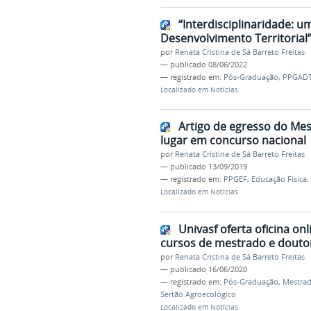
“Interdisciplinaridade: 
Desenvolvimento Territorial
por
Renata Cristina de Sá Barreto Freitas
—
publicado
08/06/2022
— registrado em:
Pós-Graduação
,
PPGAD
Localizado em
Notícias
Artigo de egresso do Mes
lugar em concurso nacional
por
Renata Cristina de Sá Barreto Freitas
—
publicado
13/09/2019
— registrado em:
PPGEF
,
Educação Física
,
Localizado em
Notícias
Univasf oferta oficina on
cursos de mestrado e doutor
por
Renata Cristina de Sá Barreto Freitas
—
publicado
16/06/2020
— registrado em:
Pós-Graduação
,
Mestrad
Sertão Agroecológico
Localizado em
Notícias