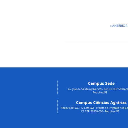
« ANTERIOR
Campus Sede
Av. José de Sá Maniçoba, S/N - Centro CEP: 56304-9
Petrolina/PE
Campus Ciências Agrárias
Rodovia BR 407, 12 Lote 543 - Projeto de Irrigação Nilo Co
C1 CEP: 56300-000 - Petrolina/PE