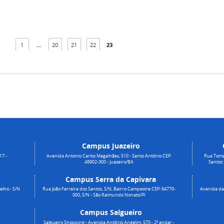
1
...
20
21
22
23
Campus Juazeiro
17 -
Avenida Antonio Carlos Magalhães, 510 - Santo Antônio CEP:
Rua Toma
48902-300 - Juazeiro/BA
Santos
Campus Serra da Capivara
elho - S/N
Rua João Ferreira dos Santos, S/N, Bairro Campestre CEP: 64770-
Avenida da 
000, S/N - São Raimundo Nonato/PI
Campus Salgueiro
Salgueiro Shopping - Avenida Antônio Angelim, 570 - 2º andar -