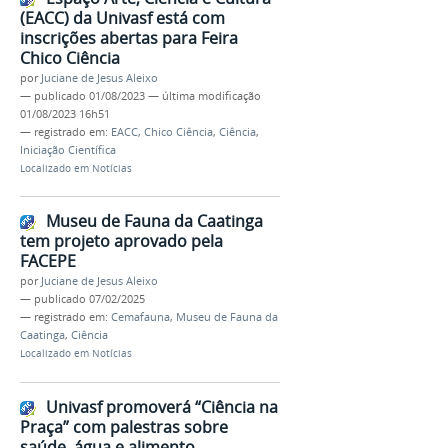
(EACC) da Univasf está com
inscrições abertas para Feira
Chico Ciência
por
Juciane de Jesus Aleixo
—
publicado
01/08/2023
—
última modificação
01/08/2023 16h51
— registrado em:
EACC
,
Chico Ciência
,
Ciência
,
Iniciação Científica
Localizado em
Notícias
Museu de Fauna da Caatinga
tem projeto aprovado pela
FACEPE
por
Juciane de Jesus Aleixo
—
publicado
07/02/2025
— registrado em:
Cemafauna
,
Museu de Fauna da
Caatinga
,
Ciência
Localizado em
Notícias
Univasf promoverá “Ciência na
Praça” com palestras sobre
saúde, água e alimento