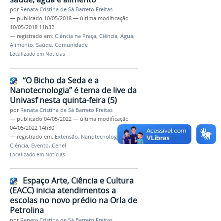
por
Renata Cristina de Sá Barreto Freitas
—
publicado
10/05/2018
—
última modificação
10/05/2018 11h32
— registrado em:
Ciência na Praça
,
Ciência
,
Água
,
Alimento
,
Saúde
,
Comunidade
Localizado em
Notícias
“O Bicho da Seda e a
Nanotecnologia” é tema de live da
Univasf nesta quinta-feira (5)
por
Renata Cristina de Sá Barreto Freitas
—
publicado
04/05/2022
—
última modificação
04/05/2022 14h30
— registrado em:
Extensão
,
Nanotecnologia
,
Ciência
,
Evento
,
Cenel
Localizado em
Notícias
Espaço Arte, Ciência e Cultura
(EACC) inicia atendimentos a
escolas no novo prédio na Orla de
Petrolina
por
Renata Cristina de Sá Barreto Freitas