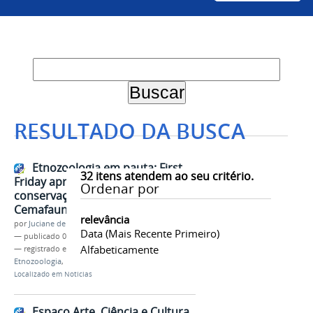
RESULTADO DA BUSCA
Etnozoologia em pauta: First
32
itens atendem ao seu critério.
Friday aproxima ciência, cultura e
Ordenar por
conservação da biodiversidade no
Cemafauna
relevância
por
Juciane de Jesus Aleixo
Data (mais Recente Primeiro)
—
publicado
08/09/2025
Alfabeticamente
— registrado em:
Cemafauna
,
Museu da Fauna
,
Etnozoologia
,
First Friday
,
Ciência
Localizado em
Notícias
Espaço Arte, Ciência e Cultura