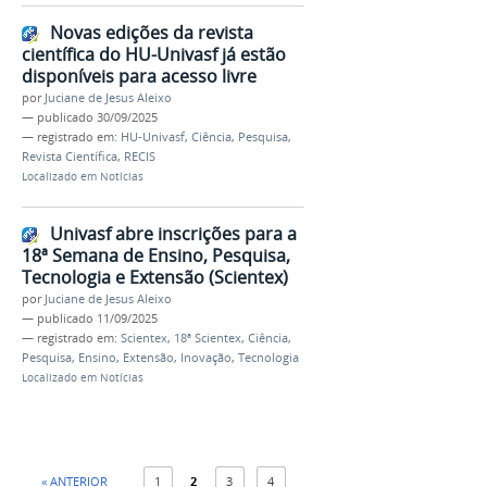
Novas edições da revista
científica do HU-Univasf já estão
disponíveis para acesso livre
por
Juciane de Jesus Aleixo
—
publicado
30/09/2025
— registrado em:
HU-Univasf
,
Ciência
,
Pesquisa
,
Revista Científica
,
RECIS
Localizado em
Notícias
Univasf abre inscrições para a
18ª Semana de Ensino, Pesquisa,
Tecnologia e Extensão (Scientex)
por
Juciane de Jesus Aleixo
—
publicado
11/09/2025
— registrado em:
Scientex
,
18ª Scientex
,
Ciência
,
Pesquisa
,
Ensino
,
Extensão
,
Inovação
,
Tecnologia
Localizado em
Notícias
« ANTERIOR
1
2
3
4