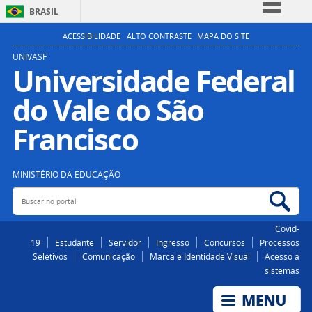
BRASIL
Simplifique!
ACESSIBILIDADE
ALTO CONTRASTE
MAPA DO SITE
Comunica BR
UNIVASF
Universidade Federal
Participe
do Vale do São
Acesso à informação
Legislação
Francisco
Canais
MINISTÉRIO DA EDUCAÇÃO
Buscar no portal
Bus
Covid-
19
Estudante
Servidor
Ingresso
Concursos
Processos
Seletivos
Comunicação
Marca e Identidade Visual
Acesso a
sistemas