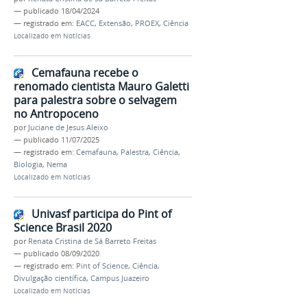
—
publicado
18/04/2024
— registrado em:
EACC
,
Extensão
,
PROEX
,
Ciência
Localizado em
Notícias
Cemafauna recebe o
renomado cientista Mauro Galetti
para palestra sobre o selvagem
no Antropoceno
por
Juciane de Jesus Aleixo
—
publicado
11/07/2025
— registrado em:
Cemafauna
,
Palestra
,
Ciência
,
Biologia
,
Nema
Localizado em
Notícias
Univasf participa do Pint of
Science Brasil 2020
por
Renata Cristina de Sá Barreto Freitas
—
publicado
08/09/2020
— registrado em:
Pint of Science
,
Ciência
,
Divulgação científica
,
Campus Juazeiro
Localizado em
Notícias