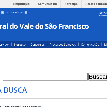
Simplifique!
Comunica BR
Participe
Acesso à infor
a
3
Ir para Rodapé
4
ACESS
al do Vale do São Francisco
ervidor
Ingresso
Concursos
Processos Seletivos
Comunicação
Ma
A BUSCA