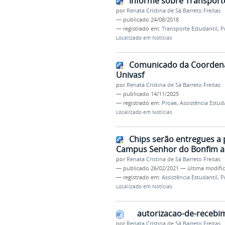
Informe sobre Transporte
por
Renata Cristina de Sá Barreto Freitas
—
publicado
24/08/2018
— registrado em:
Transporte Estudantil
,
P
Localizado em
Notícias
Comunicado da Coordenad
Univasf
por
Renata Cristina de Sá Barreto Freitas
—
publicado
14/11/2025
— registrado em:
Proae
,
Assistência Estud
Localizado em
Notícias
Chips serão entregues a p
Campus Senhor do Bonfim ap
por
Renata Cristina de Sá Barreto Freitas
—
publicado
26/02/2021
—
última modifi
— registrado em:
Assistência Estudantil
,
P
Localizado em
Notícias
autorizacao-de-recebim
por
Renata Cristina de Sá Barreto Freitas