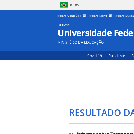
BRASIL
Ir para Conteúdo
1
Ir para Menu
2
Ir para Busc
UNIVASF
Universidade Feder
MINISTÉRIO DA EDUCAÇÃO
Covid-19
Estudante
S
RESULTADO D