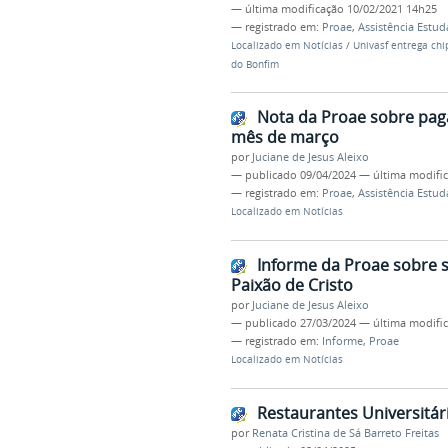
—
última modificação
10/02/2021 14h25
— registrado em:
Proae
,
Assistência Estud
Localizado em
Notícias
/
Univasf entrega chi
do Bonfim
Nota da Proae sobre paga
mês de março
por
Juciane de Jesus Aleixo
—
publicado
09/04/2024
—
última modifi
— registrado em:
Proae
,
Assistência Estud
Localizado em
Notícias
Informe da Proae sobre s
Paixão de Cristo
por
Juciane de Jesus Aleixo
—
publicado
27/03/2024
—
última modifi
— registrado em:
Informe
,
Proae
Localizado em
Notícias
Restaurantes Universitár
por
Renata Cristina de Sá Barreto Freitas