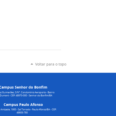
Voltar para o topo
Campus Senhor do Bonfim
z Guimarães, S/N°, Condomínio Aeroporto - Bairro
 Dumont - CEP: 48970-000 - Senhor do Bonfim/BA
Campus Paulo Afonso
Amizade, 1900 - Sal Torrado - Paulo Afonso/BA - CEP:
48605-780