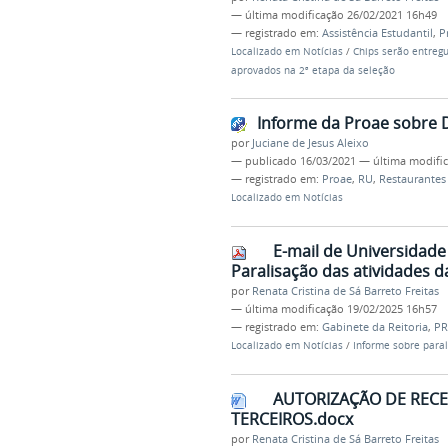
—
última modificação
26/02/2021 16h49
— registrado em:
Assistência Estudantil
,
P
Localizado em
Notícias
/
Chips serão entregu
aprovados na 2ª etapa da seleção
Informe da Proae sobre 
por
Juciane de Jesus Aleixo
—
publicado
16/03/2021
—
última modifi
— registrado em:
Proae
,
RU
,
Restaurantes 
Localizado em
Notícias
E-mail de Universidade
Paralisação das atividades d
por
Renata Cristina de Sá Barreto Freitas
—
última modificação
19/02/2025 16h57
— registrado em:
Gabinete da Reitoria
,
PR
Localizado em
Notícias
/
Informe sobre para
AUTORIZAÇÃO DE RECE
TERCEIROS.docx
por
Renata Cristina de Sá Barreto Freitas