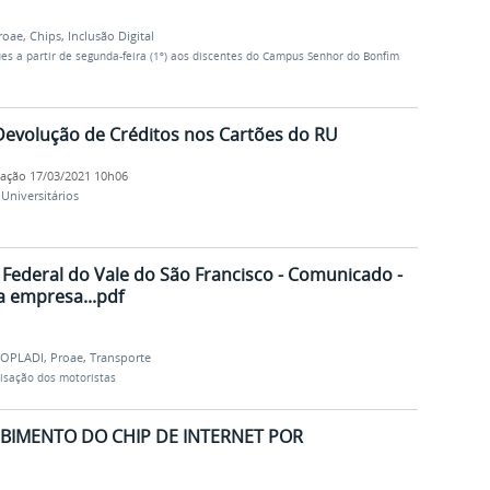
roae
,
Chips
,
Inclusão Digital
es a partir de segunda-feira (1º) aos discentes do Campus Senhor do Bonfim
Devolução de Créditos nos Cartões do RU
cação
17/03/2021 10h06
Universitários
 Federal do Vale do São Francisco - Comunicado -
a empresa...pdf
OPLADI
,
Proae
,
Transporte
lisação dos motoristas
BIMENTO DO CHIP DE INTERNET POR