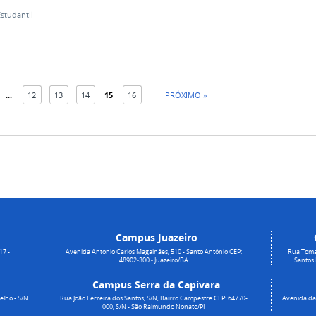
Estudantil
...
12
13
14
15
16
PRÓXIMO »
Campus Juazeiro
17 -
Avenida Antonio Carlos Magalhães, 510 - Santo Antônio CEP:
Rua Toma
48902-300 - Juazeiro/BA
Santos
Campus Serra da Capivara
elho - S/N
Rua João Ferreira dos Santos, S/N, Bairro Campestre CEP: 64770-
Avenida da 
000, S/N - São Raimundo Nonato/PI