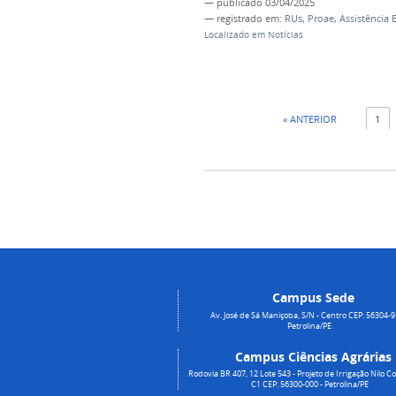
—
publicado
03/04/2025
— registrado em:
RUs
,
Proae
,
Assistência 
Localizado em
Notícias
« ANTERIOR
1
Campus Sede
Av. José de Sá Maniçoba, S/N - Centro CEP: 56304-9
Petrolina/PE
Campus Ciências Agrárias
Rodovia BR 407, 12 Lote 543 - Projeto de Irrigação Nilo Co
C1 CEP: 56300-000 - Petrolina/PE