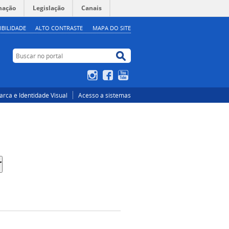
mação
Legislação
Canais
IBILIDADE
ALTO CONTRASTE
MAPA DO SITE
Buscar no portal
Buscar no portal
Instagram
Facebook
YouTube
rca e Identidade Visual
Acesso a sistemas