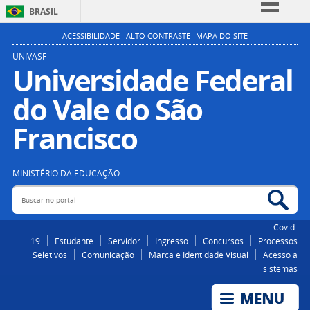
BRASIL
Simplifique!
ACESSIBILIDADE
ALTO CONTRASTE
MAPA DO SITE
Comunica BR
UNIVASF
Universidade Federal
Participe
do Vale do São
Acesso à informação
Legislação
Francisco
Canais
MINISTÉRIO DA EDUCAÇÃO
Buscar no portal
Bus
Covid-
19
Estudante
Servidor
Ingresso
Concursos
Processos
Seletivos
Comunicação
Marca e Identidade Visual
Acesso a
sistemas