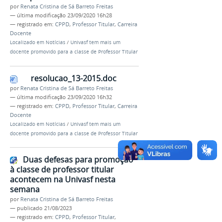
por
Renata Cristina de Sá Barreto Freitas
—
última modificação
23/09/2020 16h28
— registrado em:
CPPD
,
Professor Titular
,
Carreira
Docente
Localizado em
Notícias
/
Univasf tem mais um
docente promovido para a classe de Professor Titular
resolucao_13-2015.doc
por
Renata Cristina de Sá Barreto Freitas
—
última modificação
23/09/2020 16h32
— registrado em:
CPPD
,
Professor Titular
,
Carreira
Docente
Localizado em
Notícias
/
Univasf tem mais um
docente promovido para a classe de Professor Titular
Duas defesas para promoção
à classe de professor titular
acontecem na Univasf nesta
semana
por
Renata Cristina de Sá Barreto Freitas
—
publicado
21/08/2023
— registrado em:
CPPD
,
Professor Titular
,