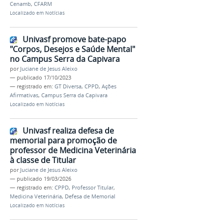
Cenamb
,
CFARM
Localizado em
Notícias
Univasf promove bate-papo
"Corpos, Desejos e Saúde Mental"
no Campus Serra da Capivara
por
Juciane de Jesus Aleixo
—
publicado
17/10/2023
— registrado em:
GT Diversa
,
CPPD
,
Ações
Afirmativas
,
Campus Serra da Capivara
Localizado em
Notícias
Univasf realiza defesa de
memorial para promoção de
professor de Medicina Veterinária
à classe de Titular
por
Juciane de Jesus Aleixo
—
publicado
19/03/2026
— registrado em:
CPPD
,
Professor Titular
,
Medicina Veterinária
,
Defesa de Memorial
Localizado em
Notícias