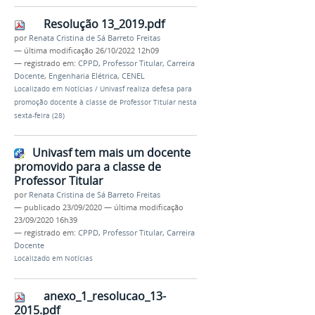
Resolução 13_2019.pdf
por
Renata Cristina de Sá Barreto Freitas
—
última modificação
26/10/2022 12h09
— registrado em:
CPPD
,
Professor Titular
,
Carreira
Docente
,
Engenharia Elétrica
,
CENEL
Localizado em
Notícias
/
Univasf realiza defesa para
promoção docente à classe de Professor Titular nesta
sexta-feira (28)
Univasf tem mais um docente
promovido para a classe de
Professor Titular
por
Renata Cristina de Sá Barreto Freitas
—
publicado
23/09/2020
—
última modificação
23/09/2020 16h39
— registrado em:
CPPD
,
Professor Titular
,
Carreira
Docente
Localizado em
Notícias
anexo_1_resolucao_13-
2015.pdf