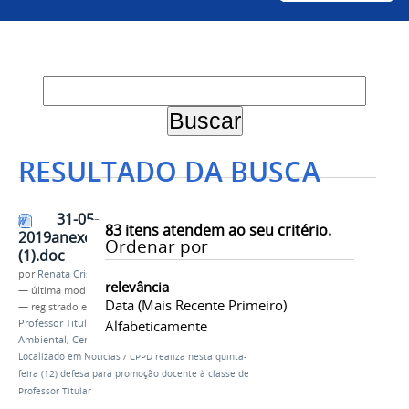
RESULTADO DA BUSCA
31-05-
83
itens atendem ao seu critério.
2019anexoresolucao_1320151
Ordenar por
(1).doc
por
Renata Cristina de Sá Barreto Freitas
relevância
—
última modificação
10/08/2021 17h52
Data (mais Recente Primeiro)
— registrado em:
CPPD
,
Carreira Docente
,
Professor Titular
,
Engenharia Agrícola e
Alfabeticamente
Ambiental
,
Cenamb
Localizado em
Notícias
/
CPPD realiza nesta quinta-
feira (12) defesa para promoção docente à classe de
Professor Titular