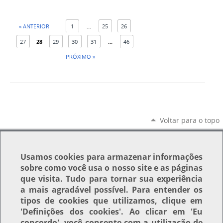
« ANTERIOR
1
...
25
26
27
28
29
30
31
...
46
PRÓXIMO »
Voltar para o topo
Usamos
cookies
para armazenar informações
sobre como você usa o nosso site e as páginas
que visita. Tudo para tornar sua experiência
a mais agradável possível. Para entender os
tipos de cookies que utilizamos, clique em
'Definições dos cookies'
. Ao clicar em
'Eu
concordo'
, você consente com a utilização de