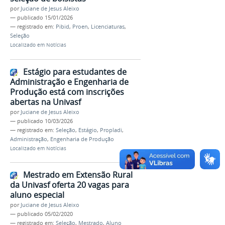
por
Juciane de Jesus Aleixo
—
publicado
15/01/2026
— registrado em:
Pibid
,
Proen
,
Licenciaturas
,
Seleção
Localizado em
Notícias
Estágio para estudantes de
Administração e Engenharia de
Produção está com inscrições
abertas na Univasf
por
Juciane de Jesus Aleixo
—
publicado
10/03/2026
— registrado em:
Seleção
,
Estágio
,
Propladi
,
Administração
,
Engenharia de Produção
Localizado em
Notícias
Mestrado em Extensão Rural
da Univasf oferta 20 vagas para
aluno especial
por
Juciane de Jesus Aleixo
—
publicado
05/02/2020
— registrado em:
Seleção
,
Mestrado
,
Aluno