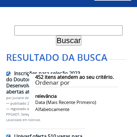
RESULTADO DA BUSCA
Inscrições para seleção 2023
452
itens atendem ao seu critério.
do Doutorado em Agroecologia e
Ordenar por
Desenvolvimento Territorial estão
abertas até 5 de dezembro
relevância
por
Juciane de Jesus Aleixo
Data (mais Recente Primeiro)
—
publicado
24/11/2022
Alfabeticamente
— registrado em:
Pós-Graduação
,
Doutorado
,
PPGADT
,
Seleção
,
Turma 2023
Localizado em
Notícias
Univasf oferta 510 vagas para