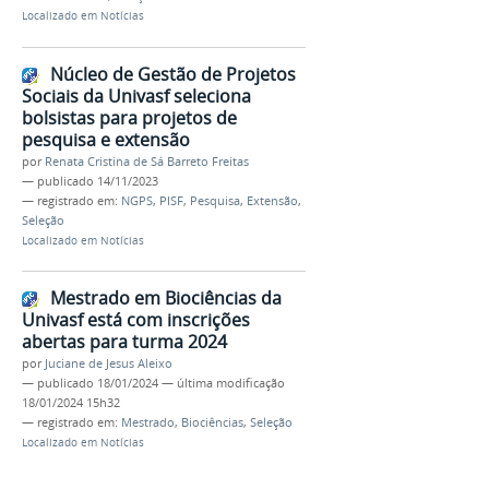
Localizado em
Notícias
Núcleo de Gestão de Projetos
Sociais da Univasf seleciona
bolsistas para projetos de
pesquisa e extensão
por
Renata Cristina de Sá Barreto Freitas
—
publicado
14/11/2023
— registrado em:
NGPS
,
PISF
,
Pesquisa
,
Extensão
,
Seleção
Localizado em
Notícias
Mestrado em Biociências da
Univasf está com inscrições
abertas para turma 2024
por
Juciane de Jesus Aleixo
—
publicado
18/01/2024
—
última modificação
18/01/2024 15h32
— registrado em:
Mestrado
,
Biociências
,
Seleção
Localizado em
Notícias