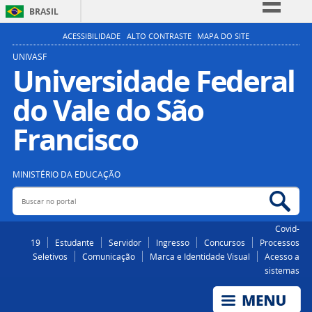
BRASIL
Simplifique!
ACESSIBILIDADE
ALTO CONTRASTE
MAPA DO SITE
Comunica BR
UNIVASF
Universidade Federal
Participe
do Vale do São
Acesso à informação
Legislação
Francisco
Canais
MINISTÉRIO DA EDUCAÇÃO
Buscar no portal
Bus
Covid-
19
Estudante
Servidor
Ingresso
Concursos
Processos
Seletivos
Comunicação
Marca e Identidade Visual
Acesso a
sistemas