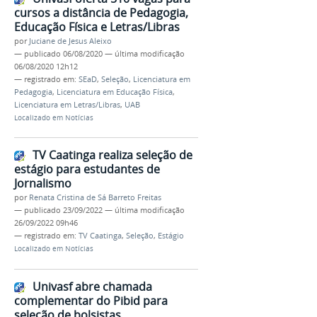
cursos a distância de Pedagogia,
Educação Física e Letras/Libras
por
Juciane de Jesus Aleixo
—
publicado
06/08/2020
—
última modificação
06/08/2020 12h12
— registrado em:
SEaD
,
Seleção
,
Licenciatura em
Pedagogia
,
Licenciatura em Educação Física
,
Licenciatura em Letras/Libras
,
UAB
Localizado em
Notícias
TV Caatinga realiza seleção de
estágio para estudantes de
Jornalismo
por
Renata Cristina de Sá Barreto Freitas
—
publicado
23/09/2022
—
última modificação
26/09/2022 09h46
— registrado em:
TV Caatinga
,
Seleção
,
Estágio
Localizado em
Notícias
Univasf abre chamada
complementar do Pibid para
seleção de bolsistas