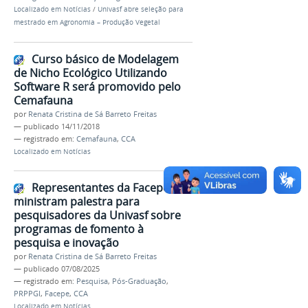
Localizado em
Notícias
/
Univasf abre seleção para
mestrado em Agronomia – Produção Vegetal
Curso básico de Modelagem
de Nicho Ecológico Utilizando
Software R será promovido pelo
Cemafauna
por
Renata Cristina de Sá Barreto Freitas
—
publicado
14/11/2018
— registrado em:
Cemafauna
,
CCA
Localizado em
Notícias
Representantes da Facepe
ministram palestra para
pesquisadores da Univasf sobre
programas de fomento à
pesquisa e inovação
por
Renata Cristina de Sá Barreto Freitas
—
publicado
07/08/2025
— registrado em:
Pesquisa
,
Pós-Graduação
,
PRPPGI
,
Facepe
,
CCA
Localizado em
Notícias