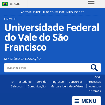
BRASIL
Simplifique!
ACESSIBILIDADE
ALTO CONTRASTE
MAPA DO SITE
Comunica BR
UNIVASF
Universidade Federal
Participe
do Vale do São
Acesso à informação
Legislação
Francisco
Canais
MINISTÉRIO DA EDUCAÇÃO
Buscar no portal
Bus
Covid-
19
Estudante
Servidor
Ingresso
Concursos
Processos
Seletivos
Comunicação
Marca e Identidade Visual
Acesso a
sistemas