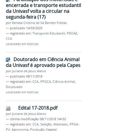
encerrada e transporte estudantil
da Univasf volta a circular na
segunda-feira (17)
por
Renata Cristina de Sá Barreto Freitas
—
publicado
14/03/2025
— registrado em:
Transporte Estudantil
,
PROAE
,
CCA
Localizado em
Notícias
Doutorado em Ciência Animal
da Univasf é aprovado pela Capes
por
Juciane de Jesus Aleixo
—
publicado
08/11/2018
— registrado em:
CCA
,
PPGCA
,
Ciência Animal
,
Doutorado
Localizado em
Notícias
Edital 17-2018.pdf
por
Juciane de Jesus Aleixo
—
última modificação
08/11/2018 14h32
— registrado em:
CCA
,
Seleção
,
Mestrado
,
PPGA-
PV
,
Agronomia
,
Produção Vegetal