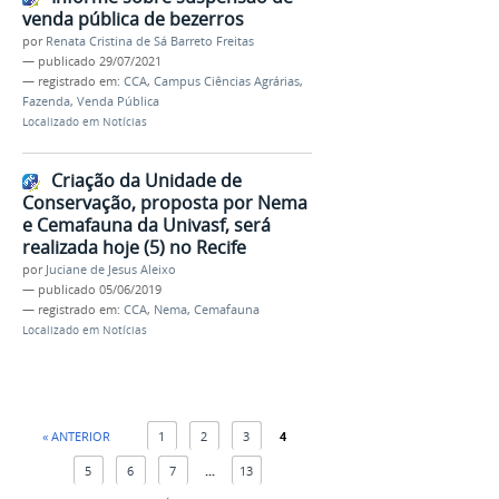
venda pública de bezerros
por
Renata Cristina de Sá Barreto Freitas
—
publicado
29/07/2021
— registrado em:
CCA
,
Campus Ciências Agrárias
,
Fazenda
,
Venda Pública
Localizado em
Notícias
Criação da Unidade de
Conservação, proposta por Nema
e Cemafauna da Univasf, será
realizada hoje (5) no Recife
por
Juciane de Jesus Aleixo
—
publicado
05/06/2019
— registrado em:
CCA
,
Nema
,
Cemafauna
Localizado em
Notícias
« ANTERIOR
1
2
3
4
5
6
7
...
13