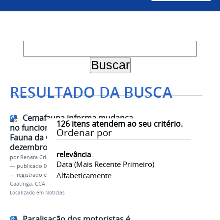
RESULTADO DA BUSCA
Cemafauna informa mudança
126
itens atendem ao seu critério.
no funcionamento do Museu de
Ordenar por
Fauna da Caatinga nos meses de
dezembro e janeiro
relevância
por
Renata Cristina de Sá Barreto Freitas
Data (mais Recente Primeiro)
—
publicado
05/12/2024
Alfabeticamente
— registrado em:
Cemafauna
,
Museu
,
Fauna
,
Caatinga
,
CCA
Localizado em
Notícias
Paralisação dos motoristas é