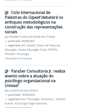
Ciclo Internacional de
Palestras do Gipeef debaterá os
enfoques metodológicos na
construção das representações
sociais
por
Renata Cristina de Sá Barreto Freitas
—
publicado
24/08/2021
— registrado em:
Gipeef
,
Grupo de Pesquisa
,
Educação
,
Saúde
,
Educação Física
,
PPGPSI
,
PPGADT
,
Psicologia
Localizado em
Notícias
ParaSer Consultoria Jr. realiza
evento sobre a atuação do
psicólogo organizacional na
Univasf
por
Juciane de Jesus Aleixo
—
publicado
19/03/2025
— registrado em:
Psicologia
,
Empresa Jr.
,
ParaSer
,
Evento
,
Psicologia Organizacional
Localizado em
Notícias