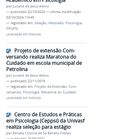
por
Juciane de Jesus Aleixo
—
publicado
02/10/2024
—
última modificação
02/10/2024 11h45
— registrado em:
Seleção
,
Mestrado
,
Psicologia
,
PPGPSI
Localizado em
Notícias
Projeto de extensão Com-
versando realiza Maratona do
Cuidado em escola municipal de
Petrolina
por
Juciane de Jesus Aleixo
—
publicado
22/11/2018
— registrado em:
Projeto de Extensão
,
Com-
versando
,
Psicologia
,
Maratona do Cuidado
Localizado em
Notícias
Centro de Estudos e Práticas
em Psicologia (Ceppsi) da Univasf
realiza seleção para estágio
por
Renata Cristina de Sá Barreto Freitas
—
publicado
25/05/2021