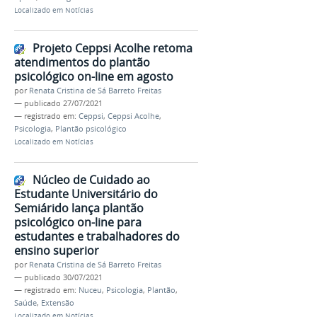
Localizado em
Notícias
Projeto Ceppsi Acolhe retoma
atendimentos do plantão
psicológico on-line em agosto
por
Renata Cristina de Sá Barreto Freitas
—
publicado
27/07/2021
— registrado em:
Ceppsi
,
Ceppsi Acolhe
,
Psicologia
,
Plantão psicológico
Localizado em
Notícias
Núcleo de Cuidado ao
Estudante Universitário do
Semiárido lança plantão
psicológico on-line para
estudantes e trabalhadores do
ensino superior
por
Renata Cristina de Sá Barreto Freitas
—
publicado
30/07/2021
— registrado em:
Nuceu
,
Psicologia
,
Plantão
,
Saúde
,
Extensão
Localizado em
Notícias