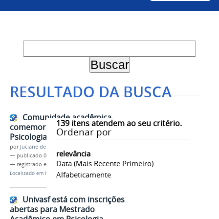
RESULTADO DA BUSCA
Comunidade acadêmica
139
itens atendem ao seu critério.
comemora 15 anos do curso de
Ordenar por
Psicologia da Univasf
por
Juciane de Jesus Aleixo
relevância
—
publicado
02/10/2019
Data (mais Recente Primeiro)
— registrado em:
Psicologia
,
Aniversário
Alfabeticamente
Localizado em
Notícias
Univasf está com inscrições
abertas para Mestrado
Acadêmico em Psicologia