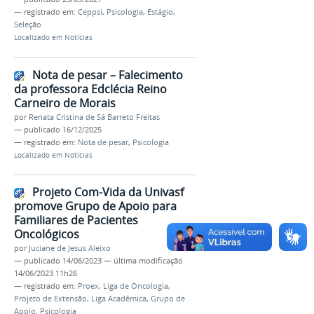
— registrado em:
Ceppsi
,
Psicologia
,
Estágio
,
Seleção
Localizado em
Notícias
Nota de pesar – Falecimento
da professora Edclécia Reino
Carneiro de Morais
por
Renata Cristina de Sá Barreto Freitas
—
publicado
16/12/2025
— registrado em:
Nota de pesar
,
Psicologia
Localizado em
Notícias
Projeto Com-Vida da Univasf
promove Grupo de Apoio para
Familiares de Pacientes
Oncológicos
por
Juciane de Jesus Aleixo
—
publicado
14/06/2023
—
última modificação
14/06/2023 11h26
— registrado em:
Proex
,
Liga de Oncologia
,
Projeto de Extensão
,
Liga Acadêmica
,
Grupo de
Apoio
,
Psicologia