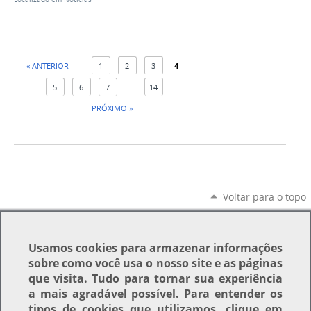
« ANTERIOR
1
2
3
4
5
6
7
...
14
PRÓXIMO »
Voltar para o topo
Usamos
cookies
para armazenar informações
sobre como você usa o nosso site e as páginas
que visita. Tudo para tornar sua experiência
a mais agradável possível. Para entender os
tipos de cookies que utilizamos, clique em