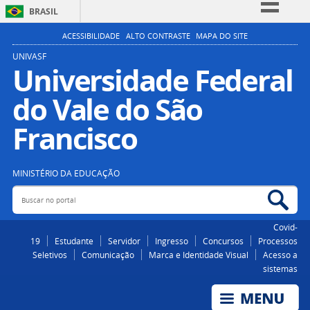
BRASIL
Simplifique!
ACESSIBILIDADE
ALTO CONTRASTE
MAPA DO SITE
Comunica BR
UNIVASF
Universidade Federal
Participe
do Vale do São
Acesso à informação
Legislação
Francisco
Canais
MINISTÉRIO DA EDUCAÇÃO
Buscar no portal
Bus
Covid-
19
Estudante
Servidor
Ingresso
Concursos
Processos
Seletivos
Comunicação
Marca e Identidade Visual
Acesso a
sistemas