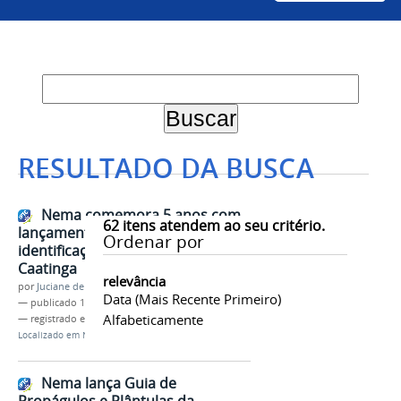
RESULTADO DA BUSCA
Nema comemora 5 anos com
62
itens atendem ao seu critério.
lançamento de guia de
Ordenar por
identificação de plantas da
Caatinga
relevância
por
Juciane de Jesus Aleixo
Data (mais Recente Primeiro)
—
publicado
19/11/2019
Alfabeticamente
— registrado em:
CCA
,
Nema
,
Evento
Localizado em
Notícias
Nema lança Guia de
Propágulos e Plântulas da