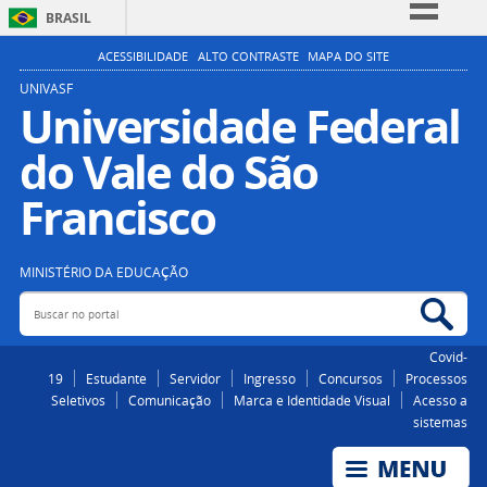
BRASIL
Simplifique!
ACESSIBILIDADE
ALTO CONTRASTE
MAPA DO SITE
Comunica BR
UNIVASF
Universidade Federal
Participe
do Vale do São
Acesso à informação
Legislação
Francisco
Canais
MINISTÉRIO DA EDUCAÇÃO
Buscar no portal
Bus
Covid-
19
Estudante
Servidor
Ingresso
Concursos
Processos
Seletivos
Comunicação
Marca e Identidade Visual
Acesso a
sistemas