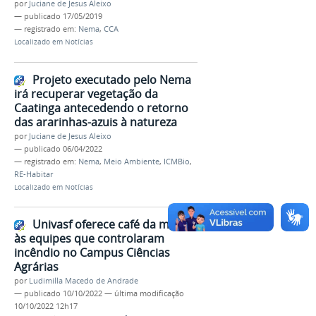
por
Juciane de Jesus Aleixo
—
publicado
17/05/2019
— registrado em:
Nema
,
CCA
Localizado em
Notícias
Projeto executado pelo Nema
irá recuperar vegetação da
Caatinga antecedendo o retorno
das ararinhas-azuis à natureza
por
Juciane de Jesus Aleixo
—
publicado
06/04/2022
— registrado em:
Nema
,
Meio Ambiente
,
ICMBio
,
RE-Habitar
Localizado em
Notícias
Univasf oferece café da manhã
às equipes que controlaram
incêndio no Campus Ciências
Agrárias
por
Ludimilla Macedo de Andrade
—
publicado
10/10/2022
—
última modificação
10/10/2022 12h17