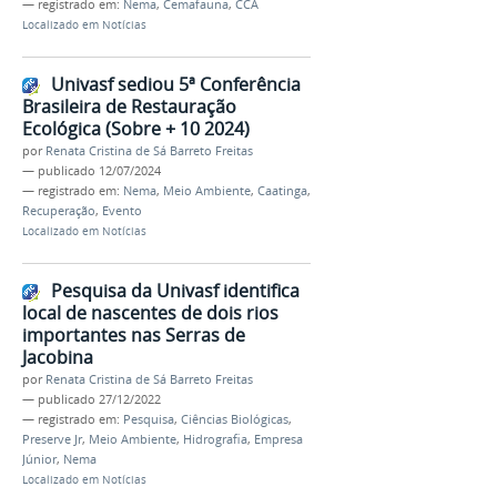
— registrado em:
Nema
,
Cemafauna
,
CCA
Localizado em
Notícias
Univasf sediou 5ª Conferência
Brasileira de Restauração
Ecológica (Sobre + 10 2024)
por
Renata Cristina de Sá Barreto Freitas
—
publicado
12/07/2024
— registrado em:
Nema
,
Meio Ambiente
,
Caatinga
,
Recuperação
,
Evento
Localizado em
Notícias
Pesquisa da Univasf identifica
local de nascentes de dois rios
importantes nas Serras de
Jacobina
por
Renata Cristina de Sá Barreto Freitas
—
publicado
27/12/2022
— registrado em:
Pesquisa
,
Ciências Biológicas
,
Preserve Jr
,
Meio Ambiente
,
Hidrografia
,
Empresa
Júnior
,
Nema
Localizado em
Notícias