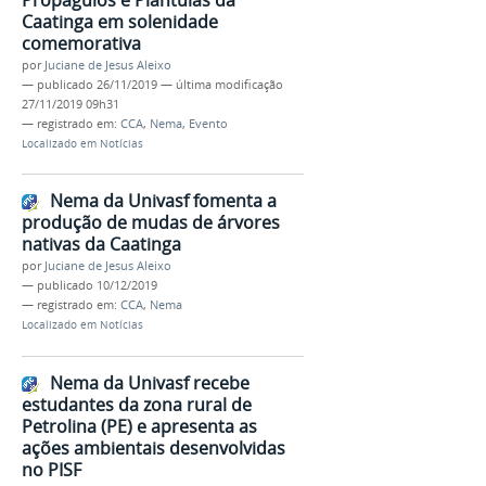
Caatinga em solenidade
comemorativa
por
Juciane de Jesus Aleixo
—
publicado
26/11/2019
—
última modificação
27/11/2019 09h31
— registrado em:
CCA
,
Nema
,
Evento
Localizado em
Notícias
Nema da Univasf fomenta a
produção de mudas de árvores
nativas da Caatinga
por
Juciane de Jesus Aleixo
—
publicado
10/12/2019
— registrado em:
CCA
,
Nema
Localizado em
Notícias
Nema da Univasf recebe
estudantes da zona rural de
Petrolina (PE) e apresenta as
ações ambientais desenvolvidas
no PISF