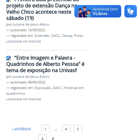
projeto de extensão Dança no
Velho Chico acontece neste
sábado (19)
por
Juciane de Jesus Aleixo
—
publicado
16/03/2022
— registrado em:
Extensão
,
DACC
,
Dança
,
Proex
Localizado em
Notícias
“Entre Imagem e Palavra -
Quadrinhos de Alberto Pessoa” é
tema de exposição na Univasf
por
Juciane de Jesus Aleixo
—
publicado
06/06/2022
— registrado em:
Exposição
,
DACC
,
Histórias em
quadrinhos
Localizado em
Notícias
« ANTERIOR
1
...
4
5
6
7