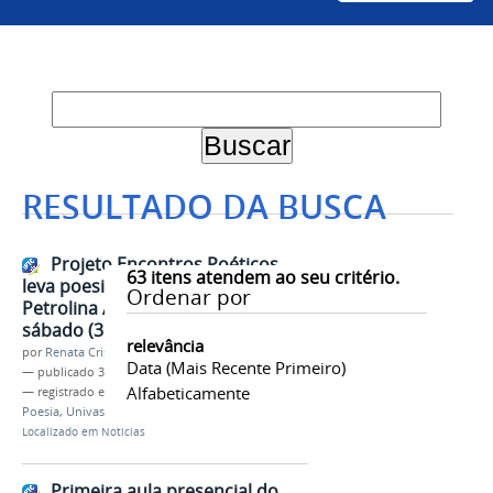
RESULTADO DA BUSCA
Projeto Encontros Poéticos
63
itens atendem ao seu critério.
leva poesia, música e teatro à
Ordenar por
Petrolina Antiga nesta sexta (30) e
sábado (31)
relevância
por
Renata Cristina de Sá Barreto Freitas
Data (mais Recente Primeiro)
—
publicado
30/08/2024
Alfabeticamente
— registrado em:
DACC
,
Proex
,
Arte
,
Cultura
,
Poesia
,
Univasf 20 Anos
Localizado em
Notícias
Primeira aula presencial do