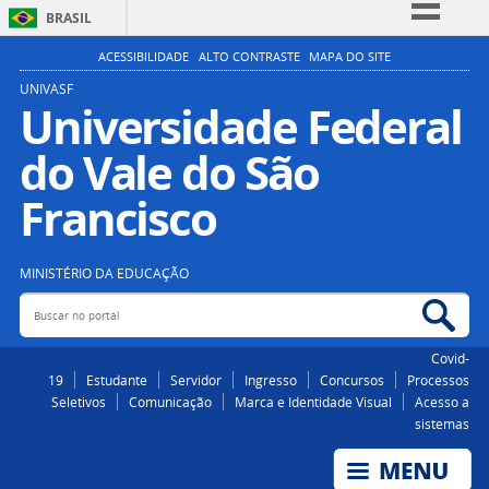
BRASIL
Simplifique!
ACESSIBILIDADE
ALTO CONTRASTE
MAPA DO SITE
Comunica BR
UNIVASF
Universidade Federal
Participe
do Vale do São
Acesso à informação
Legislação
Francisco
Canais
MINISTÉRIO DA EDUCAÇÃO
Buscar no portal
Bus
Covid-
19
Estudante
Servidor
Ingresso
Concursos
Processos
Seletivos
Comunicação
Marca e Identidade Visual
Acesso a
sistemas