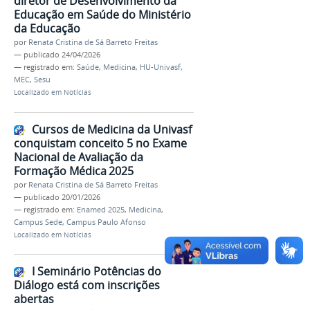
diretor de Desenvolvimento da
Educação em Saúde do Ministério
da Educação
por
Renata Cristina de Sá Barreto Freitas
—
publicado
24/04/2026
— registrado em:
Saúde
,
Medicina
,
HU-Univasf
,
MEC
,
Sesu
Localizado em
Notícias
Cursos de Medicina da Univasf
conquistam conceito 5 no Exame
Nacional de Avaliação da
Formação Médica 2025
por
Renata Cristina de Sá Barreto Freitas
—
publicado
20/01/2026
— registrado em:
Enamed 2025
,
Medicina
,
Campus Sede
,
Campus Paulo Afonso
Localizado em
Notícias
I Seminário Potências do
Diálogo está com inscrições
abertas