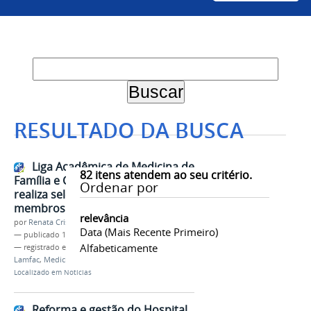
RESULTADO DA BUSCA
Liga Acadêmica de Medicina de
82
itens atendem ao seu critério.
Família e Comunidade (Lamfac)
Ordenar por
realiza seleção para novos
membros
relevância
por
Renata Cristina de Sá Barreto Freitas
Data (mais Recente Primeiro)
—
publicado
18/03/2022
Alfabeticamente
— registrado em:
Extensão
,
Liga Acadêmica
,
Lamfac
,
Medicina
,
Seleção
Localizado em
Notícias
Reforma e gestão do Hospital