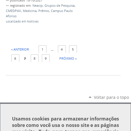
—
publicado
15/10/2021
— registrado em:
Neacip
,
Grupos de Pesquisa
,
CMEDPAV
,
Medicina
,
Prêmio
,
Campus Paulo
Afonso
Localizado em
Notícias
« ANTERIOR
1
...
4
5
6
7
8
9
PRÓXIMO »
Voltar para o topo
Usamos
cookies
para armazenar informações
sobre como você usa o nosso site e as páginas