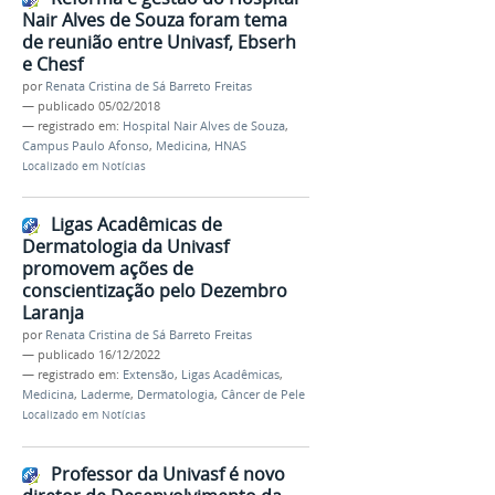
Nair Alves de Souza foram tema
de reunião entre Univasf, Ebserh
e Chesf
por
Renata Cristina de Sá Barreto Freitas
—
publicado
05/02/2018
— registrado em:
Hospital Nair Alves de Souza
,
Campus Paulo Afonso
,
Medicina
,
HNAS
Localizado em
Notícias
Ligas Acadêmicas de
Dermatologia da Univasf
promovem ações de
conscientização pelo Dezembro
Laranja
por
Renata Cristina de Sá Barreto Freitas
—
publicado
16/12/2022
— registrado em:
Extensão
,
Ligas Acadêmicas
,
Medicina
,
Laderme
,
Dermatologia
,
Câncer de Pele
Localizado em
Notícias
Professor da Univasf é novo