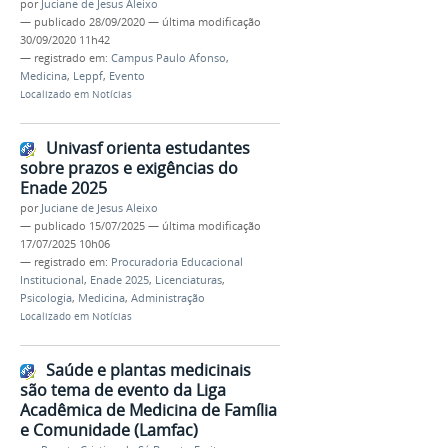
por
Juciane de Jesus Aleixo
—
publicado
28/09/2020
—
última modificação
30/09/2020 11h42
— registrado em:
Campus Paulo Afonso
,
Medicina
,
Leppf
,
Evento
Localizado em
Notícias
Univasf orienta estudantes
sobre prazos e exigências do
Enade 2025
por
Juciane de Jesus Aleixo
—
publicado
15/07/2025
—
última modificação
17/07/2025 10h06
— registrado em:
Procuradoria Educacional
Institucional
,
Enade 2025
,
Licenciaturas
,
Psicologia
,
Medicina
,
Administração
Localizado em
Notícias
Saúde e plantas medicinais
são tema de evento da Liga
Acadêmica de Medicina de Família
e Comunidade (Lamfac)