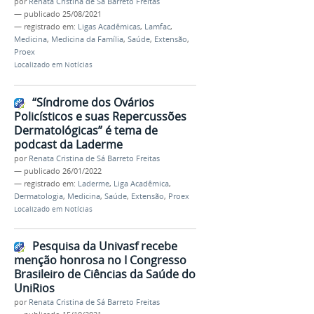
por
Renata Cristina de Sá Barreto Freitas
—
publicado
25/08/2021
— registrado em:
Ligas Acadêmicas
,
Lamfac
,
Medicina
,
Medicina da Família
,
Saúde
,
Extensão
,
Proex
Localizado em
Notícias
“Síndrome dos Ovários
Policísticos e suas Repercussões
Dermatológicas” é tema de
podcast da Laderme
por
Renata Cristina de Sá Barreto Freitas
—
publicado
26/01/2022
— registrado em:
Laderme
,
Liga Acadêmica
,
Dermatologia
,
Medicina
,
Saúde
,
Extensão
,
Proex
Localizado em
Notícias
Pesquisa da Univasf recebe
menção honrosa no I Congresso
Brasileiro de Ciências da Saúde do
UniRios
por
Renata Cristina de Sá Barreto Freitas