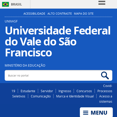
BRASIL
Simplifique!
ACESSIBILIDADE
ALTO CONTRASTE
MAPA DO SITE
Comunica BR
UNIVASF
Universidade Federal
Participe
do Vale do São
Acesso à informação
Legislação
Francisco
Canais
MINISTÉRIO DA EDUCAÇÃO
Buscar no portal
Bus
Covid-
19
Estudante
Servidor
Ingresso
Concursos
Processos
Seletivos
Comunicação
Marca e Identidade Visual
Acesso a
sistemas