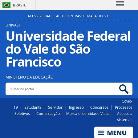
BRASIL
Simplifique!
ACESSIBILIDADE
ALTO CONTRASTE
MAPA DO SITE
Comunica BR
UNIVASF
Universidade Federal
Participe
do Vale do São
Acesso à informação
Legislação
Francisco
Canais
MINISTÉRIO DA EDUCAÇÃO
Buscar no portal
Bus
Covid-
19
Estudante
Servidor
Ingresso
Concursos
Processos
Seletivos
Comunicação
Marca e Identidade Visual
Acesso a
sistemas