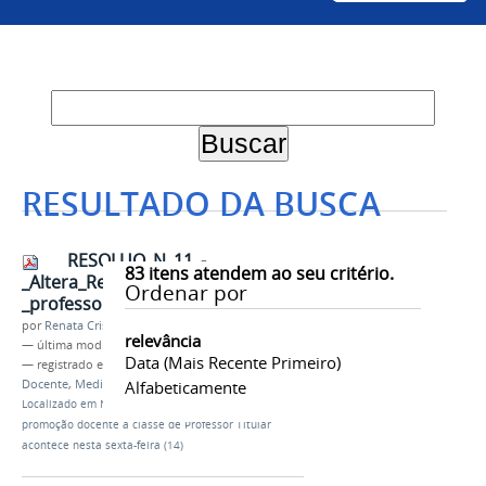
RESULTADO DA BUSCA
RESOLUO_N_11_-
83
itens atendem ao seu critério.
_Altera_Res._13_2015_-
Ordenar por
_professor_titular.pdf
por
Renata Cristina de Sá Barreto Freitas
relevância
—
última modificação
12/05/2021 15h59
Data (mais Recente Primeiro)
— registrado em:
CPPD
,
Professor Titular
,
Carreira
Docente
,
Medicina Veterinária
Alfabeticamente
Localizado em
Notícias
/
Defesa de memorial para
promoção docente à classe de Professor Titular
acontece nesta sexta-feira (14)