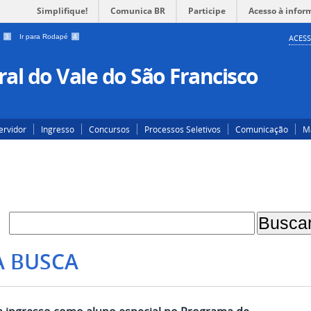
Simplifique!
Comunica BR
Participe
Acesso à infor
a
3
Ir para Rodapé
4
ACESS
al do Vale do São Francisco
ervidor
Ingresso
Concursos
Processos Seletivos
Comunicação
Ma
A BUSCA