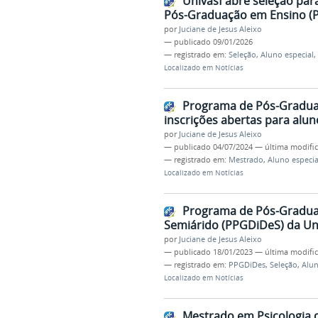
Univasf abre seleção par
Pós-Graduação em Ensino (
por
Juciane de Jesus Aleixo
—
publicado
09/01/2026
— registrado em:
Seleção
,
Aluno especial
,
Localizado em
Notícias
Programa de Pós-Graduaç
inscrições abertas para alun
por
Juciane de Jesus Aleixo
—
publicado
04/07/2024
—
última modifi
— registrado em:
Mestrado
,
Aluno especia
Localizado em
Notícias
Programa de Pós-Gradua
Semiárido (PPGDiDeS) da Univ
por
Juciane de Jesus Aleixo
—
publicado
18/01/2023
—
última modifi
— registrado em:
PPGDiDes
,
Seleção
,
Alun
Localizado em
Notícias
Mestrado em Psicologia d