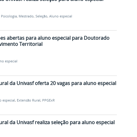
,
Psicologia
,
Mestrado
,
Seleção
,
Aluno especial
ões abertas para aluno especial para Doutorado
imento Territorial
no especial
al da Univasf oferta 20 vagas para aluno especial
o especial
,
Extensão Rural
,
PPGExR
al da Univasf realiza seleção para aluno especial