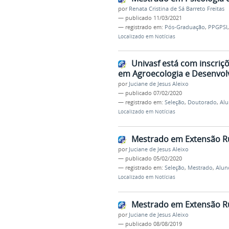
por
Renata Cristina de Sá Barreto Freitas
—
publicado
11/03/2021
— registrado em:
Pós-Graduação
,
PPGPSI
Localizado em
Notícias
Univasf está com inscriç
em Agroecologia e Desenvolv
por
Juciane de Jesus Aleixo
—
publicado
07/02/2020
— registrado em:
Seleção
,
Doutorado
,
Alu
Localizado em
Notícias
Mestrado em Extensão Rur
por
Juciane de Jesus Aleixo
—
publicado
05/02/2020
— registrado em:
Seleção
,
Mestrado
,
Alun
Localizado em
Notícias
Mestrado em Extensão Rur
por
Juciane de Jesus Aleixo
—
publicado
08/08/2019