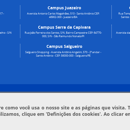
Campus Juazeiro
17 -
Avenida Antonio Carlos Magalhães, 510 - Santo Antônio CEP:
Rua Toma
48902-300 - Juazeiro/BA
Santos
Campus Serra da Capivara
elho - S/N
Rua João Ferreira dos Santos, S/N, Bairro Campestre CEP: 64770-
Avenida da 
000, S/N - São Raimundo Nonato/PI
Campus Salgueiro
Salgueiro Shopping - Avenida Antônio Angelim, 570 - 2º andar -
Santo Antônio - CEP: 56000-000 - Salgueiro/PE
 como você usa o nosso site e as páginas que visita. 
tilizamos, clique em
'Definições dos cookies'
. Ao clicar 