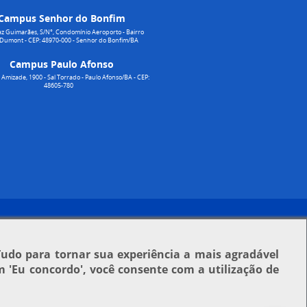
Campus Senhor do Bonfim
z Guimarães, S/N°, Condomínio Aeroporto - Bairro
 Dumont - CEP: 48970-000 - Senhor do Bonfim/BA
Campus Paulo Afonso
Amizade, 1900 - Sal Torrado - Paulo Afonso/BA - CEP:
48605-780
Tudo para tornar sua experiência a mais agradável
em
'Eu concordo'
, você consente com a utilização de