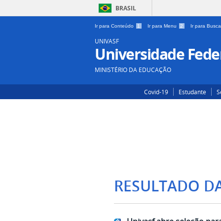
BRASIL
Ir para Conteúdo
1
Ir para Menu
2
Ir para Busc
UNIVASF
Universidade Feder
MINISTÉRIO DA EDUCAÇÃO
Covid-19
Estudante
S
RESULTADO D