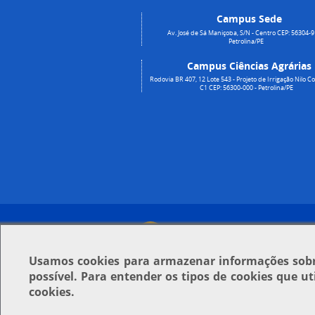
Campus Sede
Av. José de Sá Maniçoba, S/N - Centro CEP: 56304-9
Petrolina/PE
Campus Ciências Agrárias
Rodovia BR 407, 12 Lote 543 - Projeto de Irrigação Nilo Co
C1 CEP: 56300-000 - Petrolina/PE
Usamos
cookies
para armazenar informações sobre
possível. Para entender os tipos de cookies que u
cookies.