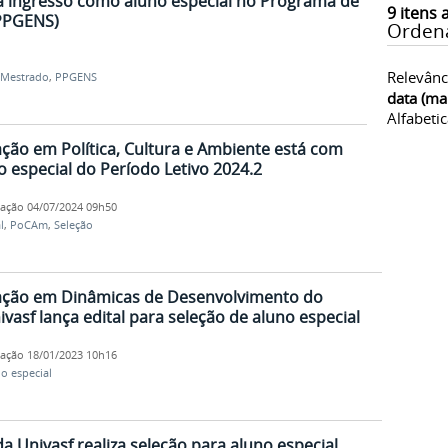
a ingresso como aluno especial no Programa de
9
itens 
PPGENS)
Orden
Relevânc
Mestrado
,
PPGENS
data (ma
Alfabeti
ão em Política, Cultura e Ambiente está com
o especial do Período Letivo 2024.2
cação
04/07/2024 09h50
l
,
PoCAm
,
Seleção
ção em Dinâmicas de Desenvolvimento do
asf lança edital para seleção de aluno especial
cação
18/01/2023 10h16
o especial
a Univasf realiza seleção para aluno especial