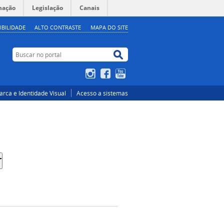
mação
Legislação
Canais
IBILIDADE
ALTO CONTRASTE
MAPA DO SITE
Buscar no portal
Buscar no portal
Instagram
Facebook
YouTube
rca e Identidade Visual
Acesso a sistemas