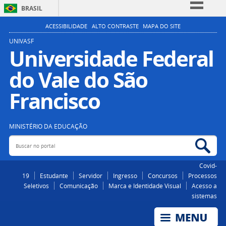
BRASIL
Simplifique!
ACESSIBILIDADE
ALTO CONTRASTE
MAPA DO SITE
Comunica BR
UNIVASF
Universidade Federal
Participe
do Vale do São
Acesso à informação
Legislação
Francisco
Canais
MINISTÉRIO DA EDUCAÇÃO
Buscar no portal
Bus
Covid-
19
Estudante
Servidor
Ingresso
Concursos
Processos
Seletivos
Comunicação
Marca e Identidade Visual
Acesso a
sistemas