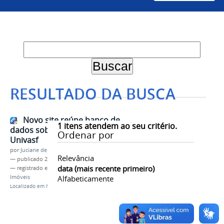
RESULTADO DA BUSCA
Novo site reúne banco de
1
itens atendem ao seu critério.
dados sobre bens imóveis da
Ordenar por
Univasf
por
Juciane de Jesus Aleixo
Relevância
—
publicado
23/10/2023
data (mais recente primeiro)
— registrado em:
Infra
,
Planos de Ocupação
,
Bens
Imóveis
Alfabeticamente
Localizado em
Notícias