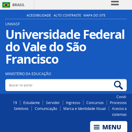
BRASIL
Simplifique!
ACESSIBILIDADE
ALTO CONTRASTE
MAPA DO SITE
Comunica BR
UNIVASF
Universidade Federal
Participe
do Vale do São
Acesso à informação
Legislação
Francisco
Canais
MINISTÉRIO DA EDUCAÇÃO
Buscar no portal
Bus
Covid-
19
Estudante
Servidor
Ingresso
Concursos
Processos
Seletivos
Comunicação
Marca e Identidade Visual
Acesso a
sistemas