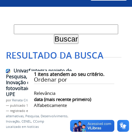
RESULTADO DA BUSCA
Univasf integra projeto de
1
itens atendem ao seu critério.
Pesquisa, Desenvolvimento e
Ordenar por
Inovação de energia solar
fotovoltaica com Chesf, UFPE e
Relevância
UPE
data (mais recente primeiro)
por
Renata Cristina de Sá Barreto Freitas
Alfabeticamente
—
publicado
14/12/2020
— registrado em:
P&D+I
,
Energia elétrica
,
Energias
alternativas
,
Pesquisa
,
Desenvolvimento
,
Inovação
,
CENEL
,
CComp
Localizado em
Notícias