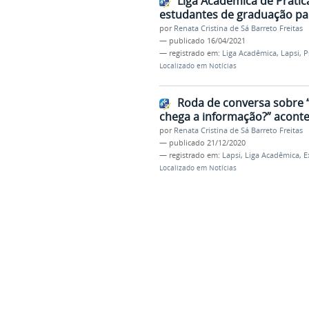
Liga Acadêmica de Prática
estudantes de graduação par
por
Renata Cristina de Sá Barreto Freitas
—
publicado
16/04/2021
— registrado em:
Liga Acadêmica
,
Lapsi
,
P
Localizado em
Notícias
Roda de conversa sobre 
chega a informação?” aconte
por
Renata Cristina de Sá Barreto Freitas
—
publicado
21/12/2020
— registrado em:
Lapsi
,
Liga Acadêmica
,
E
Localizado em
Notícias