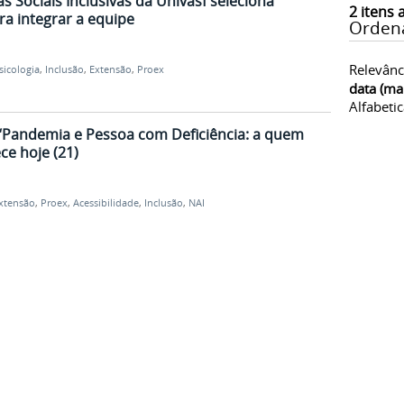
s Sociais Inclusivas da Univasf seleciona
2
itens 
a integrar a equipe
Orden
Relevânc
sicologia
,
Inclusão
,
Extensão
,
Proex
data (ma
Alfabeti
“Pandemia e Pessoa com Deficiência: a quem
ce hoje (21)
xtensão
,
Proex
,
Acessibilidade
,
Inclusão
,
NAI