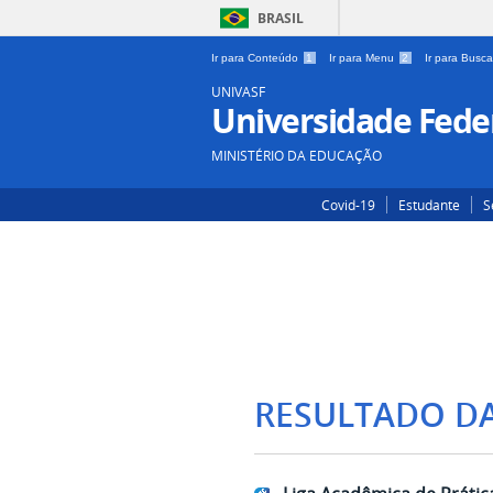
BRASIL
Ir para Conteúdo
1
Ir para Menu
2
Ir para Busc
UNIVASF
Universidade Feder
MINISTÉRIO DA EDUCAÇÃO
Covid-19
Estudante
S
RESULTADO D