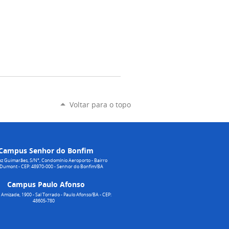
Voltar para o topo
Campus Senhor do Bonfim
z Guimarães, S/N°, Condomínio Aeroporto - Bairro
 Dumont - CEP: 48970-000 - Senhor do Bonfim/BA
Campus Paulo Afonso
Amizade, 1900 - Sal Torrado - Paulo Afonso/BA - CEP:
48605-780