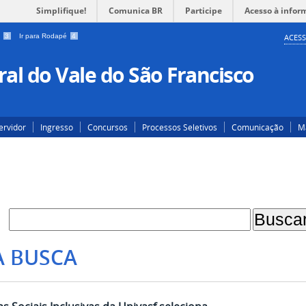
Simplifique!
Comunica BR
Participe
Acesso à infor
a
3
Ir para Rodapé
4
ACESS
al do Vale do São Francisco
ervidor
Ingresso
Concursos
Processos Seletivos
Comunicação
Ma
A BUSCA