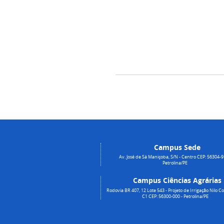
Campus Sede
Av. José de Sá Maniçoba, S/N - Centro CEP: 56304-9
Petrolina/PE
Campus Ciências Agrárias
Rodovia BR 407, 12 Lote 543 - Projeto de Irrigação Nilo Co
C1 CEP: 56300-000 - Petrolina/PE