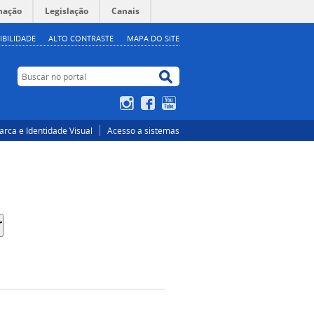
mação
Legislação
Canais
IBILIDADE
ALTO CONTRASTE
MAPA DO SITE
Buscar no portal
Buscar no portal
Instagram
Facebook
YouTube
rca e Identidade Visual
Acesso a sistemas