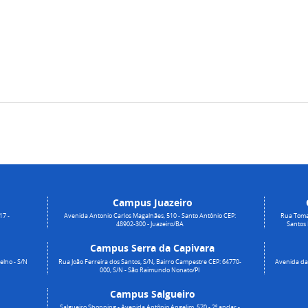
Campus Juazeiro
17 -
Avenida Antonio Carlos Magalhães, 510 - Santo Antônio CEP:
Rua Toma
48902-300 - Juazeiro/BA
Santos
Campus Serra da Capivara
elho - S/N
Rua João Ferreira dos Santos, S/N, Bairro Campestre CEP: 64770-
Avenida da 
000, S/N - São Raimundo Nonato/PI
Campus Salgueiro
Salgueiro Shopping - Avenida Antônio Angelim, 570 - 2º andar -