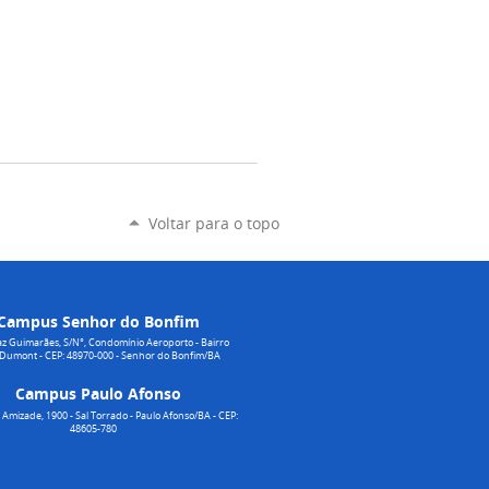
Voltar para o topo
Campus Senhor do Bonfim
z Guimarães, S/N°, Condomínio Aeroporto - Bairro
 Dumont - CEP: 48970-000 - Senhor do Bonfim/BA
Campus Paulo Afonso
Amizade, 1900 - Sal Torrado - Paulo Afonso/BA - CEP:
48605-780