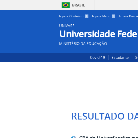
BRASIL
Ir para Conteúdo
1
Ir para Menu
2
Ir para Busc
UNIVASF
Universidade Feder
MINISTÉRIO DA EDUCAÇÃO
Covid-19
Estudante
S
RESULTADO D