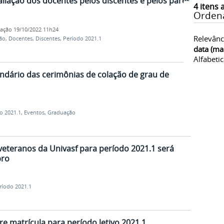
aliação dos docentes pelos discentes e pelos pares
4
itens 
Orden
cação
19/10/2022 11h24
Relevânc
ão
,
Docentes
,
Discentes
,
Período 2021.1
data (ma
Alfabeti
endário das cerimônias de colação de grau de
o 2021.1
,
Eventos
,
Graduação
veteranos da Univasf para período 2021.1 será
bro
ríodo 2021.1
e matrícula para período letivo 2021.1