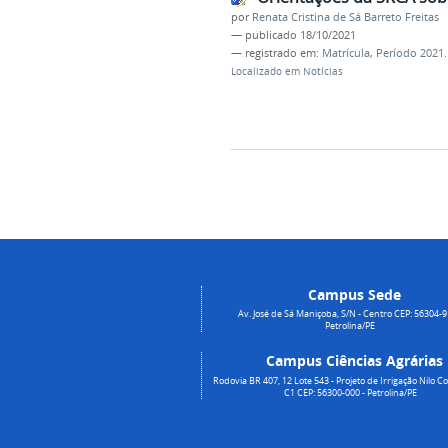
por
Renata Cristina de Sá Barreto Freitas
—
publicado
18/10/2021
— registrado em:
Matrícula
,
Período 2021.
Localizado em
Notícias
Campus Sede
Av. José de Sá Maniçoba, S/N - Centro CEP: 56304-9
Petrolina/PE
Campus Ciências Agrárias
Rodovia BR 407, 12 Lote 543 - Projeto de Irrigação Nilo Co
C1 CEP: 56300-000 - Petrolina/PE