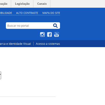
mação
Legislação
Canais
IBILIDADE
ALTO CONTRASTE
MAPA DO SITE
Buscar no portal
Buscar no portal
Instagram
Facebook
YouTube
rca e Identidade Visual
Acesso a sistemas