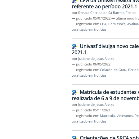
CPA da Univasf realiza av
referente ao período 2021.1
por
Renata Cristina de Sá Barreto Freitas
—
publicado
05/07/2022
—
última modifi
— registrado em:
CPA
,
Comissões
,
Avaliaç
Localizado em
Notícias
Univasf divulga novo cal
2021.1
por
Juciane de Jesus Aleixo
—
publicado
06/05/2022
— registrado em:
Colação de Grau
,
Períod
Localizado em
Notícias
Matrícula de estudantes 
realizada de 6 a 9 de novem
por
Juciane de Jesus Aleixo
—
publicado
05/11/2021
— registrado em:
Matrícula
,
Veteranos
,
Pe
Localizado em
Notícias
Orientações da SRCA sobr