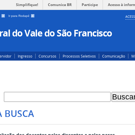
Simplifique!
Comunica BR
Participe
Acesso à infor
a
3
Ir para Rodapé
4
ACESS
al do Vale do São Francisco
ervidor
Ingresso
Concursos
Processos Seletivos
Comunicação
Ma
A BUSCA