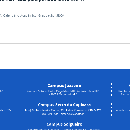
1
,
Calendário Acadêmico
,
Graduação
,
SRCA
Campus Juazeiro
17 -
Avenida Antonio Carlos Magalhães, 510 - Santo Antônio CEP:
Rua Toma
48902-300 - Juazeiro/BA
Santos
Campus Serra da Capivara
elho - S/N
Rua João Ferreira dos Santos, S/N, Bairro Campestre CEP: 64770-
Avenida da 
000, S/N - São Raimundo Nonato/PI
Campus Salgueiro
Salgueiro Shopping - Avenida Antônio Angelim, 570 - 2º andar -