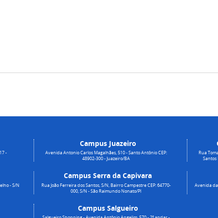
Campus Juazeiro
17 -
Avenida Antonio Carlos Magalhães, 510 - Santo Antônio CEP:
Rua Toma
48902-300 - Juazeiro/BA
Santos
Campus Serra da Capivara
elho - S/N
Rua João Ferreira dos Santos, S/N, Bairro Campestre CEP: 64770-
Avenida da 
000, S/N - São Raimundo Nonato/PI
Campus Salgueiro
Salgueiro Shopping - Avenida Antônio Angelim, 570 - 2º andar -