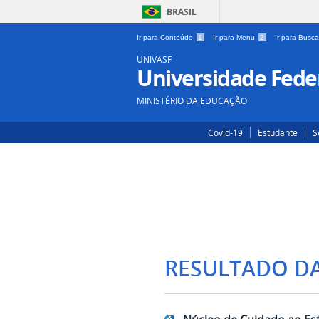
BRASIL
Ir para Conteúdo
1
Ir para Menu
2
Ir para Busc
UNIVASF
Universidade Feder
MINISTÉRIO DA EDUCAÇÃO
Covid-19
Estudante
S
RESULTADO D