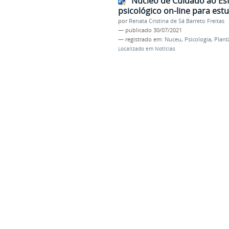
Núcleo de Cuidado ao Est
psicológico on-line para est
por
Renata Cristina de Sá Barreto Freitas
—
publicado
30/07/2021
— registrado em:
Nuceu
,
Psicologia
,
Plant
Localizado em
Notícias