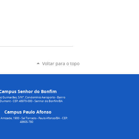
Voltar para o topo
Campus Senhor do Bonfim
z Guimarães, S/N°, Condomínio Aeroporto - Bairro
 Dumont - CEP: 48970-000 - Senhor do Bonfim/BA
Campus Paulo Afonso
Amizade, 1900 - Sal Torrado - Paulo Afonso/BA - CEP:
48605-780