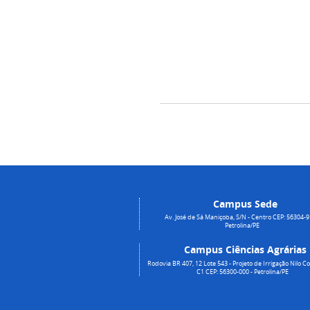
Campus Sede
Av. José de Sá Maniçoba, S/N - Centro CEP: 56304-9
Petrolina/PE
Campus Ciências Agrárias
Rodovia BR 407, 12 Lote 543 - Projeto de Irrigação Nilo Co
C1 CEP: 56300-000 - Petrolina/PE