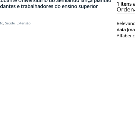
udante Universitário do Semiárido lança plantão
1
itens 
udantes e trabalhadores do ensino superior
Orden
Relevânc
ão
,
Saúde
,
Extensão
data (ma
Alfabeti