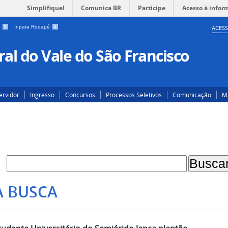
Simplifique!
Comunica BR
Participe
Acesso à infor
a
3
Ir para Rodapé
4
ACESS
al do Vale do São Francisco
ervidor
Ingresso
Concursos
Processos Seletivos
Comunicação
Ma
A BUSCA