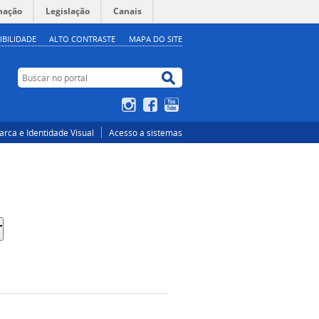
mação
Legislação
Canais
IBILIDADE
ALTO CONTRASTE
MAPA DO SITE
Buscar no portal
Buscar no portal
Instagram
Facebook
YouTube
rca e Identidade Visual
Acesso a sistemas