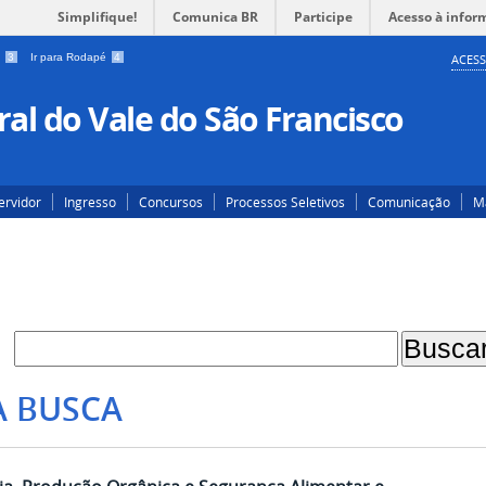
Simplifique!
Comunica BR
Participe
Acesso à infor
a
3
Ir para Rodapé
4
ACESS
al do Vale do São Francisco
ervidor
Ingresso
Concursos
Processos Seletivos
Comunicação
Ma
A BUSCA