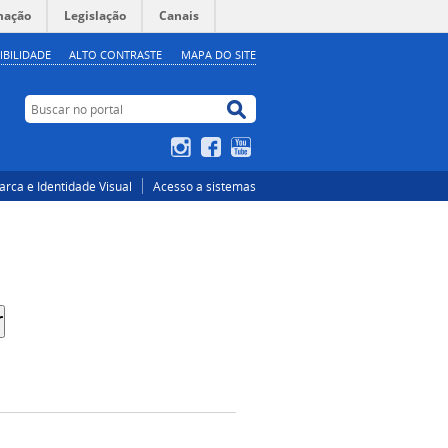
mação
Legislação
Canais
IBILIDADE
ALTO CONTRASTE
MAPA DO SITE
Buscar no portal
Buscar no portal
Instagram
Facebook
YouTube
rca e Identidade Visual
Acesso a sistemas