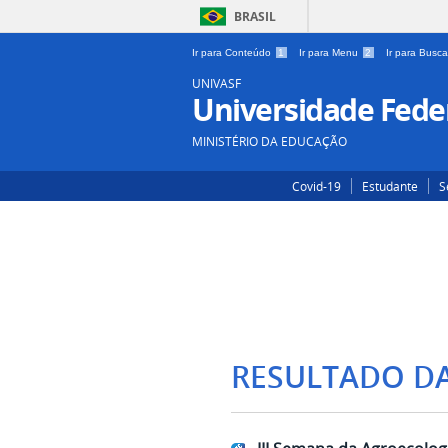
BRASIL
Ir para Conteúdo
1
Ir para Menu
2
Ir para Busc
UNIVASF
Universidade Feder
MINISTÉRIO DA EDUCAÇÃO
Covid-19
Estudante
S
RESULTADO D