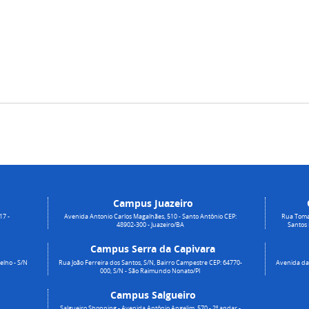
Campus Juazeiro
17 -
Avenida Antonio Carlos Magalhães, 510 - Santo Antônio CEP:
Rua Toma
48902-300 - Juazeiro/BA
Santos
Campus Serra da Capivara
elho - S/N
Rua João Ferreira dos Santos, S/N, Bairro Campestre CEP: 64770-
Avenida da 
000, S/N - São Raimundo Nonato/PI
Campus Salgueiro
Salgueiro Shopping - Avenida Antônio Angelim, 570 - 2º andar -