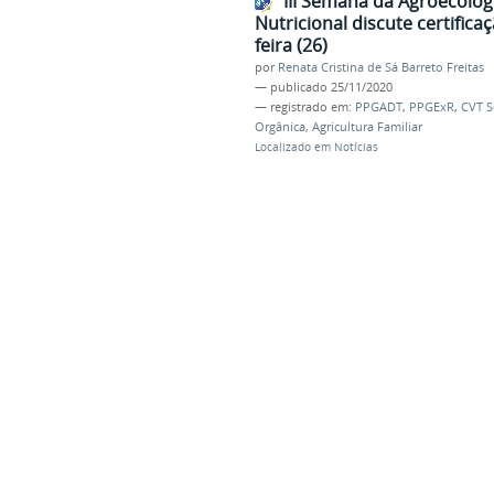
III Semana da Agroecolog
Nutricional discute certifica
feira (26)
por
Renata Cristina de Sá Barreto Freitas
—
publicado
25/11/2020
— registrado em:
PPGADT
,
PPGExR
,
CVT S
Orgânica
,
Agricultura Familiar
Localizado em
Notícias