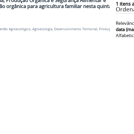
ia, Produção Orgânica e Segurança Alimentar e
1
itens 
ção orgânica para agricultura familiar nesta quinta-
Orden
Relevânc
data (ma
ertão Agroecológico
,
Agroecologia
,
Desenvolvimento Territorial
,
Produção
Alfabeti