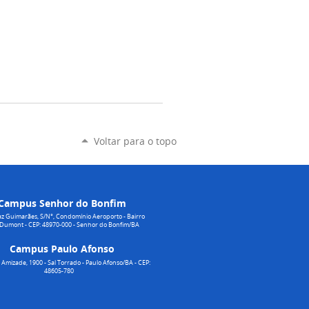
Voltar para o topo
Campus Senhor do Bonfim
z Guimarães, S/N°, Condomínio Aeroporto - Bairro
 Dumont - CEP: 48970-000 - Senhor do Bonfim/BA
Campus Paulo Afonso
Amizade, 1900 - Sal Torrado - Paulo Afonso/BA - CEP:
48605-780