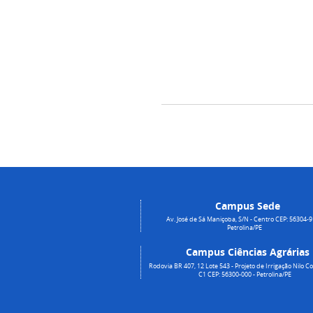
Campus Sede
Av. José de Sá Maniçoba, S/N - Centro CEP: 56304-9
Petrolina/PE
Campus Ciências Agrárias
Rodovia BR 407, 12 Lote 543 - Projeto de Irrigação Nilo Co
C1 CEP: 56300-000 - Petrolina/PE