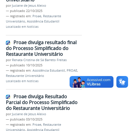
por
Juciane de Jesus Aleixo
—
publicado
22/10/2025
— registrado em:
Proae
,
Restaurante
Universitário
,
Assistência Estudantil
Localizado em
Notícias
Proae divulga resultado final
do Processo Simplificado do
Restaurante Universitário
por
Renata Cristina de Sá Barreto Freitas
—
publicado
10/10/2025
— registrado em:
Assistência Estudantil
,
PROAE
,
Restaurante Universitário
Localizado em
Notícias
Proae divulga Resultado
Parcial do Processo Simplificado
do Restaurante Universitário
por
Juciane de Jesus Aleixo
—
publicado
03/10/2025
— registrado em:
Proae
,
Restaurante
Universitário
,
Assistência Estudantil