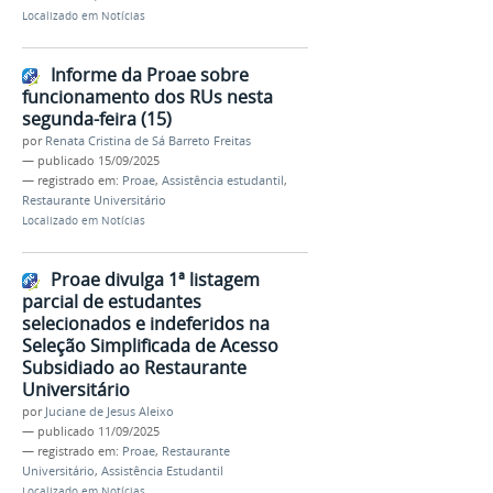
Localizado em
Notícias
Informe da Proae sobre
funcionamento dos RUs nesta
segunda-feira (15)
por
Renata Cristina de Sá Barreto Freitas
—
publicado
15/09/2025
— registrado em:
Proae
,
Assistência estudantil
,
Restaurante Universitário
Localizado em
Notícias
Proae divulga 1ª listagem
parcial de estudantes
selecionados e indeferidos na
Seleção Simplificada de Acesso
Subsidiado ao Restaurante
Universitário
por
Juciane de Jesus Aleixo
—
publicado
11/09/2025
— registrado em:
Proae
,
Restaurante
Universitário
,
Assistência Estudantil
Localizado em
Notícias