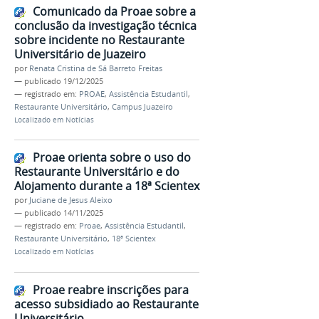
Comunicado da Proae sobre a
conclusão da investigação técnica
sobre incidente no Restaurante
Universitário de Juazeiro
por
Renata Cristina de Sá Barreto Freitas
—
publicado
19/12/2025
— registrado em:
PROAE
,
Assistência Estudantil
,
Restaurante Universitário
,
Campus Juazeiro
Localizado em
Notícias
Proae orienta sobre o uso do
Restaurante Universitário e do
Alojamento durante a 18ª Scientex
por
Juciane de Jesus Aleixo
—
publicado
14/11/2025
— registrado em:
Proae
,
Assistência Estudantil
,
Restaurante Universitário
,
18ª Scientex
Localizado em
Notícias
Proae reabre inscrições para
acesso subsidiado ao Restaurante
Universitário