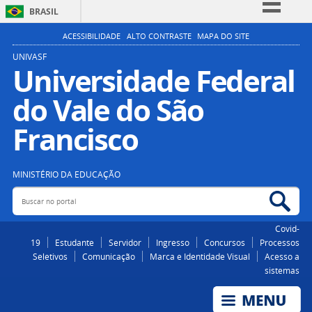
BRASIL
Simplifique!
ACESSIBILIDADE
ALTO CONTRASTE
MAPA DO SITE
Comunica BR
UNIVASF
Universidade Federal
Participe
do Vale do São
Acesso à informação
Legislação
Francisco
Canais
MINISTÉRIO DA EDUCAÇÃO
Buscar no portal
Bus
Covid-
19
Estudante
Servidor
Ingresso
Concursos
Processos
Seletivos
Comunicação
Marca e Identidade Visual
Acesso a
sistemas