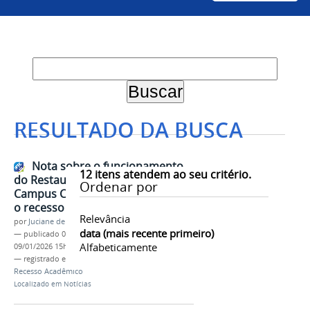
RESULTADO DA BUSCA
Nota sobre o funcionamento
12
itens atendem ao seu critério.
do Restaurante Universitário do
Ordenar por
Campus Ciências Agrárias durante
o recesso acadêmico
Relevância
por
Juciane de Jesus Aleixo
data (mais recente primeiro)
—
publicado
08/01/2026
—
última modificação
Alfabeticamente
09/01/2026 15h52
— registrado em:
CCA
,
Restaurante Universitário
,
Recesso Acadêmico
Localizado em
Notícias