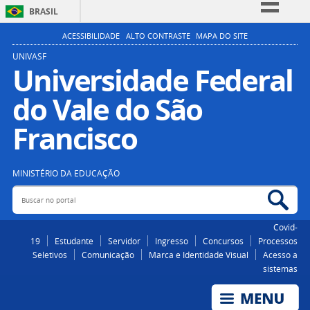
BRASIL
Simplifique!
ACESSIBILIDADE
ALTO CONTRASTE
MAPA DO SITE
Comunica BR
UNIVASF
Universidade Federal
Participe
do Vale do São
Acesso à informação
Legislação
Francisco
Canais
MINISTÉRIO DA EDUCAÇÃO
Buscar no portal
Bus
Covid-
19
Estudante
Servidor
Ingresso
Concursos
Processos
Seletivos
Comunicação
Marca e Identidade Visual
Acesso a
sistemas