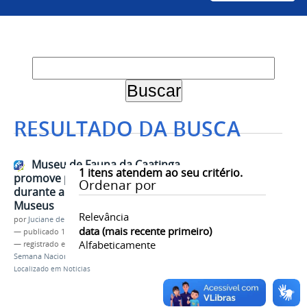
RESULTADO DA BUSCA
Museu de Fauna da Caatinga
1
itens atendem ao seu critério.
promove programação especial
Ordenar por
durante a 24ª Semana Nacional de
Museus
Relevância
por
Juciane de Jesus Aleixo
data (mais recente primeiro)
—
publicado
19/05/2026
Alfabeticamente
— registrado em:
Museu da Fauna
,
Cemafauna
,
Semana Nacional de Museus
Localizado em
Notícias