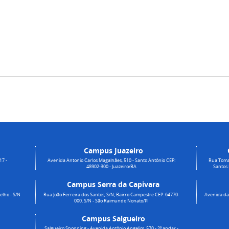
Campus Juazeiro
17 -
Avenida Antonio Carlos Magalhães, 510 - Santo Antônio CEP:
Rua Toma
48902-300 - Juazeiro/BA
Santos
Campus Serra da Capivara
elho - S/N
Rua João Ferreira dos Santos, S/N, Bairro Campestre CEP: 64770-
Avenida da 
000, S/N - São Raimundo Nonato/PI
Campus Salgueiro
Salgueiro Shopping - Avenida Antônio Angelim, 570 - 2º andar -