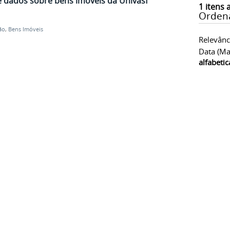
e dados sobre bens imóveis da Univasf
1
itens 
Orden
ão
,
Bens Imóveis
Relevânc
Data (ma
alfabeti