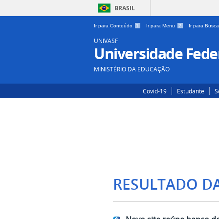
BRASIL
Ir para Conteúdo
1
Ir para Menu
2
Ir para Busc
UNIVASF
Universidade Feder
MINISTÉRIO DA EDUCAÇÃO
Covid-19
Estudante
S
RESULTADO D