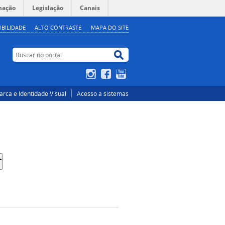
mação
Legislação
Canais
IBILIDADE
ALTO CONTRASTE
MAPA DO SITE
Buscar no portal
Buscar no portal
Instagram
Facebook
YouTube
rca e Identidade Visual
Acesso a sistemas