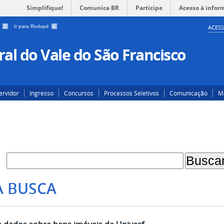
Simplifique!
Comunica BR
Participe
Acesso à infor
a
3
Ir para Rodapé
4
ACESS
al do Vale do São Francisco
ervidor
Ingresso
Concursos
Processos Seletivos
Comunicação
Ma
A BUSCA