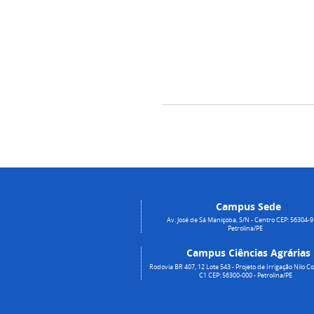
Campus Sede
Av. José de Sá Maniçoba, S/N - Centro CEP: 56304-9
Petrolina/PE
Campus Ciências Agrárias
Rodovia BR 407, 12 Lote 543 - Projeto de Irrigação Nilo Co
C1 CEP: 56300-000 - Petrolina/PE