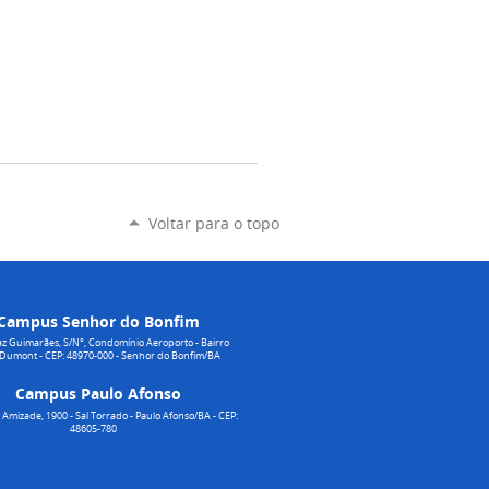
Voltar para o topo
Campus Senhor do Bonfim
z Guimarães, S/N°, Condomínio Aeroporto - Bairro
 Dumont - CEP: 48970-000 - Senhor do Bonfim/BA
Campus Paulo Afonso
Amizade, 1900 - Sal Torrado - Paulo Afonso/BA - CEP:
48605-780