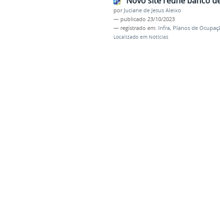
Novo site reúne banco d
por
Juciane de Jesus Aleixo
—
publicado
23/10/2023
— registrado em:
Infra
,
Planos de Ocupaç
Localizado em
Notícias