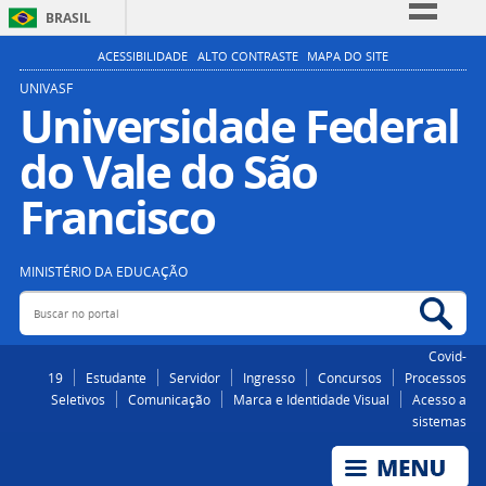
BRASIL
Simplifique!
ACESSIBILIDADE
ALTO CONTRASTE
MAPA DO SITE
Comunica BR
UNIVASF
Universidade Federal
Participe
do Vale do São
Acesso à informação
Legislação
Francisco
Canais
MINISTÉRIO DA EDUCAÇÃO
Buscar no portal
Bus
Covid-
19
Estudante
Servidor
Ingresso
Concursos
Processos
Seletivos
Comunicação
Marca e Identidade Visual
Acesso a
sistemas