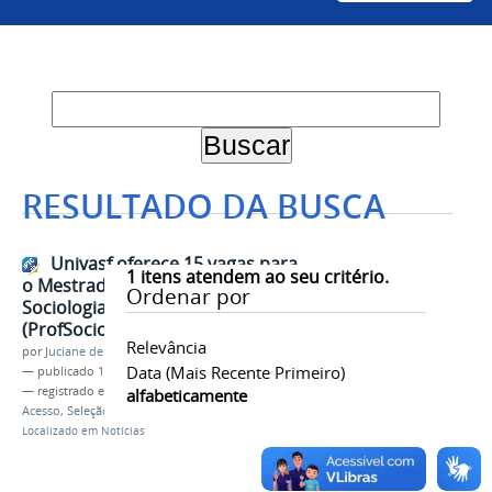
RESULTADO DA BUSCA
Univasf oferece 15 vagas para
1
itens atendem ao seu critério.
o Mestrado Profissional em
Ordenar por
Sociologia em Rede Nacional
(ProfSocio)
Relevância
por
Juciane de Jesus Aleixo
Data (mais Recente Primeiro)
—
publicado
11/09/2025
— registrado em:
Profsocio
,
Mestrado
,
Exame de
alfabeticamente
Acesso
,
Seleção
Localizado em
Notícias