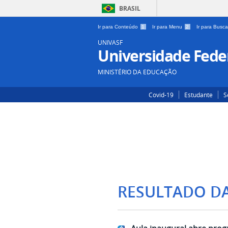
BRASIL
Ir para Conteúdo
1
Ir para Menu
2
Ir para Busc
UNIVASF
Universidade Feder
MINISTÉRIO DA EDUCAÇÃO
Covid-19
Estudante
S
RESULTADO D