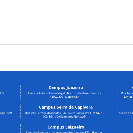
Campus Juazeiro
17 -
Avenida Antonio Carlos Magalhães, 510 - Santo Antônio CEP:
Rua Toma
48902-300 - Juazeiro/BA
Santos
Campus Serra da Capivara
elho - S/N
Rua João Ferreira dos Santos, S/N, Bairro Campestre CEP: 64770-
Avenida da 
000, S/N - São Raimundo Nonato/PI
Campus Salgueiro
Salgueiro Shopping - Avenida Antônio Angelim, 570 - 2º andar -