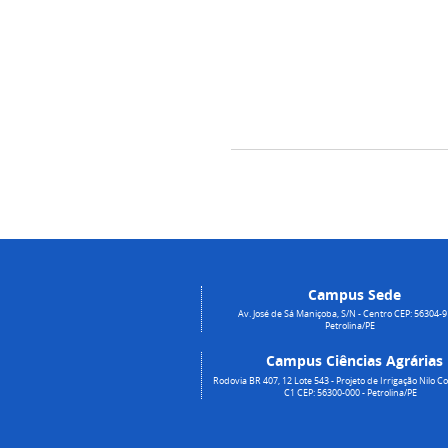
Campus Sede
Av. José de Sá Maniçoba, S/N - Centro CEP: 56304-9
Petrolina/PE
Campus Ciências Agrárias
Rodovia BR 407, 12 Lote 543 - Projeto de Irrigação Nilo Co
C1 CEP: 56300-000 - Petrolina/PE