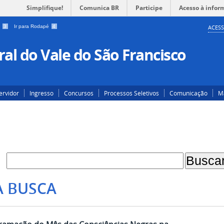
Simplifique!
Comunica BR
Participe
Acesso à infor
a
3
Ir para Rodapé
4
ACESS
al do Vale do São Francisco
ervidor
Ingresso
Concursos
Processos Seletivos
Comunicação
Ma
A BUSCA