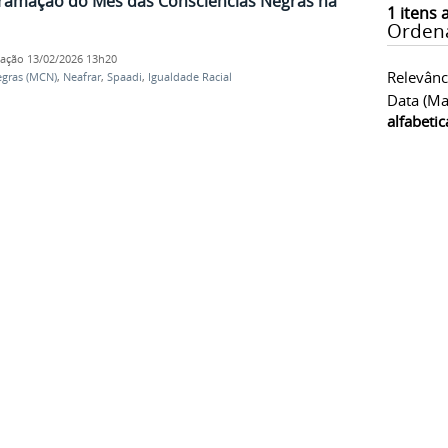
gramação do Mês das Consciências Negras na
1
itens 
Orden
cação
13/02/2026 13h20
Relevânc
egras (MCN)
,
Neafrar
,
Spaadi
,
Igualdade Racial
Data (ma
alfabeti