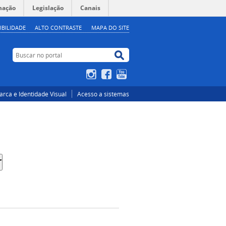
mação
Legislação
Canais
IBILIDADE
ALTO CONTRASTE
MAPA DO SITE
Buscar no portal
Buscar no portal
Instagram
Facebook
YouTube
rca e Identidade Visual
Acesso a sistemas