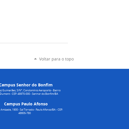
Voltar para o topo
Campus Senhor do Bonfim
z Guimarães, S/N°, Condomínio Aeroporto - Bairro
 Dumont - CEP: 48970-000 - Senhor do Bonfim/BA
Campus Paulo Afonso
Amizade, 1900 - Sal Torrado - Paulo Afonso/BA - CEP:
48605-780