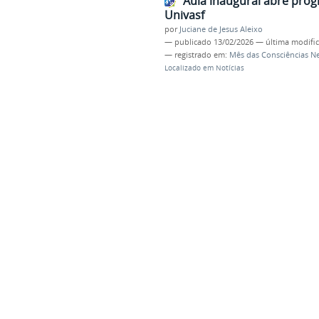
Aula inaugural abre pro
Univasf
por
Juciane de Jesus Aleixo
—
publicado
13/02/2026
—
última modifi
— registrado em:
Mês das Consciências N
Localizado em
Notícias