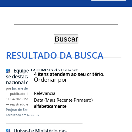
RESULTADO DA BUSCA
Equipe TATUBOTz da Univasf
4
itens atendem ao seu critério.
se destaca em competição
Ordenar por
nacional de robótica
por
Juciane de Jesus Aleixo
Relevância
—
publicado
11/04/2025
—
última modificação
11/04/2025 15h49
Data (mais Recente Primeiro)
— registrado em:
Engenharia Mecânica
,
Cenmec
,
alfabeticamente
Projeto de Extensão
,
Robótica
,
Engenharias
Localizado em
Notícias
Univasf e Ministério das