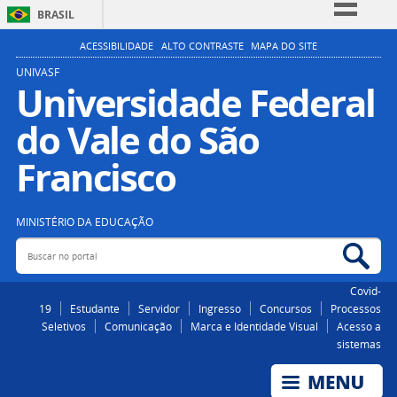
BRASIL
Simplifique!
ACESSIBILIDADE
ALTO CONTRASTE
MAPA DO SITE
Comunica BR
UNIVASF
Universidade Federal
Participe
do Vale do São
Acesso à informação
Legislação
Francisco
Canais
MINISTÉRIO DA EDUCAÇÃO
Buscar no portal
Bus
Covid-
19
Estudante
Servidor
Ingresso
Concursos
Processos
Seletivos
Comunicação
Marca e Identidade Visual
Acesso a
sistemas