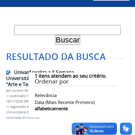
RESULTADO DA BUSCA
Univasf realiza a X Semana
1
itens atendem ao seu critério.
Universitária de Artes com o tema
Ordenar por
“Arte e Tecnologia”
por
Juciane de Jesus Aleixo
Relevância
—
publicado
17/11/2025
—
última modificação
18/11/2025 09h12
Data (mais Recente Primeiro)
— registrado em:
Artes Visuais
,
Semana
alfabeticamente
Universitária de Artes
,
Evento
,
Cartes
Localizado em
Notícias