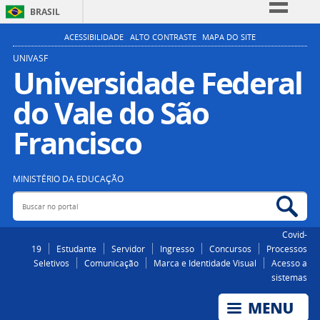
BRASIL
Simplifique!
ACESSIBILIDADE
ALTO CONTRASTE
MAPA DO SITE
Comunica BR
UNIVASF
Universidade Federal
Participe
do Vale do São
Acesso à informação
Legislação
Francisco
Canais
MINISTÉRIO DA EDUCAÇÃO
Buscar no portal
Bus
Covid-
19
Estudante
Servidor
Ingresso
Concursos
Processos
Seletivos
Comunicação
Marca e Identidade Visual
Acesso a
sistemas