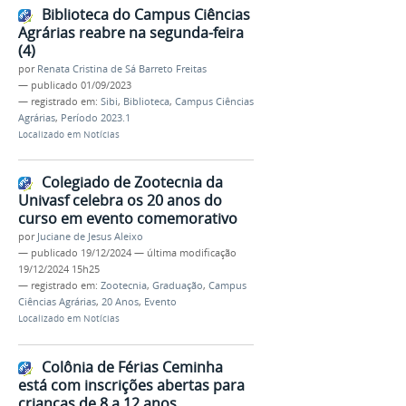
Biblioteca do Campus Ciências
Agrárias reabre na segunda-feira
(4)
por
Renata Cristina de Sá Barreto Freitas
—
publicado
01/09/2023
— registrado em:
Sibi
,
Biblioteca
,
Campus Ciências
Agrárias
,
Período 2023.1
Localizado em
Notícias
Colegiado de Zootecnia da
Univasf celebra os 20 anos do
curso em evento comemorativo
por
Juciane de Jesus Aleixo
—
publicado
19/12/2024
—
última modificação
19/12/2024 15h25
— registrado em:
Zootecnia
,
Graduação
,
Campus
Ciências Agrárias
,
20 Anos
,
Evento
Localizado em
Notícias
Colônia de Férias Ceminha
está com inscrições abertas para
crianças de 8 a 12 anos