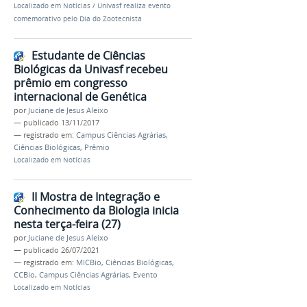
Localizado em
Notícias
/
Univasf realiza evento
comemorativo pelo Dia do Zootecnista
Estudante de Ciências
Biológicas da Univasf recebeu
prêmio em congresso
internacional de Genética
por
Juciane de Jesus Aleixo
—
publicado
13/11/2017
— registrado em:
Campus Ciências Agrárias
,
Ciências Biológicas
,
Prêmio
Localizado em
Notícias
II Mostra de Integração e
Conhecimento da Biologia inicia
nesta terça-feira (27)
por
Juciane de Jesus Aleixo
—
publicado
26/07/2021
— registrado em:
MICBio
,
Ciências Biológicas
,
CCBio
,
Campus Ciências Agrárias
,
Evento
Localizado em
Notícias