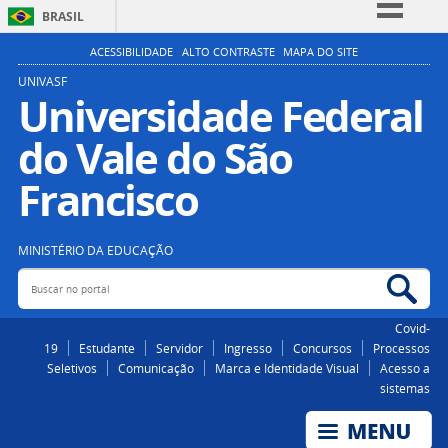
BRASIL
Simplifique!
ACESSIBILIDADE
ALTO CONTRASTE
MAPA DO SITE
Comunica BR
UNIVASF
Universidade Federal
Participe
do Vale do São
Acesso à informação
Legislação
Francisco
Canais
MINISTÉRIO DA EDUCAÇÃO
Buscar no portal
Bus
Covid-
19
Estudante
Servidor
Ingresso
Concursos
Processos
Seletivos
Comunicação
Marca e Identidade Visual
Acesso a
sistemas