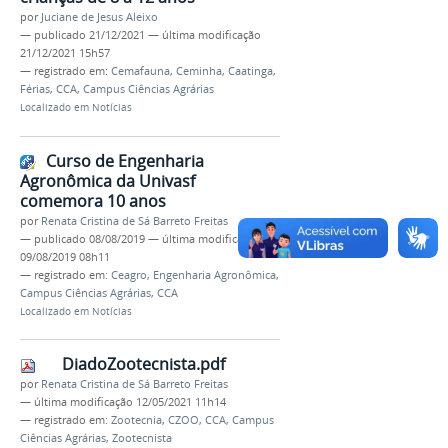
por
Juciane de Jesus Aleixo
—
publicado
21/12/2021
—
última modificação
21/12/2021 15h57
— registrado em:
Cemafauna
,
Ceminha
,
Caatinga
,
Férias
,
CCA
,
Campus Ciências Agrárias
Localizado em
Notícias
Curso de Engenharia
Agronômica da Univasf
comemora 10 anos
por
Renata Cristina de Sá Barreto Freitas
—
publicado
08/08/2019
—
última modificação
09/08/2019 08h11
— registrado em:
Ceagro
,
Engenharia Agronômica
,
Campus Ciências Agrárias
,
CCA
Localizado em
Notícias
DiadoZootecnista.pdf
por
Renata Cristina de Sá Barreto Freitas
—
última modificação
12/05/2021 11h14
— registrado em:
Zootecnia
,
CZOO
,
CCA
,
Campus
Ciências Agrárias
,
Zootecnista