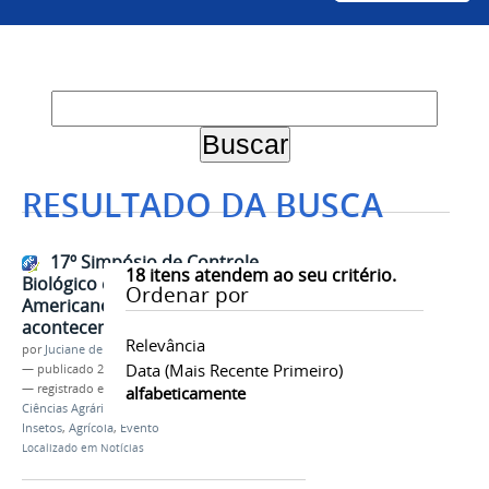
RESULTADO DA BUSCA
17º Simpósio de Controle
18
itens atendem ao seu critério.
Biológico e 2º Simpósio Latino-
Ordenar por
Americano de Controle Biológico
acontecem em julho na Univasf
Relevância
por
Juciane de Jesus Aleixo
Data (mais Recente Primeiro)
—
publicado
25/04/2023
— registrado em:
Ciências Agrárias
,
Campus
alfabeticamente
Ciências Agrárias
,
Controle Biológico
,
Pragas
,
Insetos
,
Agrícola
,
Evento
Localizado em
Notícias