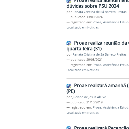
Proae realiza atendiment
dúvidas sobre PSU 2024
por
Renata Cristina de Sá Barreto Freitas
—
publicado
13/09/2024
— registrado em:
Proae
,
Assistência Estud
Localizado em
Notícias
Proae realiza reunião da 
quarta-feira (31)
por
Renata Cristina de Sá Barreto Freitas
—
publicado
29/03/2021
— registrado em:
Proae
,
Assistência Estud
Localizado em
Notícias
Proae realizará amanhã 
(PE)
por
Juciane de Jesus Aleixo
—
publicado
21/10/2019
— registrado em:
Proae
,
Assistência Estud
Localizado em
Notícias
Proae realizará Recepção