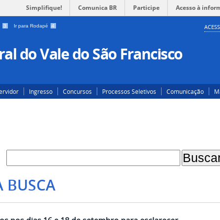
Simplifique!
Comunica BR
Participe
Acesso à infor
a
3
Ir para Rodapé
4
ACESS
al do Vale do São Francisco
ervidor
Ingresso
Concursos
Processos Seletivos
Comunicação
Ma
A BUSCA