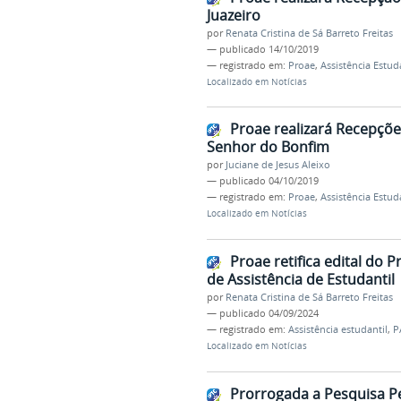
Juazeiro
por
Renata Cristina de Sá Barreto Freitas
—
publicado
14/10/2019
— registrado em:
Proae
,
Assistência Estud
Localizado em
Notícias
Proae realizará Recepçõe
Senhor do Bonfim
por
Juciane de Jesus Aleixo
—
publicado
04/10/2019
— registrado em:
Proae
,
Assistência Estud
Localizado em
Notícias
Proae retifica edital do 
de Assistência de Estudantil
por
Renata Cristina de Sá Barreto Freitas
—
publicado
04/09/2024
— registrado em:
Assistência estudantil
,
P
Localizado em
Notícias
Prorrogada a Pesquisa Pe