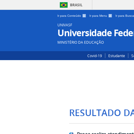
BRASIL
Ir para Conteúdo
1
Ir para Menu
2
Ir para Busc
UNIVASF
Universidade Feder
MINISTÉRIO DA EDUCAÇÃO
Covid-19
Estudante
S
RESULTADO D