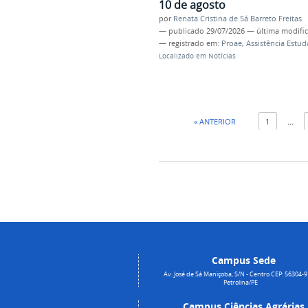
10 de agosto
por
Renata Cristina de Sá Barreto Freitas
—
publicado
29/07/2026
—
última modifi
— registrado em:
Proae
,
Assistência Estud
Localizado em
Notícias
« ANTERIOR
1
...
Campus Sede
Av. José de Sá Maniçoba, S/N - Centro CEP: 56304-9
Petrolina/PE
Campus Ciências Agrárias