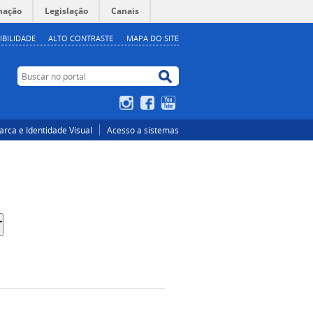
mação
Legislação
Canais
IBILIDADE
ALTO CONTRASTE
MAPA DO SITE
Buscar no portal
Buscar no portal
Instagram
Facebook
YouTube
rca e Identidade Visual
Acesso a sistemas