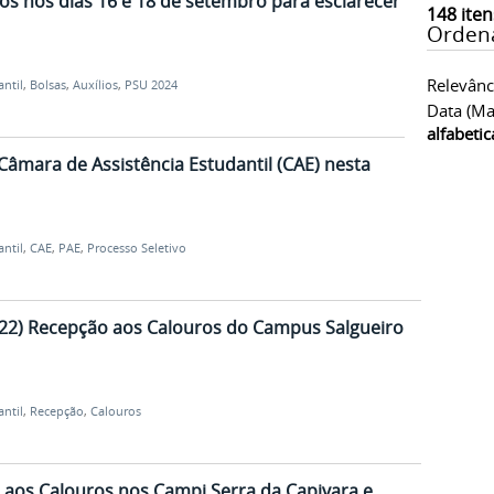
os nos dias 16 e 18 de setembro para esclarecer
148
iten
Orden
Relevânc
antil
,
Bolsas
,
Auxílios
,
PSU 2024
Data (ma
alfabeti
Câmara de Assistência Estudantil (CAE) nesta
antil
,
CAE
,
PAE
,
Processo Seletivo
(22) Recepção aos Calouros do Campus Salgueiro
antil
,
Recepção
,
Calouros
 aos Calouros nos Campi Serra da Capivara e