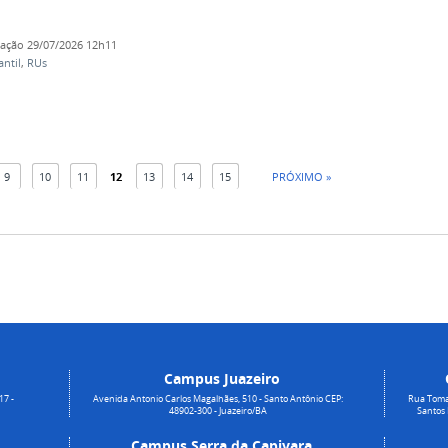
cação
29/07/2026 12h11
antil
,
RUs
9
10
11
12
13
14
15
PRÓXIMO »
Campus Juazeiro
17 -
Avenida Antonio Carlos Magalhães, 510 - Santo Antônio CEP:
Rua Toma
48902-300 - Juazeiro/BA
Santos
Campus Serra da Capivara