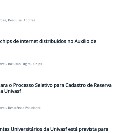
roae
,
Pesquisa
,
Andifes
hips de internet distribuídos no Auxílio de
antil
,
Inclusão Digital
,
Chips
para o Processo Seletivo para Cadastro de Reserva
a Univasf
antil
,
Residência Estudantil
tes Universitários da Univasf está prevista para