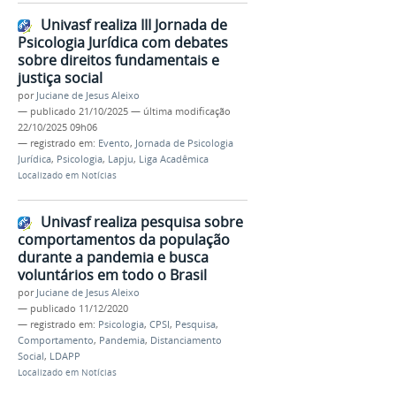
Univasf realiza III Jornada de
Psicologia Jurídica com debates
sobre direitos fundamentais e
justiça social
por
Juciane de Jesus Aleixo
—
publicado
21/10/2025
—
última modificação
22/10/2025 09h06
— registrado em:
Evento
,
Jornada de Psicologia
Jurídica
,
Psicologia
,
Lapju
,
Liga Acadêmica
Localizado em
Notícias
Univasf realiza pesquisa sobre
comportamentos da população
durante a pandemia e busca
voluntários em todo o Brasil
por
Juciane de Jesus Aleixo
—
publicado
11/12/2020
— registrado em:
Psicologia
,
CPSI
,
Pesquisa
,
Comportamento
,
Pandemia
,
Distanciamento
Social
,
LDAPP
Localizado em
Notícias