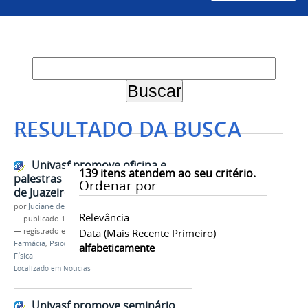
RESULTADO DA BUSCA
Univasf promove oficina e
139
itens atendem ao seu critério.
palestras na 13ª Semana do Bebê
Ordenar por
de Juazeiro
por
Juciane de Jesus Aleixo
Relevância
—
publicado
15/05/2023
— registrado em:
Semana do Bebê
Data (mais Recente Primeiro)
,
Evento
,
Farmácia
,
Psicologia
,
Enfermagem
,
Educação
alfabeticamente
Física
Localizado em
Notícias
Univasf promove seminário