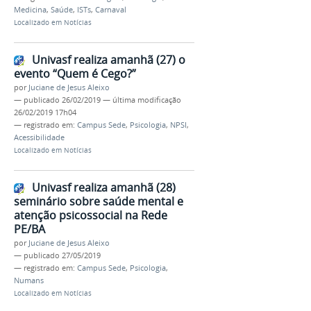
Medicina
,
Saúde
,
ISTs
,
Carnaval
Localizado em
Notícias
Univasf realiza amanhã (27) o
evento “Quem é Cego?”
por
Juciane de Jesus Aleixo
—
publicado
26/02/2019
—
última modificação
26/02/2019 17h04
— registrado em:
Campus Sede
,
Psicologia
,
NPSI
,
Acessibilidade
Localizado em
Notícias
Univasf realiza amanhã (28)
seminário sobre saúde mental e
atenção psicossocial na Rede
PE/BA
por
Juciane de Jesus Aleixo
—
publicado
27/05/2019
— registrado em:
Campus Sede
,
Psicologia
,
Numans
Localizado em
Notícias