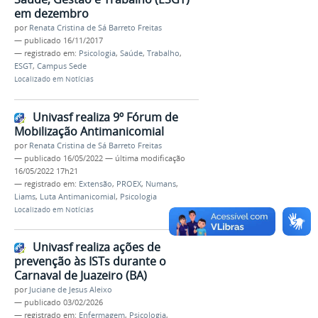
em dezembro
por
Renata Cristina de Sá Barreto Freitas
—
publicado
16/11/2017
— registrado em:
Psicologia
,
Saúde
,
Trabalho
,
ESGT
,
Campus Sede
Localizado em
Notícias
Univasf realiza 9º Fórum de
Mobilização Antimanicomial
por
Renata Cristina de Sá Barreto Freitas
—
publicado
16/05/2022
—
última modificação
16/05/2022 17h21
— registrado em:
Extensão
,
PROEX
,
Numans
,
Liams
,
Luta Antimanicomial
,
Psicologia
Localizado em
Notícias
Univasf realiza ações de
prevenção às ISTs durante o
Carnaval de Juazeiro (BA)
por
Juciane de Jesus Aleixo
—
publicado
03/02/2026
— registrado em:
Enfermagem
,
Psicologia
,