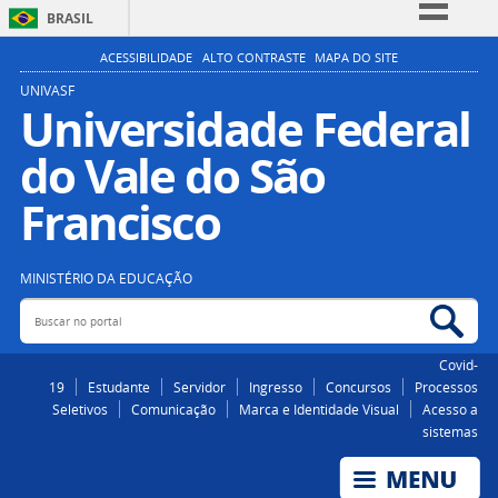
BRASIL
Simplifique!
ACESSIBILIDADE
ALTO CONTRASTE
MAPA DO SITE
Comunica BR
UNIVASF
Universidade Federal
Participe
do Vale do São
Acesso à informação
Legislação
Francisco
Canais
MINISTÉRIO DA EDUCAÇÃO
Buscar no portal
Bus
Covid-
19
Estudante
Servidor
Ingresso
Concursos
Processos
Seletivos
Comunicação
Marca e Identidade Visual
Acesso a
sistemas