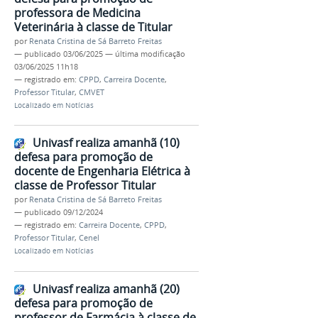
professora de Medicina
Veterinária à classe de Titular
por
Renata Cristina de Sá Barreto Freitas
—
publicado
03/06/2025
—
última modificação
03/06/2025 11h18
— registrado em:
CPPD
,
Carreira Docente
,
Professor Titular
,
CMVET
Localizado em
Notícias
Univasf realiza amanhã (10)
defesa para promoção de
docente de Engenharia Elétrica à
classe de Professor Titular
por
Renata Cristina de Sá Barreto Freitas
—
publicado
09/12/2024
— registrado em:
Carreira Docente
,
CPPD
,
Professor Titular
,
Cenel
Localizado em
Notícias
Univasf realiza amanhã (20)
defesa para promoção de
professor de Farmácia à classe de