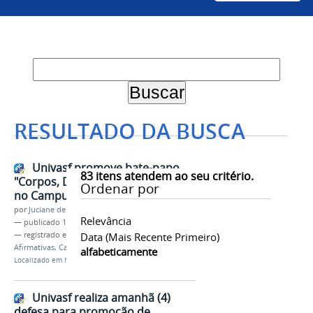
RESULTADO DA BUSCA
Univasf promove bate-papo
83
itens atendem ao seu critério.
"Corpos, Desejos e Saúde Mental"
Ordenar por
no Campus Serra da Capivara
por
Juciane de Jesus Aleixo
Relevância
—
publicado
17/10/2023
— registrado em:
GT Diversa
Data (mais Recente Primeiro)
,
CPPD
,
Ações
Afirmativas
,
Campus Serra da Capivara
alfabeticamente
Localizado em
Notícias
Univasf realiza amanhã (4)
defesa para promoção de