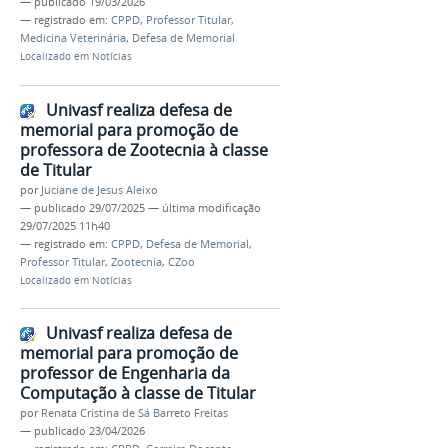
—
publicado
19/03/2026
— registrado em:
CPPD
,
Professor Titular
,
Medicina Veterinária
,
Defesa de Memorial
Localizado em
Notícias
Univasf realiza defesa de
memorial para promoção de
professora de Zootecnia à classe
de Titular
por
Juciane de Jesus Aleixo
—
publicado
29/07/2025
—
última modificação
29/07/2025 11h40
— registrado em:
CPPD
,
Defesa de Memorial
,
Professor Titular
,
Zootecnia
,
CZoo
Localizado em
Notícias
Univasf realiza defesa de
memorial para promoção de
professor de Engenharia da
Computação à classe de Titular
por
Renata Cristina de Sá Barreto Freitas
—
publicado
23/04/2026