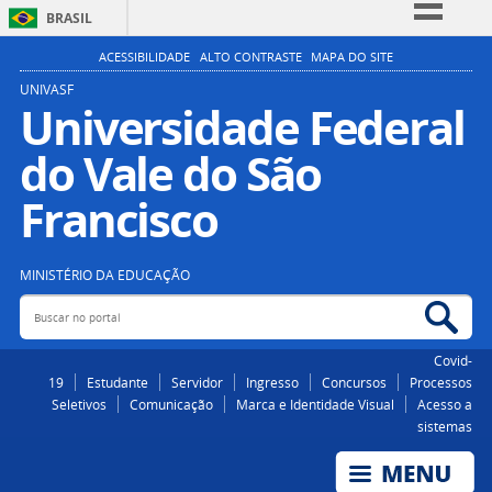
BRASIL
Simplifique!
ACESSIBILIDADE
ALTO CONTRASTE
MAPA DO SITE
Comunica BR
UNIVASF
Universidade Federal
Participe
do Vale do São
Acesso à informação
Legislação
Francisco
Canais
MINISTÉRIO DA EDUCAÇÃO
Buscar no portal
Bus
Covid-
19
Estudante
Servidor
Ingresso
Concursos
Processos
Seletivos
Comunicação
Marca e Identidade Visual
Acesso a
sistemas