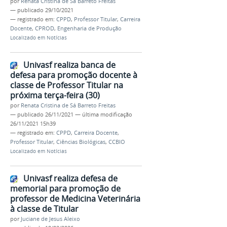
por
Renata Cristina de Sá Barreto Freitas
—
publicado
29/10/2021
— registrado em:
CPPD
,
Professor Titular
,
Carreira
Docente
,
CPROD
,
Engenharia de Produção
Localizado em
Notícias
Univasf realiza banca de
defesa para promoção docente à
classe de Professor Titular na
próxima terça-feira (30)
por
Renata Cristina de Sá Barreto Freitas
—
publicado
26/11/2021
—
última modificação
26/11/2021 15h39
— registrado em:
CPPD
,
Carreira Docente
,
Professor Titular
,
Ciências Biológicas
,
CCBIO
Localizado em
Notícias
Univasf realiza defesa de
memorial para promoção de
professor de Medicina Veterinária
à classe de Titular
por
Juciane de Jesus Aleixo