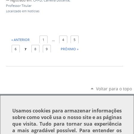
— registrado em:
CPPD
,
Carreira Docente
,
Professor Titular
Localizado em
Notícias
« ANTERIOR
1
...
4
5
6
7
8
9
PRÓXIMO »
Voltar para o topo
Usamos
cookies
para armazenar informações
sobre como você usa o nosso site e as páginas
que visita. Tudo para tornar sua experiência
a mais agradável possível. Para entender os