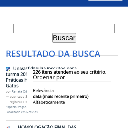
RESULTADO DA BUSCA
Univasf divulga inscritos para
226
itens atendem ao seu critério.
turma 2018 da Especialização em
Ordenar por
Práticas Hospitalares em Cães e
Gatos
Relevância
por
Renata Cristina de Sá Barreto Freitas
data (mais recente primeiro)
—
publicado
31/01/2018
Alfabeticamente
— registrado em:
Pós-Graduação
,
PRPPGI
,
Especialização
,
Cães e Gatos
Localizado em
Notícias
HOMOLOGAÇÃO FINAL DAS