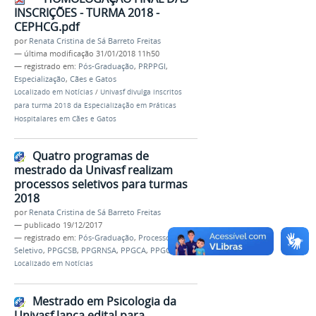
INSCRIÇÕES - TURMA 2018 -
CEPHCG.pdf
por
Renata Cristina de Sá Barreto Freitas
—
última modificação
31/01/2018 11h50
— registrado em:
Pós-Graduação
,
PRPPGI
,
Especialização
,
Cães e Gatos
Localizado em
Notícias
/
Univasf divulga inscritos
para turma 2018 da Especialização em Práticas
Hospitalares em Cães e Gatos
Quatro programas de
mestrado da Univasf realizam
processos seletivos para turmas
2018
por
Renata Cristina de Sá Barreto Freitas
—
publicado
19/12/2017
— registrado em:
Pós-Graduação
,
Processo
Seletivo
,
PPGCSB
,
PPGRNSA
,
PPGCA
,
PPGCVS
Localizado em
Notícias
Mestrado em Psicologia da
Univasf lança edital para