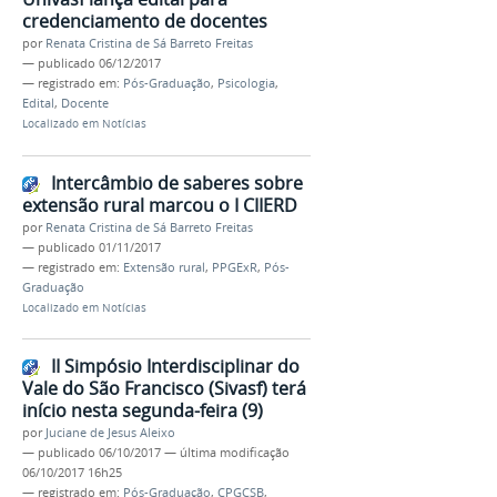
credenciamento de docentes
por
Renata Cristina de Sá Barreto Freitas
—
publicado
06/12/2017
— registrado em:
Pós-Graduação
,
Psicologia
,
Edital
,
Docente
Localizado em
Notícias
Intercâmbio de saberes sobre
extensão rural marcou o I CIIERD
por
Renata Cristina de Sá Barreto Freitas
—
publicado
01/11/2017
— registrado em:
Extensão rural
,
PPGExR
,
Pós-
Graduação
Localizado em
Notícias
II Simpósio Interdisciplinar do
Vale do São Francisco (Sivasf) terá
início nesta segunda-feira (9)
por
Juciane de Jesus Aleixo
—
publicado
06/10/2017
—
última modificação
06/10/2017 16h25
— registrado em:
Pós-Graduação
,
CPGCSB
,