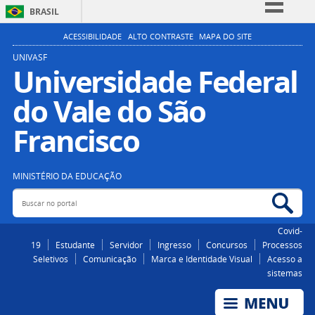
BRASIL
Simplifique!
ACESSIBILIDADE
ALTO CONTRASTE
MAPA DO SITE
Comunica BR
UNIVASF
Universidade Federal
Participe
do Vale do São
Acesso à informação
Legislação
Francisco
Canais
MINISTÉRIO DA EDUCAÇÃO
Buscar no portal
Bus
Covid-
19
Estudante
Servidor
Ingresso
Concursos
Processos
Seletivos
Comunicação
Marca e Identidade Visual
Acesso a
sistemas