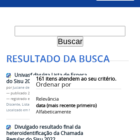
RESULTADO DA BUSCA
Univasf divulga Lista de Espera
161
itens atendem ao seu critério.
do Sisu 2022
Ordenar por
por
Juciane de Jesus Aleixo
—
publicado
25/04/2022
Relevância
— registrado em:
Sisu 2022
,
PS-ICG 2022
,
Ingresso
Discente
,
Lista de Espera
data (mais recente primeiro)
Localizado em
Notícias
Alfabeticamente
Divulgado resultado final da
heteroidentificação da Chamada
Regular do Sisu 2022