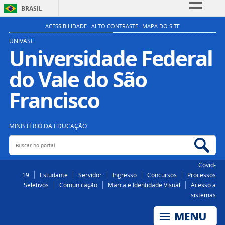
BRASIL
Simplifique!
ACESSIBILIDADE
ALTO CONTRASTE
MAPA DO SITE
Comunica BR
UNIVASF
Universidade Federal
Participe
do Vale do São
Acesso à informação
Legislação
Francisco
Canais
MINISTÉRIO DA EDUCAÇÃO
Buscar no portal
Bus
Covid-
19
Estudante
Servidor
Ingresso
Concursos
Processos
Seletivos
Comunicação
Marca e Identidade Visual
Acesso a
sistemas