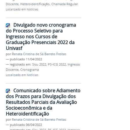
Discente
,
Heteroidentificação
,
Chamada Regular
Localizado em
Notícias
Divulgado novo cronograma
do Processo Seletivo para
Ingresso nos Cursos de
Graduação Presenciais 2022 da
Univasf
por
Renata Cristina de Sá Barreto Freitas
—
publicado
11/04/2022
— registrado em:
Sisu 2022
,
PS-ICG 2022
,
Ingresso
Discente
,
Cronograma
Localizado em
Notícias
Comunicado sobre Adiamento
dos Prazos para Divulgação dos
Resultados Parciais da Avaliação
Socioeconômica e da
Heteroidentificação
por
Renata Cristina de Sá Barreto Freitas
—
publicado
06/04/2022
— registrado em:
Sisu 2022
,
PS-ICG 2022
,
Ingresso