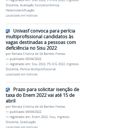
Discente
,
Avaliação Socioeconômica
,
Heteroidentificação
Localizado em
Notícias
Univasf convoca para perícia
multiprofissional candidatos às
vagas destinadas a pessoas com
deficiência no Sisu 2022
por
Renata Cristina de Sá Barreto Freitas
—
publicado
05/04/2022
— registrado em:
Sisu 2022
,
PS-ICG 2022
,
Ingresso
Discente
,
Perícia Multiprofissional
Localizado em
Notícias
Prazo para solicitar isenção de
taxa do Enem 2022 vai até 15 de
abril
por
Renata Cristina de Sá Barreto Freitas
—
publicado
04/04/2022
— registrado em:
Enem 2022
,
Sisu
,
Ingresso
Discente
,
Graduação
Localizado em
Notícias