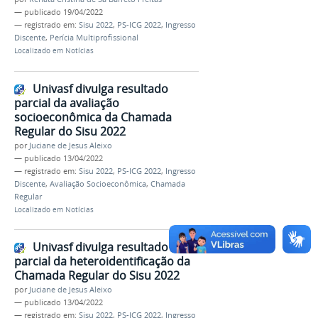
—
publicado
19/04/2022
— registrado em:
Sisu 2022
,
PS-ICG 2022
,
Ingresso
Discente
,
Perícia Multiprofissional
Localizado em
Notícias
Univasf divulga resultado
parcial da avaliação
socioeconômica da Chamada
Regular do Sisu 2022
por
Juciane de Jesus Aleixo
—
publicado
13/04/2022
— registrado em:
Sisu 2022
,
PS-ICG 2022
,
Ingresso
Discente
,
Avaliação Socioeconômica
,
Chamada
Regular
Localizado em
Notícias
Univasf divulga resultado
parcial da heteroidentificação da
Chamada Regular do Sisu 2022
por
Juciane de Jesus Aleixo
—
publicado
13/04/2022
— registrado em:
Sisu 2022
,
PS-ICG 2022
,
Ingresso