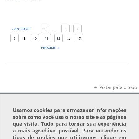
« ANTERIOR
1
...
6
7
8
9
10
11
12
...
17
PRÓXIMO »
Voltar para o topo
Usamos
cookies
para armazenar informações
sobre como você usa o nosso site e as páginas
que visita. Tudo para tornar sua experiência
a mais agradável possível. Para entender os
tipos de cookies que utilizamos, clique em