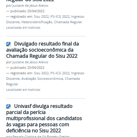
por
Juciane de Jesus Aleixo
—
publicado
25/04/2022
— registrado em:
Sisu 2022
,
PS-ICG 2022
,
Ingresso
Discente
,
Heteroidentificação
,
Chamada Regular
Localizado em
Notícias
Divulgado resultado final da
avaliação socioeconômica da
Chamada Regular do Sisu 2022
por
Juciane de Jesus Aleixo
—
publicado
25/04/2022
— registrado em:
Sisu 2022
,
PS-ICG 2022
,
Ingresso
Discente
,
Avaliação Socioeconômica
,
Chamada
Regular
Localizado em
Notícias
Univasf divulga resultado
parcial da perícia
multiprofissional dos candidatos
às vagas para pessoas com
deficiência no Sisu 2022
por
Renata Cristina de Sá Barreto Freitas