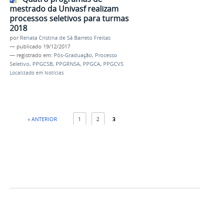
mestrado da Univasf realizam
processos seletivos para turmas
2018
por
Renata Cristina de Sá Barreto Freitas
—
publicado
19/12/2017
— registrado em:
Pós-Graduação
,
Processo
Seletivo
,
PPGCSB
,
PPGRNSA
,
PPGCA
,
PPGCVS
Localizado em
Notícias
« ANTERIOR
1
2
3