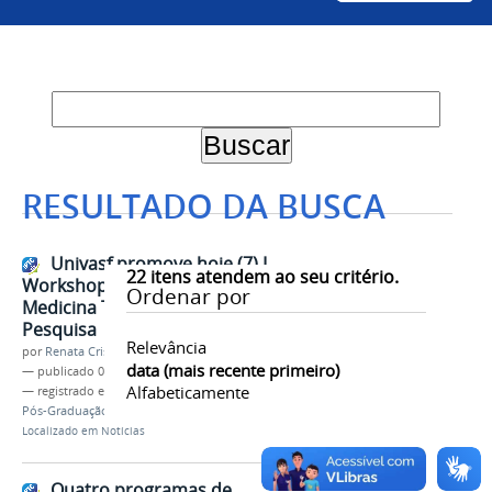
RESULTADO DA BUSCA
Univasf promove hoje (7) I
22
itens atendem ao seu critério.
Workshop sobre Zoobiquidade e
Ordenar por
Medicina Translacional na
Pesquisa
Relevância
por
Renata Cristina de Sá Barreto Freitas
data (mais recente primeiro)
—
publicado
07/05/2018
Alfabeticamente
— registrado em:
Medicina Veterinária
,
PPGCVS
,
Pós-Graduação
,
Interdisciplinaridade
,
HVU
Localizado em
Notícias
Quatro programas de