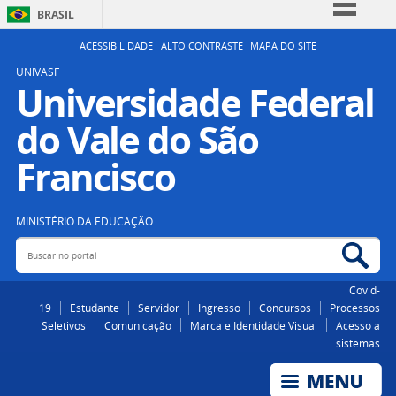
BRASIL
Simplifique!
ACESSIBILIDADE
ALTO CONTRASTE
MAPA DO SITE
Comunica BR
UNIVASF
Universidade Federal
Participe
do Vale do São
Acesso à informação
Legislação
Francisco
Canais
MINISTÉRIO DA EDUCAÇÃO
Buscar no portal
Bus
Covid-
19
Estudante
Servidor
Ingresso
Concursos
Processos
Seletivos
Comunicação
Marca e Identidade Visual
Acesso a
sistemas