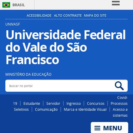
BRASIL
Simplifique!
ACESSIBILIDADE
ALTO CONTRASTE
MAPA DO SITE
Comunica BR
UNIVASF
Universidade Federal
Participe
do Vale do São
Acesso à informação
Legislação
Francisco
Canais
MINISTÉRIO DA EDUCAÇÃO
Buscar no portal
Bus
Covid-
19
Estudante
Servidor
Ingresso
Concursos
Processos
Seletivos
Comunicação
Marca e Identidade Visual
Acesso a
sistemas