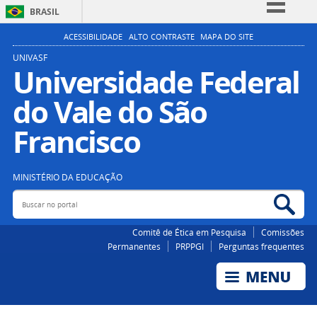
BRASIL
Simplifique!
ACESSIBILIDADE
ALTO CONTRASTE
MAPA DO SITE
Comunica BR
UNIVASF
Universidade Federal
Participe
do Vale do São
Acesso à informação
Legislação
Francisco
Canais
MINISTÉRIO DA EDUCAÇÃO
Buscar no portal
Bus
Comitê de Ética em Pesquisa
Comissões
Permanentes
PRPPGI
Perguntas frequentes