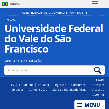
BRASIL
Simplifique!
ACESSIBILIDADE
ALTO CONTRASTE
MAPA DO SITE
Comunica BR
UNIVASF
Universidade Federal
Participe
do Vale do São
Acesso à informação
Legislação
Francisco
Canais
MINISTÉRIO DA EDUCAÇÃO
Buscar no portal
Bus
Covid-
19
Estudante
Servidor
Ingresso
Concursos
Processos
Seletivos
Comunicação
Marca e Identidade Visual
Acesso a
sistemas