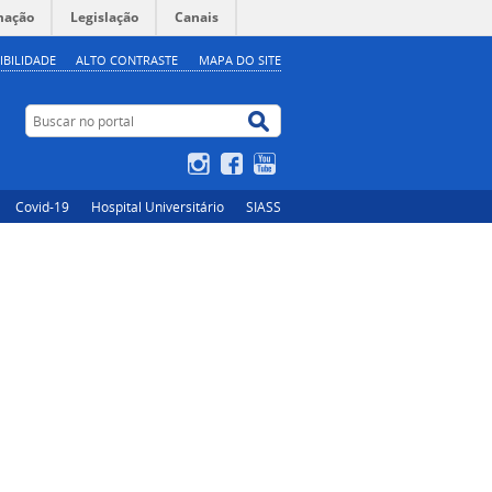
mação
Legislação
Canais
IBILIDADE
ALTO CONTRASTE
MAPA DO SITE
Buscar no portal
Buscar no portal
Instagram
Facebook
YouTube
Covid-19
Hospital Universitário
SIASS