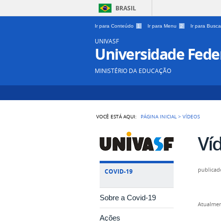
BRASIL
Ir para Conteúdo
1
Ir para Menu
2
Ir para Busc
UNIVASF
Universidade Feder
MINISTÉRIO DA EDUCAÇÃO
VOCÊ ESTÁ AQUI:
PÁGINA INICIAL
>
VÍDEOS
Ví
publicad
COVID-19
Sobre a Covid-19
Atualmen
Ações