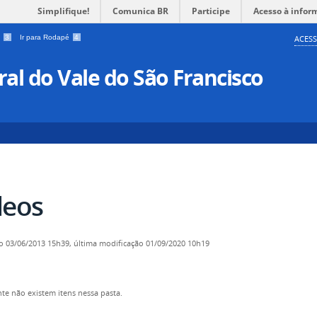
Simplifique!
Comunica BR
Participe
Acesso à infor
a
3
Ir para Rodapé
4
ACESS
al do Vale do São Francisco
deos
o
03/06/2013 15h39,
última modificação
01/09/2020 10h19
te não existem itens nessa pasta.