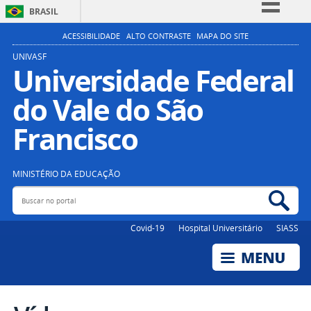
BRASIL
Simplifique!
ACESSIBILIDADE
ALTO CONTRASTE
MAPA DO SITE
Comunica BR
UNIVASF
Universidade Federal
Participe
do Vale do São
Acesso à informação
Legislação
Francisco
Canais
MINISTÉRIO DA EDUCAÇÃO
Buscar no portal
Bus
Covid-19
Hospital Universitário
SIASS