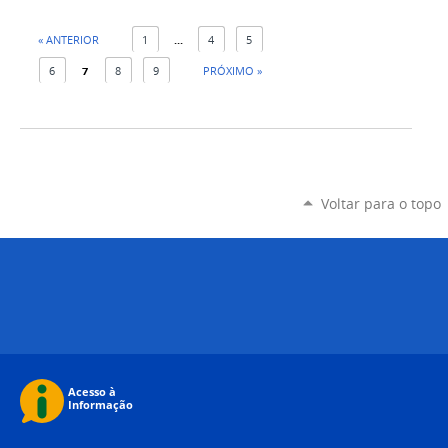
« ANTERIOR
1
...
4
5
6
7
8
9
PRÓXIMO »
Voltar para o topo