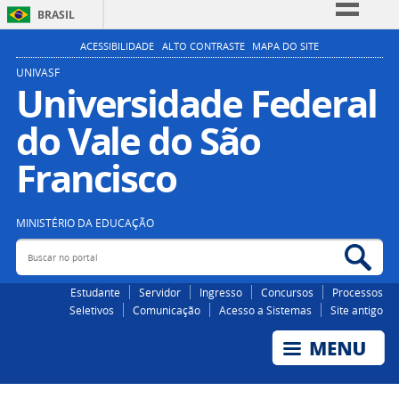
BRASIL
Simplifique!
ACESSIBILIDADE
ALTO CONTRASTE
MAPA DO SITE
Comunica BR
UNIVASF
Universidade Federal
Participe
do Vale do São
Acesso à informação
Legislação
Francisco
Canais
MINISTÉRIO DA EDUCAÇÃO
Buscar no portal
Bus
Estudante
Servidor
Ingresso
Concursos
Processos
Seletivos
Comunicação
Acesso a Sistemas
Site antigo