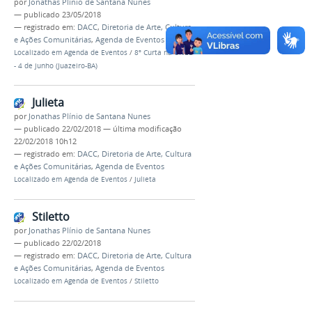
por
Jonathas Plínio de Santana Nunes
—
publicado
23/05/2018
— registrado em:
DACC
,
Diretoria de Arte, Cultura
e Ações Comunitárias
,
Agenda de Eventos
Localizado em
Agenda de Eventos
/
8º Curta na UNEB
- 4 de junho (Juazeiro-BA)
Julieta
por
Jonathas Plínio de Santana Nunes
—
publicado
22/02/2018
—
última modificação
22/02/2018 10h12
— registrado em:
DACC
,
Diretoria de Arte, Cultura
e Ações Comunitárias
,
Agenda de Eventos
Localizado em
Agenda de Eventos
/
Julieta
Stiletto
por
Jonathas Plínio de Santana Nunes
—
publicado
22/02/2018
— registrado em:
DACC
,
Diretoria de Arte, Cultura
e Ações Comunitárias
,
Agenda de Eventos
Localizado em
Agenda de Eventos
/
Stiletto