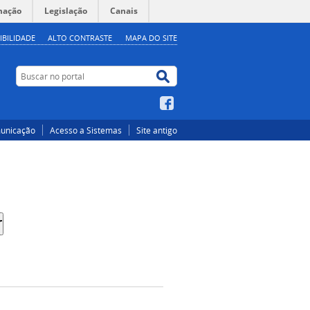
mação
Legislação
Canais
IBILIDADE
ALTO CONTRASTE
MAPA DO SITE
Buscar no portal
Buscar no portal
Facebook
unicação
Acesso a Sistemas
Site antigo