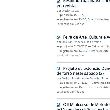
Resultado da análise cur
entrevistas
por
Wesley Souza
—
publicado
15/04/2019
— registrado em:
DACC
,
Diretoria de Arte
Localizado em
Notícias
Feira de Arte, Cultura e
por
Delcivan Francisco De Carvalho
—
publicado
01/09/2025
—
última modifi
— registrado em:
DACC
,
Diretoria de Arte
Localizado em
Notícias
Projeto de extensão Danç
de forró neste sábado (2)
por
Dailton Rodrigues de Carvalho Filho
—
publicado
10/04/2022
—
última modifi
— registrado em:
DACC
,
Diretoria de Arte
Localizado em
Notícias
O II Minicurso de Metodo
está com inscrições abertas.