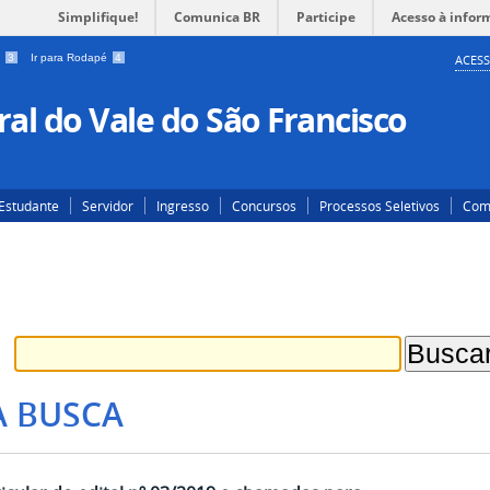
Simplifique!
Comunica BR
Participe
Acesso à infor
a
3
Ir para Rodapé
4
ACESS
al do Vale do São Francisco
Estudante
Servidor
Ingresso
Concursos
Processos Seletivos
Com
A BUSCA