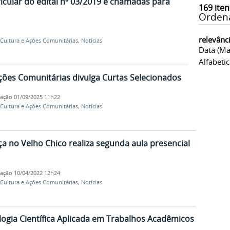
ricular do edital nº 03/2019 e chamadas para
169
iten
Orden
relevânc
, Cultura e Ações Comunitárias
,
Notícias
Data (ma
Alfabeti
 Ações Comunitárias divulga Curtas Selecionados
cação
01/09/2025 11h22
, Cultura e Ações Comunitárias
,
Notícias
a no Velho Chico realiza segunda aula presencial
cação
10/04/2022 12h24
, Cultura e Ações Comunitárias
,
Notícias
logia Científica Aplicada em Trabalhos Acadêmicos