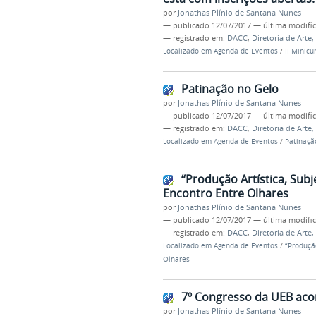
por
Jonathas Plínio de Santana Nunes
—
publicado
12/07/2017
—
última modifi
— registrado em:
DACC
,
Diretoria de Arte
Localizado em
Agenda de Eventos
/
II Minic
Patinação no Gelo
por
Jonathas Plínio de Santana Nunes
—
publicado
12/07/2017
—
última modifi
— registrado em:
DACC
,
Diretoria de Arte
Localizado em
Agenda de Eventos
/
Patinaçã
“Produção Artística, Sub
Encontro Entre Olhares
por
Jonathas Plínio de Santana Nunes
—
publicado
12/07/2017
—
última modifi
— registrado em:
DACC
,
Diretoria de Arte
Localizado em
Agenda de Eventos
/
“Produçã
Olhares
7º Congresso da UEB aco
por
Jonathas Plínio de Santana Nunes