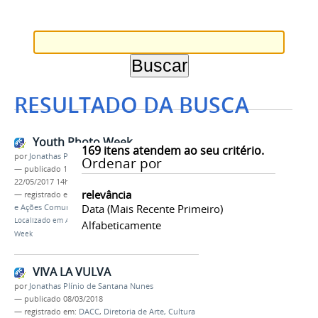
RESULTADO DA BUSCA
Youth Photo Week
169
itens atendem ao seu critério.
por
Jonathas Plínio de Santana Nunes
Ordenar por
—
publicado
16/05/2017
—
última modificação
22/05/2017 14h33
relevância
— registrado em:
DACC
,
Diretoria de Arte, Cultura
Data (mais Recente Primeiro)
e Ações Comunitárias
,
Agenda de Eventos
Localizado em
Agenda de Eventos
/
Youth Photo
Alfabeticamente
Week
VIVA LA VULVA
por
Jonathas Plínio de Santana Nunes
—
publicado
08/03/2018
— registrado em:
DACC
,
Diretoria de Arte, Cultura