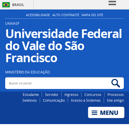
BRASIL
Simplifique!
ACESSIBILIDADE
ALTO CONTRASTE
MAPA DO SITE
Comunica BR
UNIVASF
Universidade Federal
Participe
do Vale do São
Acesso à informação
Legislação
Francisco
Canais
MINISTÉRIO DA EDUCAÇÃO
Buscar no portal
Bus
Estudante
Servidor
Ingresso
Concursos
Processos
Seletivos
Comunicação
Acesso a Sistemas
Site antigo