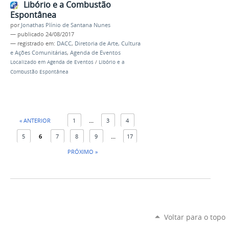
Libório e a Combustão
Espontânea
por
Jonathas Plínio de Santana Nunes
—
publicado
24/08/2017
— registrado em:
DACC
,
Diretoria de Arte, Cultura
e Ações Comunitárias
,
Agenda de Eventos
Localizado em
Agenda de Eventos
/
Libório e a
Combustão Espontânea
« ANTERIOR
1
...
3
4
5
6
7
8
9
...
17
PRÓXIMO »
Voltar para o topo