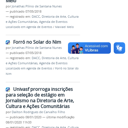
Melo
por
Jonathas Plínio de Santana Nunes
—
publicado
07/05/2018
— registrado em:
DACC
,
Diretoria de Arte, Cultura
e Ações Comunitárias
,
Agenda de Eventos
Localizado em
Agenda de Eventos
/
Maviael Melo
Forró no Solar do Nim
por
Jonathas Plínio de Santana Nunes
—
publicado
07/05/2018
— registrado em:
DACC
,
Diretoria de Arte, Cultura
e Ações Comunitárias
,
Agenda de Eventos
Localizado em
Agenda de Eventos
/
Forró no Solar do
Nim
Univasf prorroga inscrições
para seleção de estágio em
Jornalismo na Diretoria de Arte,
Cultura e Ações Comunitárias
por
Dailton Rodrigues de Carvalho Filho
—
publicado
08/01/2020
—
última modificação
08/01/2020 11h33
— registrado em:
DACC
,
Diretoria de Arte, Cultura