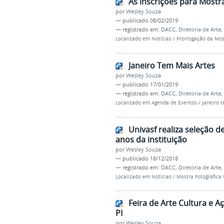
As inscrições para Mostr
por
Wesley Souza
—
publicado
08/02/2019
— registrado em:
DACC
,
Diretoria de Arte
Localizado em
Notícias
/
Prorrogação da Most
Janeiro Tem Mais Artes
por
Wesley Souza
—
publicado
17/01/2019
— registrado em:
DACC
,
Diretoria de Arte
Localizado em
Agenda de Eventos
/
Janeiro 
Univasf realiza seleção 
anos da instituição
por
Wesley Souza
—
publicado
18/12/2018
— registrado em:
DACC
,
Diretoria de Arte
Localizado em
Notícias
/
Mostra Fotográfica 
Feira de Arte Cultura e 
PI
por
Wesley Souza