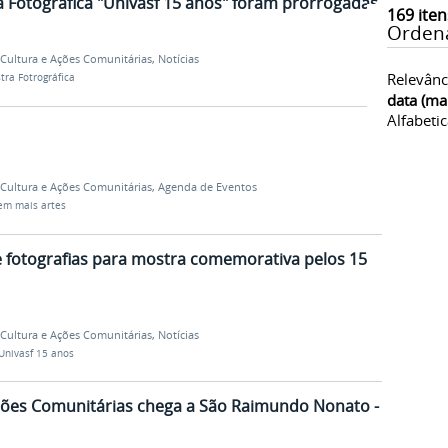
a Fotográfica "Univasf 15 anos" foram prorrogadas
169
iten
Orden
, Cultura e Ações Comunitárias
,
Notícias
Relevânc
ra Fotrográfica
data (ma
Alfabeti
, Cultura e Ações Comunitárias
,
Agenda de Eventos
tem mais artes
de fotografias para mostra comemorativa pelos 15
, Cultura e Ações Comunitárias
,
Notícias
Univasf 15 anos
Ações Comunitárias chega a São Raimundo Nonato -