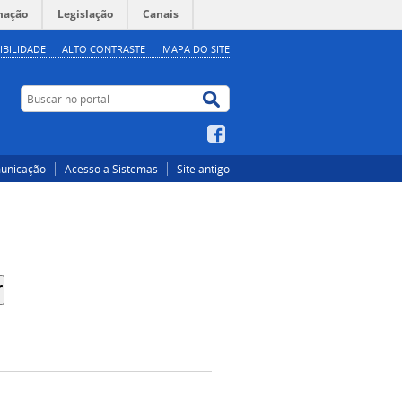
mação
Legislação
Canais
IBILIDADE
ALTO CONTRASTE
MAPA DO SITE
Buscar no portal
Buscar no portal
Facebook
unicação
Acesso a Sistemas
Site antigo