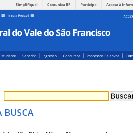
Simplifique!
Comunica BR
Participe
Acesso à infor
a
3
Ir para Rodapé
4
ACESS
al do Vale do São Francisco
Estudante
Servidor
Ingresso
Concursos
Processos Seletivos
Com
A BUSCA