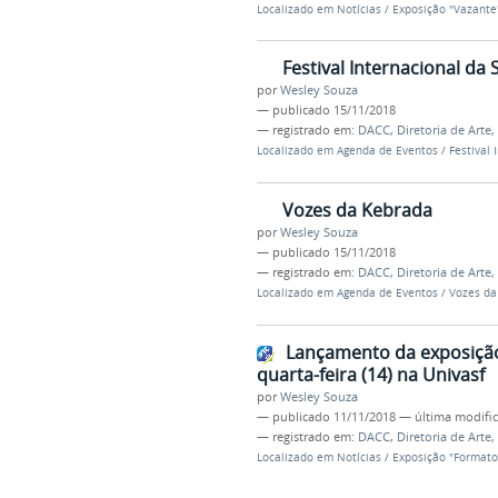
Localizado em
Notícias
/
Exposição "Vazante"
Festival Internacional da
por
Wesley Souza
—
publicado
15/11/2018
— registrado em:
DACC
,
Diretoria de Arte
Localizado em
Agenda de Eventos
/
Festival 
Vozes da Kebrada
por
Wesley Souza
—
publicado
15/11/2018
— registrado em:
DACC
,
Diretoria de Arte
Localizado em
Agenda de Eventos
/
Vozes da
Lançamento da exposiçã
quarta-feira (14) na Univasf
por
Wesley Souza
—
publicado
11/11/2018
—
última modifi
— registrado em:
DACC
,
Diretoria de Arte
Localizado em
Notícias
/
Exposição "Formato