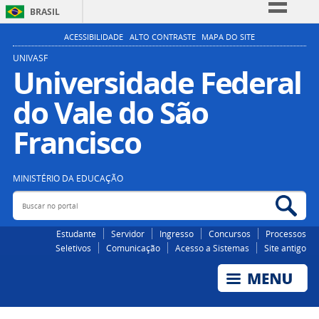
BRASIL
Simplifique!
ACESSIBILIDADE
ALTO CONTRASTE
MAPA DO SITE
Comunica BR
UNIVASF
Universidade Federal
Participe
do Vale do São
Acesso à informação
Legislação
Francisco
Canais
MINISTÉRIO DA EDUCAÇÃO
Buscar no portal
Bus
Estudante
Servidor
Ingresso
Concursos
Processos
Seletivos
Comunicação
Acesso a Sistemas
Site antigo